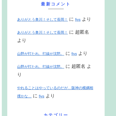
最新コメント
に
より
ありがとう奥川！そして長岡！
fiys
に
超匿名
ありがとう奥川！そして長岡！
より
に
より
山野が打たれ、打線が沈黙。
fiys
に
超匿名
よ
山野が打たれ、打線が沈黙。
り
やれることはやっているのだが…阪神の横綱相
に
より
撲かな…
fiys
カテゴリー