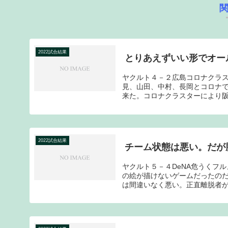
2022試合結果
とりあえずいい形でオー
ヤクルト４－２広島コロナクラ
見、山田、中村、長岡とコロナで
来た。コロナクラスターにより阪
2022試合結果
チーム状態は悪い。だが
ヤクルト５－４DeNA危うくフ
の絵が描けないゲームだったの
は間違いなく悪い。正直離脱者が多