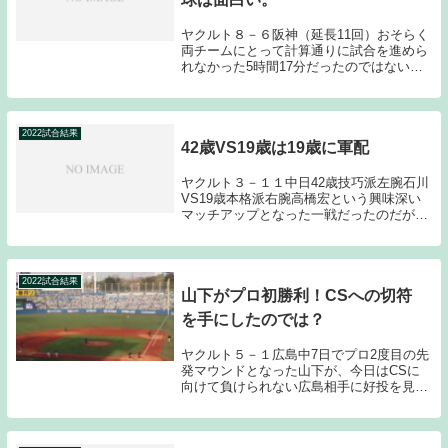
ヤクルト８－６阪神（延長11回）おそらく
両チームにとって計算通りに試合を進めら
れなかった5時間17分だったのではないだ
ろうか？3回までの試合を見ているとロー
スコアのゲームになるかと思われたのだ
が、最終的には８－６というシーソーゲー
ムとなり、...
2022試合結果
42歳VS19歳は19歳に軍配
ヤクルト３－１１中日42歳技巧派左腕石川
VS19歳本格派右腕高橋宏という興味深い
マッチアップとなった一戦だったのだが、
結果としては、石川が高橋宏に投げ負ける
こととなった。石川降板後は、登板過多気
味な大下、1軍でアピールしたい久保が打
ち込まれ...
2022試合結果
山下がプロ初勝利！CSへの切符
を手にしたのでは？
ヤクルト５－１広島中7日でプロ2度目の先
発マウンドとなった山下が、今日はCSに
向けて負けられない広島相手に好投を見
せ、広島のCS進出の芽を摘むと共に山下
自身は、CS出場への切符を手にしたと思
われる。7回2／３を無失点という投球内容