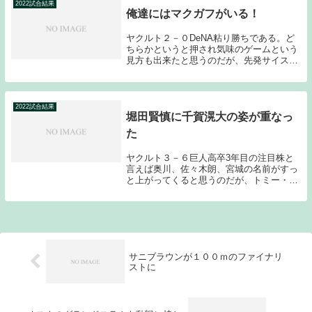
は、現在の...
2022試合結果
俺達にはマクガフがいる！
ヤクルト２－０DeNA粘り勝ちである。ど
ちらかというと押され気味のゲームという
見方も出来たと思うのだが、先発サイスニ
ードの好投からリリーフ陣が良く粘ってく
れた。8回の大事な場面を任された今野や
攻守に活躍した内山壮も目立ったゲームで
はあるのだ...
2022試合結果
堀田賢慎に千賀滉大の姿が重なっ
た
ヤクルト３－６巨人高卒3年目の注目株と
言えば奥川、佐々木朗、宮城の名前がすっ
と上がってくると思うのだが、トミー・ジ
ョン手術を経て、今日プロ入り初登板とな
った堀田も流石ドラ1と思わせるだけのス
キルの高さを見せてくれた。右肘の故障歴
という部分で...
サニブラウンが１００ｍのファイナリ
ストに