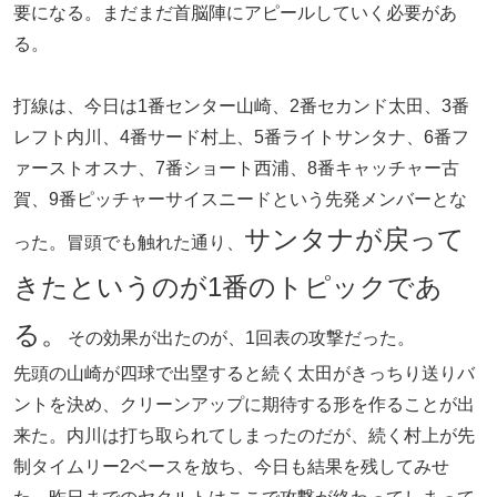
要になる。まだまだ首脳陣にアピールしていく必要があ
る。
打線は、今日は1番センター山崎、2番セカンド太田、3番
レフト内川、4番サード村上、5番ライトサンタナ、6番フ
ァーストオスナ、7番ショート西浦、8番キャッチャー古
賀、9番ピッチャーサイスニードという先発メンバーとな
サンタナが戻って
った。冒頭でも触れた通り、
きたというのが1番のトピックであ
る。
その効果が出たのが、1回表の攻撃だった。
先頭の山崎が四球で出塁すると続く太田がきっちり送りバ
ントを決め、クリーンアップに期待する形を作ることが出
来た。内川は打ち取られてしまったのだが、続く村上が先
制タイムリー2ベースを放ち、今日も結果を残してみせ