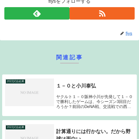
fiysをフォローする
fiys
関連記事
2022試合結果
１－０と小川泰弘
ヤクルト１－０阪神小川が先発して１－０
で勝利したゲームは、今シーズン3回目だ
ろうか？前回のDeNA戦、交流戦での西武
戦は自らのバットで得点を叩き出していた
のだが、今日は相手のミスが絡んだ中で奪
った1点を守ってみせた。打線が打てない
時は投手が...
2022試合結果
計算通りには行かない。だから野
球は面白い。