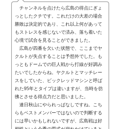
チャンネルを点けたら広島の得点にぎょ
っとしたクチです。これだけの大差の場合
勝敗は決定的であり、これ以上何があって
もストレスを感じないで済み、落ち着いた
心境で試合を見ることができました。
広島が四番を欠いた状態で、ここまでヤ
クルトが失点することは予想外でした。も
っともドームでの巨人戦から打線が好調み
たいでしたからね。ヤクルトとマッチレー
スをしていた、ビックレッドマシンと呼ば
れた95年とタイプは違いますが、当時を彷
彿とさせる得点力だと思いました。
連日秋山にやられっぱなしですね。こち
らもベストメンバーではないので判断する
には早いかもしれないですが、広島戦は好
相性という今季の図式が崩れかけていると