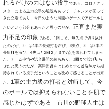
れるだけの力はない投手
である。コロナクラ
スターによる主力投手の離脱もあって、チャンスが回って
きた立場であり、今日のような展開のゲームでアピールし
正直まだ実
たいという部分もあったと思うのだが、
力不足の印象
である。1回こそ、無失点で切り抜け
たのだが、2回は4本の長短打を浴び、3失点、3回は3本の
長短打を浴び、4失点と2回２／３で7点を奪われてしまっ
た。チーム事情や試合展開の綾もあり、3回まで投げ切ら
せたと思うのだが、高津監督をはじめとする首脳陣から期
待されている投手だということも改めて感じることが出来
1軍の主力級の打者と対峙して、今
た。
のボールでは抑えられないことを肌で
感じたはずである。市川の野球人生は