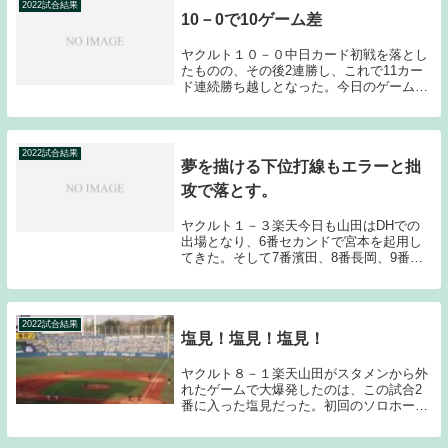
2022試合結果
10－0で10ゲーム差
ヤクルト１０－０中日カード初戦を落とし
たものの、その後2連勝し、これで11カー
ド連続勝ち越しとなった。今日のゲームは
初回に村上に満塁ホームランが飛び出すな
ど序盤で試合を決め、１０－０の大勝とな
った。2位巨人とのゲーム差も10まで広げ
ることに...
2022試合結果
夢を描ける下位打線もエラーと拙
攻で落とす。
ヤクルト１－３楽天今日も山田はDHでの
出場となり、6番セカンドで宮本を起用し
てきた。そして7番濱田、8番長岡、9番内
山壮という並びは、ヤクルトファンとして
は、将来に夢を描けるオーダーとなった。
しかし結果としては、長岡と宮本のエラー
が失点に繋...
2022試合結果
塩見！塩見！塩見！
ヤクルト８－１楽天山田がスタメンから外
れたゲームで大爆発したのは、この試合2
番に入った塩見だった。初回のソロホーム
ラン、2回に3ランホームラン、4回にソロ
ホームランと3打席連続でホームランを放