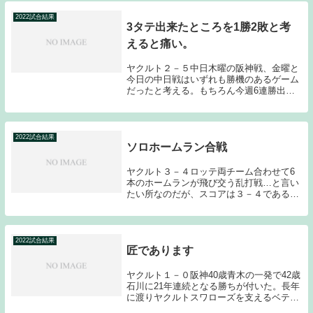
つという離れ業で、試合の流れを掴んでみ
せた。先発...
2022試合結果
3タテ出来たところを1勝2敗と考
えると痛い。
ヤクルト２－５中日木曜の阪神戦、金曜と
今日の中日戦はいずれも勝機のあるゲーム
だったと考える。もちろん今週6連勝出来
たのでは？と安易に考えるのは危険なのだ
が、おそらくチーム状況が良ければ勝ち越
すことは出来ていたのではないだろうか？
今日は中日先...
2022試合結果
ソロホームラン合戦
ヤクルト３－４ロッテ両チーム合わせて6
本のホームランが飛び交う乱打戦…と言い
たい所なのだが、スコアは３－４である。
6本のホームランは全てソロホームランに
よる得点であり、最終的にはタイムリーヒ
ットの差でロッテが勝利するゲームとなっ
た。改めて野...
2022試合結果
匠であります
ヤクルト１－０阪神40歳青木の一発で42歳
石川に21年連続となる勝ちが付いた。長年
に渡りヤクルトスワローズを支えるベテラ
ン選手の奮闘に私自身興奮を隠すことが出