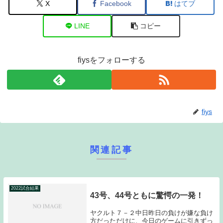
X
Facebook
はてブ
LINE
コピー
fiysをフォローする
fiys
関連記事
2022試合結果
43号、44号ともに驚愕の一発！
ヤクルト７－２中日昨日の負けが嫌な負け
方だっただけに、今日のゲームに引きずっ