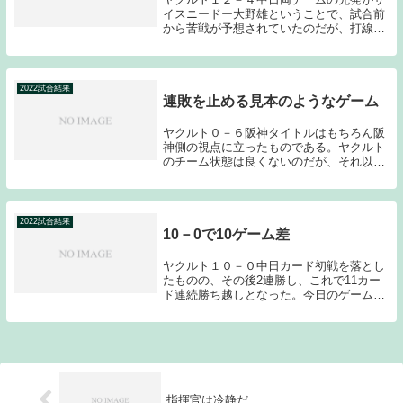
イスニードー大野雄ということで、試合前
から苦戦が予想されていたのだが、打線が
序盤から得点を重ねる予想外の展開とな
り、最終的には１２－４というスコアでの
大勝となった。バンテリンドームでの中日
戦、相手先発が...
2022試合結果
連敗を止める見本のようなゲーム
ヤクルト０－６阪神タイトルはもちろん阪
神側の視点に立ったものである。ヤクルト
のチーム状態は良くないのだが、それ以上
に深刻なのは阪神である。この試合が始ま
る前の時点で3勝19敗1引き分けというにわ
かには信じられない数字が並んでいた。4
連敗中で...
2022試合結果
10－0で10ゲーム差
ヤクルト１０－０中日カード初戦を落とし
たものの、その後2連勝し、これで11カー
ド連続勝ち越しとなった。今日のゲームは
初回に村上に満塁ホームランが飛び出すな
ど序盤で試合を決め、１０－０の大勝とな
った。2位巨人とのゲーム差も10まで広げ
ることに...
指揮官は冷静だ