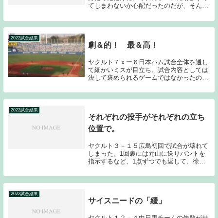
てしまわないか心配だったのだが、そんな
心配を吹き飛ばしてくれたのは、やはり村
上のバットである。43号となったバックス
クリーン左へのホームランも44号となった
ライトス...
2022試合結果
劇＆的！ 最＆高！
ヤクルト７ｘー６日本ハム試合全体を通し
て細かいミスが目立ち、試合内容としては
決して褒められるゲームではなかったのだ
が、一ヤクルトファンとして連夜の劇的な
サヨナラ勝利に酔いしれている。「劇＆
的」、「最＆高」、オジサンでもこんな言
葉を使いたくな...
2022試合結果
それぞれの投手がそれぞれの立ち
位置で。
ヤクルト３－１５広島初回で試合が壊れて
しまった。1回裏には元山に送りバントを
指示するなど、1点ずつでも返して、徐々
に点差を詰めていこうという勝利のための
マネジメントが見られたのだが、2回以降
も失点を重ねてしまったため、その後は、
勝利のための...
2022試合結果
サイスニードの「緩」
ヤクルト１２－４中日両チームの先発がサ