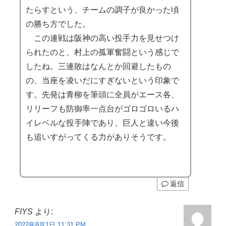
たらすという、チームの調子が良かった頃
の勝ち方でした。
この連戦は阪神の高い投手力を見せつけ
られたのと、村上の孤軍奮闘という感じで
したね。三連敗はなんとか回避したもの
の、当座を凌いだにすぎないという印象で
す。先発は青柳を筆頭に全員がエース各、
リリーフも防御率一点台がゴロゴロいるハ
イレベルな投手陣であり、巨人と違い今後
も追いすがってくる力がありそうです。
返信
FIYS
より:
2022年8月1日 11:31 PM