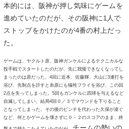
本的には、阪神が押し気味にゲームを
進めていたのだが、その阪神に1人で
ストップをかけたのが4番の村上だっ
た。
ゲームは、ヤクルト原、阪神ガンケルによるテクニカルな
投手戦でスタートしたのだが、先に我慢できなくなってし
まったのは原だった。4回に近本、佐藤輝、大山に3連打を
浴び、先制点を許すと糸原にも犠牲フライを浴び、この回
2点を失ってしまった。5回もガンケルに四球を与えるなど
自滅してしまい、結局4回０／３でマウンドを下りること
となってしまった。その後のピンチを代わった久保が凌ぐ
など、何とかゲームを壊さずに０－２のスコアのまま、終
チームの勢いの
盤まで持ちこたえていたのだが、