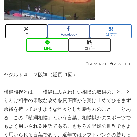
X
Facebook
はてブ
LINE
コピー
2022.07.31
2025.10.31
ヤクルト４－２阪神（延長11回）
横綱相撲とは、「横綱にふさわしい相撲の取組のこと、と
りわけ相手の果敢な攻めを真正面から受け止めてひるまず
余裕を持って返すような堂々とした勝ち方のこと。」とあ
る。この「横綱相撲」という言葉、相撲以外のスポーツで
もよく用いられる用語である。もちろん野球の世界でもよ
く用いられる言葉であり、近年ではソフトバンクの勝ちっ