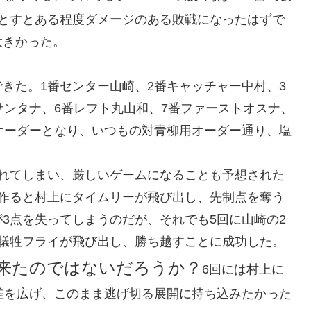
落とすとある程度ダメージのある敗戦になったはずで
大きかった。
きた。1番センター山崎、2番キャッチャー中村、3
サンタナ、6番レフト丸山和、7番ファーストオスナ、
オーダーとなり、いつもの対青柳用オーダー通り、塩
まれてしまい、厳しいゲームになることも予想された
を作ると村上にタイムリーが飛び出し、先制点を奪う
3点を失ってしまうのだが、それでも5回に山崎の2
も犠牲フライが飛び出し、勝ち越すことに成功した。
来たのではないだろうか？
6回には村上に
差を広げ、このまま逃げ切る展開に持ち込みたかった