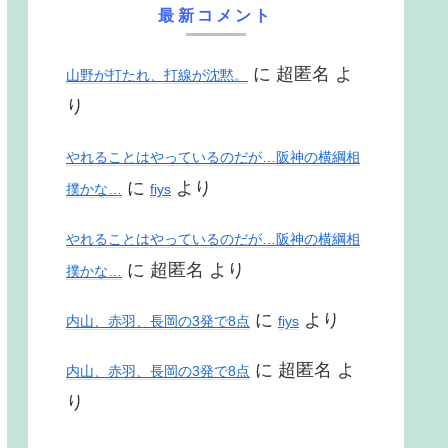
最新コメント
に
超匿名
よ
山野が打たれ、打線が沈黙。
り
やれることはやっているのだが…阪神の横綱相
に
より
撲かな…
fiys
やれることはやっているのだが…阪神の横綱相
に
超匿名
より
撲かな…
に
より
内山、赤羽、長岡の3発で8点
fiys
に
超匿名
よ
内山、赤羽、長岡の3発で8点
り