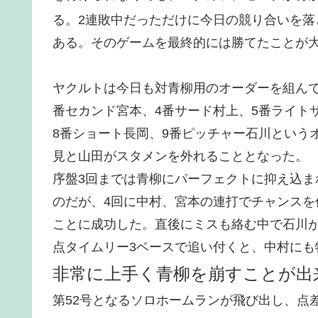
る。2連敗中だっただけに今日の競り合いを
ある。そのゲームを最終的には勝てたことが
ヤクルトは今日も対青柳用のオーダーを組んで
番セカンド宮本、4番サード村上、5番ライト
8番ショート長岡、9番ピッチャー石川という
見と山田がスタメンを外れることとなった。
序盤3回までは青柳にパーフェクトに抑え込
のだが、4回に中村、宮本の連打でチャンス
ことに成功した。直後にミスも絡む中で石川が
点タイムリー3ベースで追い付くと、中村に
非常に上手く青柳を崩すことが出
第52号となるソロホームランが飛び出し、点