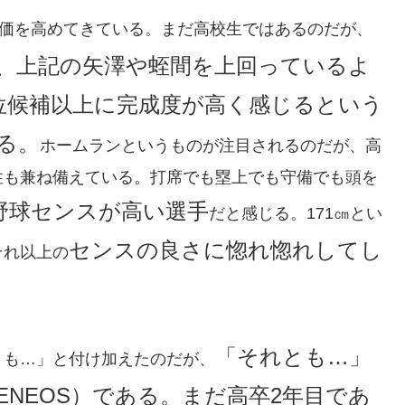
価を高めてきている。まだ高校生ではあるのだが、
、上記の矢澤や蛭間を上回っているよ
位候補以上に完成度が高く感じるという
る。
ホームランというものが注目されるのだが、高
性も兼ね備えている。打席でも塁上でも守備でも頭を
野球センスが高い選手
だと感じる。171㎝とい
センスの良さに惚れ惚れしてし
それ以上の
「それとも…」
とも…」と付け加えたのだが、
NEOS）である。まだ高卒2年目であ