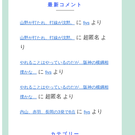
最新コメント
に
より
山野が打たれ、打線が沈黙。
fiys
に
超匿名
よ
山野が打たれ、打線が沈黙。
り
やれることはやっているのだが…阪神の横綱相
に
より
撲かな…
fiys
やれることはやっているのだが…阪神の横綱相
に
超匿名
より
撲かな…
に
より
内山、赤羽、長岡の3発で8点
fiys
カテゴリー