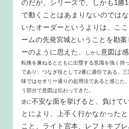
のだが、シリーズで、しかも1勝
で動くことはあまりないのではな
いたオーダーというよりは、ここ
ームの先発宮城ということを勘案
ーのように思えた。
意図は感
しかし
転換を兼ねるとともに出塁する意識を強く持
であり、つなぎ役として2番に適任である。
味ではセオリー通りの起用法であると感じた
う部分で意図は伝わってきた。
不安な面を挙げると、負けて
逆に
とにより、上手く行かなかったと
こと、ライト宮本、レフトキブレ