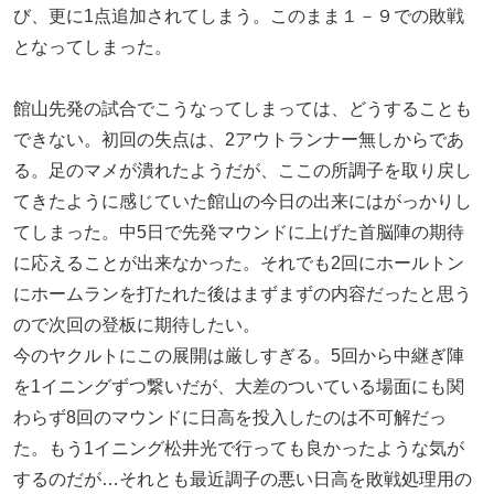
び、更に1点追加されてしまう。このまま１－９での敗戦
となってしまった。
館山先発の試合でこうなってしまっては、どうすることも
できない。初回の失点は、2アウトランナー無しからであ
る。足のマメが潰れたようだが、ここの所調子を取り戻し
てきたように感じていた館山の今日の出来にはがっかりし
てしまった。中5日で先発マウンドに上げた首脳陣の期待
に応えることが出来なかった。それでも2回にホールトン
にホームランを打たれた後はまずまずの内容だったと思う
ので次回の登板に期待したい。
今のヤクルトにこの展開は厳しすぎる。5回から中継ぎ陣
を1イニングずつ繋いだが、大差のついている場面にも関
わらず8回のマウンドに日高を投入したのは不可解だっ
た。もう1イニング松井光で行っても良かったような気が
するのだが…それとも最近調子の悪い日高を敗戦処理用の