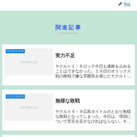
fiys
関連記事
2012試合結果
実力不足
ヤクルト１－６ロッテ今日も連敗を止める
ことはできなかった。１９日のオリックス
戦の敗戦で嫌な雰囲気を感じたヤクルトフ
ァンは多いだろう。今日でソフトバンク戦
も含めて５連敗となった。流れが悪いだけ
で片付けることはできない。怪我人が続出
している現在...
2012試合結果
無様な敗戦
ヤクルト４－９広島タイトルのとおり無様
な敗戦となってしまった。今日は、増渕に
ついて苦言を呈さなければならない。キャ
ンプの時から今シーズンはやってくれるの
ではないか？と期待していたのだが…中々
きっかけがつかめないでもがいている。今