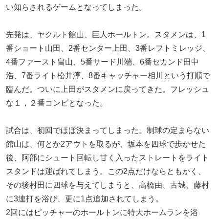
い知らされるゲームとなってしまった。
先発は、ヤクルト館山、巨人ホールトン。スタメンは、1
番ショート山田、2番センター上田、3番レフトミレッジ、
4番ファースト畠山、5番サード川端、6番セカンド田中
浩、7番ライト松井淳、8番キャッチャー相川という打順で
臨んだ。ついに上田がスタメンに戻ってきた。フレッシュ
な１，２番コンビとなった。
試合は、初回でほぼ決まってしまった。制球の定まらない
館山は、何とか2アウトを取るが、坂本を四球で歩かせた
後、阿部にシュート回転し甘く入ったストレートをライト
スタンドは運ばれてしまう。この2点だけならともかく、
その後村田に四球を与えてしまうと、高橋由、古城、藤村
に3連打を浴び、更に1点追加されてしまう。
2回にはピッチャーのホールトンに特大ホームランを浴