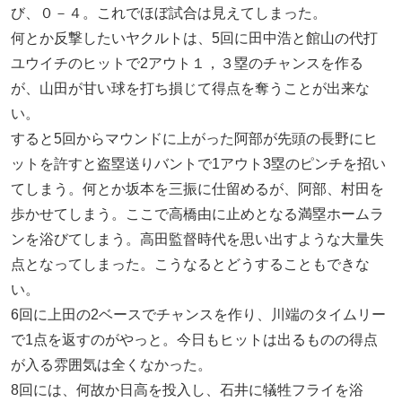
び、０－４。これでほぼ試合は見えてしまった。
何とか反撃したいヤクルトは、5回に田中浩と館山の代打
ユウイチのヒットで2アウト１，３塁のチャンスを作る
が、山田が甘い球を打ち損じて得点を奪うことが出来な
い。
すると5回からマウンドに上がった阿部が先頭の長野にヒ
ットを許すと盗塁送りバントで1アウト3塁のピンチを招い
てしまう。何とか坂本を三振に仕留めるが、阿部、村田を
歩かせてしまう。ここで高橋由に止めとなる満塁ホームラ
ンを浴びてしまう。高田監督時代を思い出すような大量失
点となってしまった。こうなるとどうすることもできな
い。
6回に上田の2ベースでチャンスを作り、川端のタイムリー
で1点を返すのがやっと。今日もヒットは出るものの得点
が入る雰囲気は全くなかった。
8回には、何故か日高を投入し、石井に犠牲フライを浴