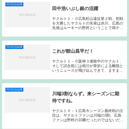
日もひどい投...
2012試合結果
田中浩いぶし銀の活躍
ヤクルト１－０広島松山遠征第２戦、初戦
を大勝したヤクルトの先発は赤川、広島の
先発はルーキーの野村ということで両チー
ム期待の若手投手同士の投げ合いとなっ
た。ヤクルト赤川は、初回から制球が安定
せず苦しい投球となった。先頭の梵をスト
レートの四球で...
2012試合結果
これが館山昌平だ！
ヤクルト１－０阪神３連敗中のヤクルト、
そして試合前には相川が骨折による離脱と
いうニュースが飛び込んできて、ますます
苦しい立場に追い込まれた。今日の試合も
重苦しく厳しい試合展開となったが、こん
な時頼りになるのが本来の館山である。
久々に「エース...
2012試合結果
川端3割ならず。来シーズンに期
待ですね。
ヤクルト０－１広島今シーズン最終戦の注
目は、ヤクルトファンは川端の3割、広島
ファンは野村の10勝だったのではないだろ
うか？結果は2人ともに惜しくも記録達成