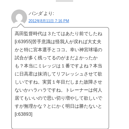
パンダ
より:
2012年8月11日 7:16 PM
高田監督時代は３たてはあたり前でしたね
[i:63955]苦手意識は怪我人が戻れば大丈夫
かと特に宮本選手とココ。幸い神宮球場の
試合が多く残ってるのがまだよかったか
も？本当にミレッジは１番ですよね？本当
に日高君は抹消してリフレッシュさせて欲
しいですね。実質１年目だしまた故障させ
ないかハラハラですね。トレーナーは何人
居てもいいので思い切り増やして欲しいで
すが無理かな？とにかく明日は勝たないと
[i:63893]