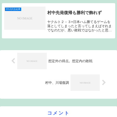
とはならなかった。それでもこの両選手に
はこれからの球界を長く背負える選手にな
ってほしい...
2012試合結果
村中先発復帰も勝利で飾れず
ヤクルト２－３×日本ハム勝てるゲームを
落としてしまったと言ってしまえばそれま
でなのだが、悪い敗戦ではなかったと思
う。ヤクルトは悪くてもこういう試合展開
に持ち込まなければならない。先発は、ヤ
クルト村中、日本ハムはウルフで始まっ
た。スタメンは、...
想定外の得点。想定内の敗戦
村中、川場復調
コメント