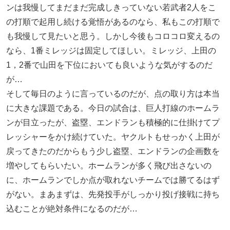
ンは我慢してまだまだ完成しきっていない若武者2人をこ
の打順で起用し続ける覚悟があるのなら、私もこの打順で
も我慢して見たいと思う。しかし今後もコロコロ変えるの
なら、1番ミレッジは固定してほしい。ミレッジ、上田の
1，2番で山田を下位においても良いような気がするのだ
が…
そして毎日のように言っているのだが、点の取り方は本当
に大きな課題である。今日の試合は、巨人打線のホームラ
ンが目立ったが、盗塁、エンドランも積極的に仕掛けてプ
レッシャーをかけ続けていた。ヤクルトもせっかく上田が
戻ってきたのだからもう少し盗塁、エンドランの企画数を
増やしてもらいたい。ホームランが多く飛び出さないの
に、ホームランでしか点が取れないチームでは勝てるはず
がない。まあまずは、先発投手がしっかり投げ接戦に持ち
込むことが絶対条件になるのだが…