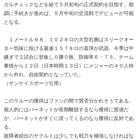
カルチェックなどを経て５月初旬の正式契約を目指す。順
調に手続きが進めば、５月中旬の交流戦でデビューが可能
となる。
１メートル９８、１０２キロの大型右腕はスリークオー
ター気味に投げる最速１５７キロの直球が武器。今季は中
継ぎで２試合に登板し０勝０敗、防御率６・７５。チーム
事情から１２日（日本時間１３日）にメジャーの４０人枠
から外れ、自由契約となっていた。
（サンケイスポーツ引用）
このラルーの獲得はファンの間で賛否分かれそうである。
個人的にはバーネットが長期離脱するなら獲得に賛成だ
が、バーネットがすぐに戻ってくるのなら獲得に反対であ
る。
故障者続出のヤクルトは少しでも戦力を補強しなければな