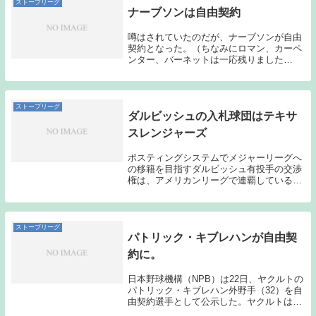
の通り、...
ストーブリーグ
ナーブソンは自由契約
噂はされていたのだが、ナーブソンが自由
契約となった。（ちなみにロマン、カーペ
ンター、バーネットは一応残りました
ね。）ナーブソンの今シーズンの成績は、
24試合で137回を投げ、4勝11敗 防御率
４．５３という数字が残った。この数字だ
け見れば自...
ストーブリーグ
ダルビッシュの入札球団はテキサ
スレンジャーズ
ポスティングシステムでメジャーリーグへ
の移籍を目指すダルビッシュ有投手の交渉
権は、アメリカンリーグで連覇しているテ
キサスレンジャーズが獲得した。ワールド
シリーズでは２年連続で敗れているが、非
常に良いチームに入団することになりそう
である。先発...
ストーブリーグ
パトリック・キブレハンが自由契
約に。
日本野球機構（NPB）は22日、ヤクルトの
パトリック・キブレハン外野手（32）を自
由契約選手として公示した。ヤクルトは退
団する。キブレハンは今季途中に加入。8