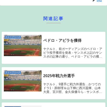
fiys
関連記事
ストーブリーグ
ペドロ・アビラを獲得
ヤクルト、前ガーディアンズのペドロ・ア
ビラ投手獲得を発表 - サンスポ上記のサン
スポの記事の通り、ペドロ・アビラの獲得
が発表された。昨シーズンは、パドレスと
ガーディアンズでプレーしており、リリー
フとして54試合に登板しているバリバリの
メジャ...
ストーブリーグ
2025年戦力外選手
ヤクルト、9選手に戦力外通告…かつての
ドラ1・原樹理＆山下輝に西川遥輝、山本
大貴、宮川哲、金久保優斗ら - サンスポ下
手くそなりにも批評的な視点でブログを書
いているため、戦力外選手についても触れ
なければならない。上記のサンスポの記事