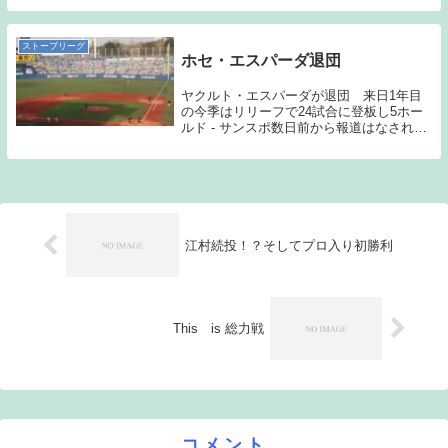
月27日のDeNA戦では初本塁打を含む3本塁
打と活躍した。今季成績は29試合に出場...
ストーブリーグ
ホセ・エスパーダ退団
ヤクルト・エスパーダが退団 来日1年目
の今季はリリーフで24試合に登板し5ホー
ルド - サンスポ数日前から報道はなされて
いたのだが、ホセ・エスパーダが退団する
こととなった。ヤフーレの時にも書いたの
だが、育成という部分も含めて獲得した投
手が1...
江村続投！？そしてプロ入り初勝利
This is 総力戦
コメント