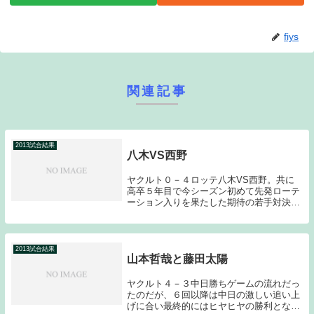
fiys
関連記事
2013試合結果
八木VS西野
ヤクルト０－４ロッテ八木VS西野。共に
高卒５年目で今シーズン初めて先発ローテ
ーション入りを果たした期待の若手対決で
ある。試合前までの成績は、八木が９試合
に登板し１勝４敗、防御率２．５３。西野
は９試合に登板して５勝１敗、防御率は
２．６２。防御...
2013試合結果
山本哲哉と藤田太陽
ヤクルト４－３中日勝ちゲームの流れだっ
たのだが、６回以降は中日の激しい追い上
げに合い最終的にはヒヤヒヤの勝利となっ