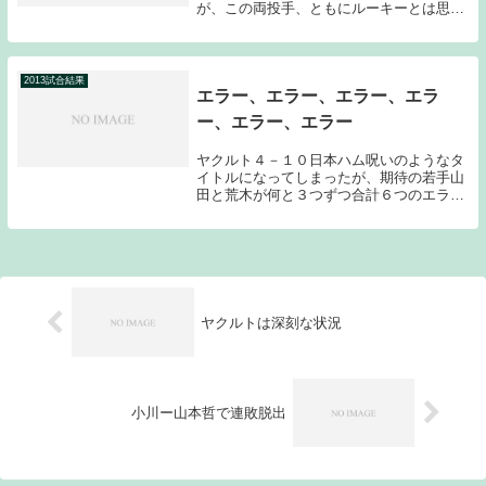
が、この両投手、ともにルーキーとは思え
ぬ素晴らしいピッチングを見せてくれた。
今年のルーキーはこれからの時代を作って
いく選手が多数いるようだ。８９年ドラフ
トを思い出す...
2013試合結果
エラー、エラー、エラー、エラ
ー、エラー、エラー
ヤクルト４－１０日本ハム呪いのようなタ
イトルになってしまったが、期待の若手山
田と荒木が何と３つずつ合計６つのエラー
が飛び出してしまった。交流戦神宮最後の
ゲームは情けないゲームとなってしまっ
た。先発はラルーと武田勝ということで、
昨日のブログで...
ヤクルトは深刻な状況
小川ー山本哲で連敗脱出