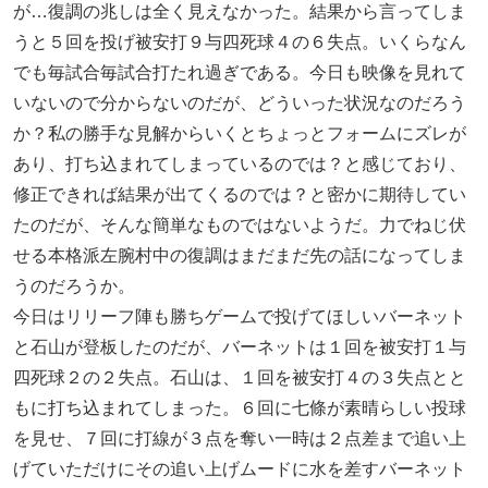
が…復調の兆しは全く見えなかった。結果から言ってしま
うと５回を投げ被安打９与四死球４の６失点。いくらなん
でも毎試合毎試合打たれ過ぎである。今日も映像を見れて
いないので分からないのだが、どういった状況なのだろう
か？私の勝手な見解からいくとちょっとフォームにズレが
あり、打ち込まれてしまっているのでは？と感じており、
修正できれば結果が出てくるのでは？と密かに期待してい
たのだが、そんな簡単なものではないようだ。力でねじ伏
せる本格派左腕村中の復調はまだまだ先の話になってしま
うのだろうか。
今日はリリーフ陣も勝ちゲームで投げてほしいバーネット
と石山が登板したのだが、バーネットは１回を被安打１与
四死球２の２失点。石山は、１回を被安打４の３失点とと
もに打ち込まれてしまった。６回に七條が素晴らしい投球
を見せ、７回に打線が３点を奪い一時は２点差まで追い上
げていただけにその追い上げムードに水を差すバーネット