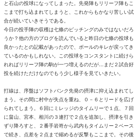
と石山の投球になってしまった。先発陣もリリーフ陣もこ
こまで打ち込まれてしまうと、これからもかなり苦しい試
合が続いていきそうである。
今日の投手陣の収穫は七條のピッチングのみではないだろ
うか？他の方のブログを読んでいると昨日の七條の投球も
良かったとの記載があったので、ボールのキレが戻ってき
ているのかもしれない。この投球をコンスタントに続けら
れればリリーフ陣の駒が一つ増えるのだが…まだ２試合好
投を続けただけなのでもう少し様子を見ていきたい。
打線は、序盤はソフトバンク先発の摂津に抑え込まれてし
まう。その間に村中が失点を重ね、０－６とリードを広げ
られてしまう。６回にミレッジのタイムリーで１点、７回
に畠山、宮本、相川の３連打で２点を追加し、摂津を引き
ずり降ろすと、２番手岩嵜から武内もタイムリー２ベース
で続き、点差を２点まで縮めるが反撃もここまで。その後