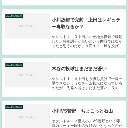
てしまった。それでも何とか勝てたのは、
タイトルにもした山本哲と藤田の好投があ
ったからだ。小川監督らしからぬ早めの継
投（苦肉の策...
2013試合結果
小川故郷で完封！上田はレギュラ
ー奪取なるか？
ヤクルト４－０中日小川が地元愛知で躍動
した。特別調子が良いという内容ではなか
ったと思うのだが、９回１２１球を投げ
て、被安打８奪三振６与四球１の完封とい
う結果は素晴らしかった。課題とされてい
たランナーを出してからの投球もまずまず
だったのではな...
2013試合結果
木谷の投球はまだまだ蒼い
ヤクルト１－４中日もう勝ち負けで一喜一
憂できないようなチーム状況になっている
のだが、先発木谷はまだまだ蒼い。良くも
悪くも若さが出ている。ということで先発
の木谷から触れていきたい。結果から言う
と７回で１１９球を投げて被安打９（被本
塁打１）与四...
2013試合結果
小川VS菅野 ちょこっと石山
ヤクルト４－２巨人小川VS菅野という即
戦力ルーキー同士の投げ合いとなったのだ