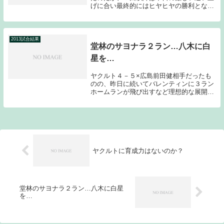
げに合い最終的にはヒヤヒヤの勝利となっ
てしまった。それでも何とか勝てたのは、
タイトルにもした山本哲と藤田の好投があ
ったからだ。小川監督らしからぬ早めの継
投（苦肉の策...
2013試合結果
堂林のサヨナラ２ラン…八木に白
星を…
ヤクルト４－５×広島前田健相手だったも
のの、昨日に続いてバレンティンに３ラン
ホームランが飛び出すなど理想的な展開に
持ち込んだ。しかしここから追加点が奪え
ず、点差を詰められると最後は山本哲が堂
林に逆転サヨナラ２ランホームランを喰ら
い４－５で敗...
ヤクルトに育成力はないのか？
堂林のサヨナラ２ラン…八木に白星
を…