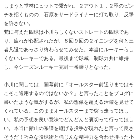
しまうと堂林にヒットで繋がれ、２アウト１，２塁のピン
チを招くものの、石原をサードライナーに打ち取り、反撃
を許さない。
梵に与えた四球は小川らしくないストレートの四球であ
り、疲れが心配されたが、８回９回の２イニングを何と三
者凡退であっさり終わらせてみせた。本当にルーキーらし
くないルーキーである。最後まで球威、制球力共に維持
し、今シーズンルーキー完封一番乗りとなった。
小川に関しては、開幕前に「オールスター前辺りまではそ
こそこ通用するのではないか？」と言ったことをブログに
書いたような気がするが、私の想像を超える活躍を見せて
くれている。このままオールスターまで突っ走ってほし
い。私の予想を良い意味でどんどんと裏切って行ってほし
い。本当に館山の系譜を継げる投手が現れたと言って良さ
そうだ！巧みな投球術と強じんな精神力を合わせ持った小