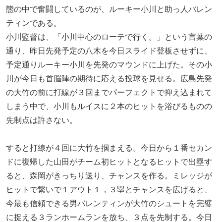
態の中で奮闘しているのが、ルーキー小川と助っ人バレン
ティンである。
小川監督は、「小川中心のローテで行く。」という言葉の
通り、昨日先発予定の八木を今日スライド登板させずに、
予定通りルーキー小川を先発のマウンドに上げた。その小
川が今日も首脳陣の期待に応える投球を見せる。広島先発
の大竹の前に打線が３回までパーフェクトで抑え込まれて
しまう中で、小川もルイスに２本のヒットを浴びるものの
先制点は許さない。
すると打線が４回に大竹を掴まえる。今日から１番セカン
ドに復帰した山田がチーム初ヒットとなるヒットで出塁す
ると、森岡がきっちり送り、チャンスを作る。ミレッジが
ヒットで繋いで１アウト１，３塁とチャンスを広げると、
今最も信頼できる男バレンティンが大竹のシュートを完璧
に捉える３ランホームランを放ち、３点を先制する。今日