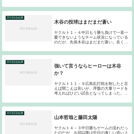
所満載のゲームだったのではないだろう
か？ヤクルトファンとしては絶対に勝って
ほしい一戦だったのだが、結果は８回に追
いつかれての引...
2013試合結果
木谷の投球はまだまだ蒼い
ヤクルト１－４中日もう勝ち負けで一喜一
憂できないようなチーム状況になっている
のだが、先発木谷はまだまだ蒼い。良くも
悪くも若さが出ている。ということで先発
の木谷から触れていきたい。結果から言う
と７回で１１９球を投げて被安打９（被本
塁打１）与四...
2013試合結果
強いて言うならヒーローは木谷
か？
ヤクルト１１－９広島乱打戦を制したと言
えば聞こえは良いが、序盤の大量リードを
考えればひどい試合となってしまった。先
発の中澤は厳しいですね。１軍レベルの実
力に到達していないと考えて良さそうだ。
プロの世界にしがみつくためにもサイドス
ロー転向など...
2013試合結果
山本哲哉と藤田太陽
ヤクルト４－３中日勝ちゲームの流れだっ
たのだが、６回以降は中日の激しい追い上