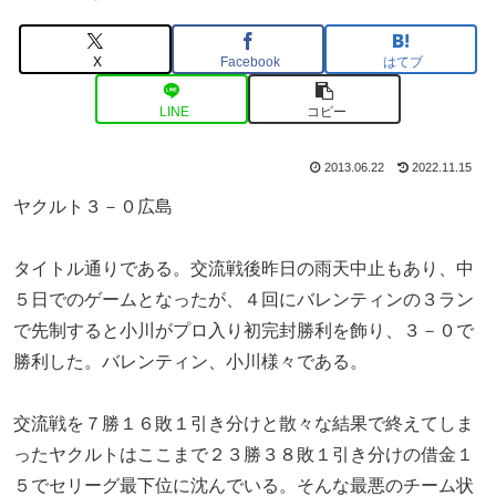
X
Facebook
はてブ
LINE
コピー
2013.06.22
2022.11.15
ヤクルト３－０広島
タイトル通りである。交流戦後昨日の雨天中止もあり、中
５日でのゲームとなったが、４回にバレンティンの３ラン
で先制すると小川がプロ入り初完封勝利を飾り、３－０で
勝利した。バレンティン、小川様々である。
交流戦を７勝１６敗１引き分けと散々な結果で終えてしま
ったヤクルトはここまで２３勝３８敗１引き分けの借金１
５でセリーグ最下位に沈んでいる。そんな最悪のチーム状