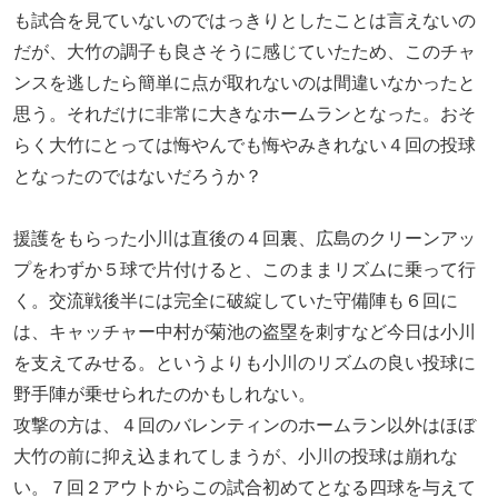
も試合を見ていないのではっきりとしたことは言えないの
だが、大竹の調子も良さそうに感じていたため、このチャ
ンスを逃したら簡単に点が取れないのは間違いなかったと
思う。それだけに非常に大きなホームランとなった。おそ
らく大竹にとっては悔やんでも悔やみきれない４回の投球
となったのではないだろうか？
援護をもらった小川は直後の４回裏、広島のクリーンアッ
プをわずか５球で片付けると、このままリズムに乗って行
く。交流戦後半には完全に破綻していた守備陣も６回に
は、キャッチャー中村が菊池の盗塁を刺すなど今日は小川
を支えてみせる。というよりも小川のリズムの良い投球に
野手陣が乗せられたのかもしれない。
攻撃の方は、４回のバレンティンのホームラン以外はほぼ
大竹の前に抑え込まれてしまうが、小川の投球は崩れな
い。７回２アウトからこの試合初めてとなる四球を与えて