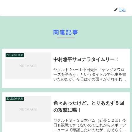
fiys
関連記事
2013試合結果
中村悠平サヨナラタイムリー！
ヤクルト２×ー１中日先日「ヤングスワロ
ーズを語ろう」というタイトルで記事を書
いたのだが、今日はその面々がそれぞれ良
い仕事をしてくれた。こういう試合を拾っ
ていくのが本来のヤクルトの姿だと思われ
る。先発の古野は初回から苦しい投球とな
る。先頭の大...
2013試合結果
色々あったけど、とりあえず８回
の攻撃に喝！
ヤクルト３－３日本ハム（延長１２回）今
日も観戦できてないのでこれからスポーツ
ニュースで確認したいのだが、おそらく見