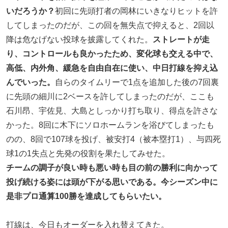
いだろうか？
初回に先頭打者の岡林にいきなりヒットを許
してしまったのだが、この回を無失点で抑えると、2回以
降は危なげない投球を披露してくれた。
ストレートが走
り、コントロールも良かったため、変化球も交える中で、
高低、内外角、緩急を自由自在に使い、中日打線を抑え込
んでいった。
自らのタイムリーで1点を追加した後の7回裏
に先頭の細川に2ベースを許してしまったのだが、ここも
石川昂、宇佐見、大島としっかり打ち取り、得点を許さな
かった。8回に木下にソロホームランを浴びてしまったも
のの、8回で107球を投げ、被安打4（被本塁打1）、与四死
球1の1失点と先発の役割を果たしてみせた。
チームの調子が良い時も悪い時も目の前の勝利に向かって
投げ続ける姿には頭が下がる思いである。今シーズン中に
是非プロ通算100勝を達成してもらいたい。
打線は、今日もオーダーを入れ替えてきた。