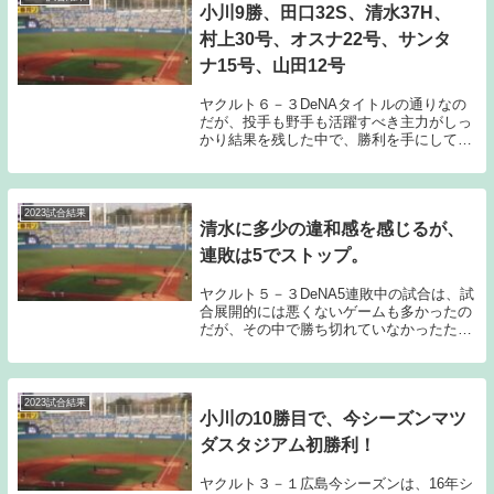
小川9勝、田口32S、清水37H、
村上30号、オスナ22号、サンタ
ナ15号、山田12号
ヤクルト６－３DeNAタイトルの通りなの
だが、投手も野手も活躍すべき主力がしっ
かり結果を残した中で、勝利を手にしてみ
せた。個で勝負出来る選手が、個の勝負で
勝ち切ったことがチームの勝利に繋がっ
た。こういった勝ちゲームは、意外に少な
かったのでは...
2023試合結果
清水に多少の違和感を感じるが、
連敗は5でストップ。
ヤクルト５－３DeNA5連敗中の試合は、試
合展開的には悪くないゲームも多かったの
だが、その中で勝ち切れていなかったた
め、このまま連敗が長期化する危険性も感
じていた。今日も5連敗中と同様に勝てる
可能性がある中でゲーム後半を迎えたのだ
が、今日は...
2023試合結果
小川の10勝目で、今シーズンマツ
ダスタジアム初勝利！
ヤクルト３－１広島今シーズンは、16年シ