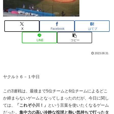
X
Facebook
はてブ
LINE
コピー
2023.08.31
ヤクルト６－１中日
この3連戦は、最後まで5位チームと6位チームによるどこ
か締まらないゲームとなってしまったのだが、今日に関し
ては、
「これぞ小川！」
という言葉を使いたくなるゲーム
だった。
集中力の高い冷静な投球と熱い気持ちで打ったタ