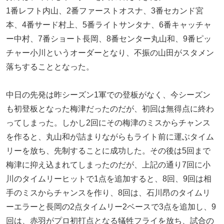
1番レフト内山、2番ファーストオスナ、3番セカンド宮
本、4番サード村上、5番ライトサンタナ、6番キャッチャ
ー中村、7番ショート長岡、8番センター丸山和、9番ピッ
チャー小川というオーダーとなり、不振の山田がスタメン
落ちすることとなった。
中日の先発は昨シーズン1軍での登板がなく、今シーズン
も初登板となった梅津だったのだが、初回は無得点に終わ
ってしまった。しかし2回にその梅津のミスからチャンス
を作ると、丸山和が詰まりながらもライト前に運ぶタイム
リーを放ち、先制することに成功した。その後は5回まで
梅津に抑え込まれてしまったのだが、上記の通り7回に小
川のタイムリーヒットで1点を追加すると、8回、9回は相
手のミスからチャンスを作り、8回は、石川昂のタイムリ
ーエラーと長岡の2点タイムリー2ベースで3点を追加し、9
回は、赤羽がプロ初打点となる犠牲フライを放ち、試合の