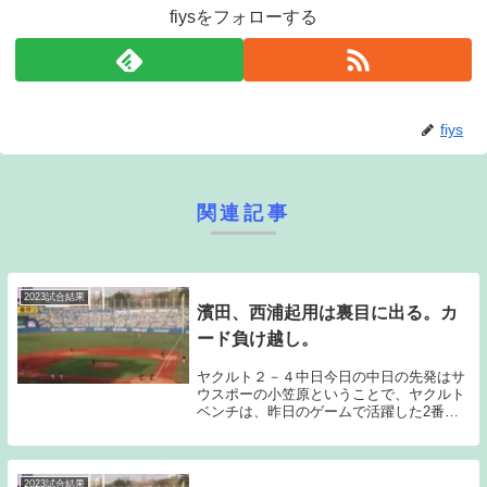
fiysをフォローする
fiys
関連記事
2023試合結果
濱田、西浦起用は裏目に出る。カ
ード負け越し。
ヤクルト２－４中日今日の中日の先発はサ
ウスポーの小笠原ということで、ヤクルト
ベンチは、昨日のゲームで活躍した2番山
崎、6番元山という2人の左打者を外し、2
番濱田、6番西浦という2人の右打者を起用
してきた。結果としては、この起用は裏目
に出てし...
2023試合結果