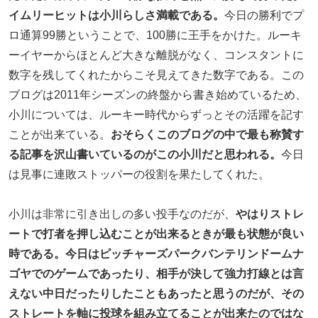
イムリーヒットは小川らしさ満載である。
今日の勝利でプ
ロ通算99勝ということで、100勝に王手をかけた。ルーキ
ーイヤーからほとんど大きな離脱がなく、コンスタントに
数字を残してくれたからこそ見えてきた数字である。この
ブログは2011年シーズンの終盤から書き始めているため、
小川については、ルーキー時代からずっとその活躍を記す
ことが出来ている。
おそらくこのブログの中で最も称賛す
る記事を沢山書いているのがこの小川だと思われる。
今日
は見事に連敗ストッパーの役割を果たしてくれた。
小川は非常に引き出しの多い投手なのだが、
やはりストレ
ートで打者を押し込むことが出来るときが最も状態が良い
時である。今日はピッチャーズパークバンテリンドームナ
ゴヤでのゲームであったり、相手が決して強力打線とは言
えない中日だったりしたこともあったと思うのだが、その
ストレートを軸に投球を組み立てることが出来たのではな