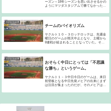
ーズン～18年シーズンを思い出させるかの
ようにマツダスタジアムで勝てなかったの
だが、最後の最後で今シーズン初勝利を上
げることが出来た。エース小川の好投あっ
ての勝利ということで、小川の存在の大き
さが際立...
2023試合結果
チームのバイオリズム
ヤクルト１０－３ロッテロッテは、先週金
曜日のゲームが雨天中止となり、土曜から
9連戦が組まれることとなっていた。そし
て前日の甲子園での阪神戦は5時間越えの
激戦となったが、勝利は手に出来ず、引き
分けを挟んで4連敗という状況で今日ZOZO
マリンス...
2023試合結果
おそらく中日にとっては「不思議
な勝ち」というゲーム。
ヤクルト１－３中日今日のゲームは、来日
初登板となる中日先発メヒアの出来にまず
は注目が集まったのだが、そのメヒアは、
ボールの威力は感じさせるものの制球にバ
ラつきがあったこと、また初見のヤクルト
打者が空振りを喫する場面が少なかったこ
とから、今日...