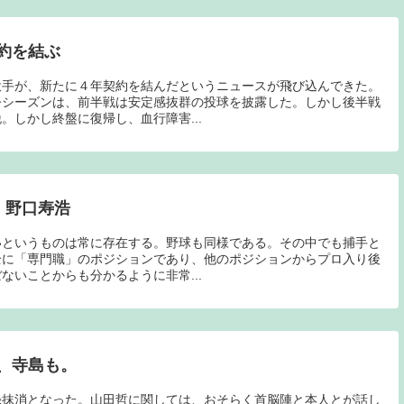
約を結ぶ
投手が、新たに４年契約を結んだというニュースが飛び込んできた。
今シーズンは、前半戦は安定感抜群の投球を披露した。しかし後半戦
。しかし終盤に復帰し、血行障害...
 野口寿浩
いというものは常に存在する。野球も同様である。その中でも捕手と
全に「専門職」のポジションであり、他のポジションからプロ入り後
ないことからも分かるように非常...
、寺島も。
録抹消となった。山田哲に関しては、おそらく首脳陣と本人とが話し