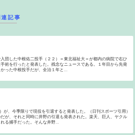
関連記事
で入団した中根佑二投手（２２）＝東北福祉大＝が都内の病院で右ひ
建手術を行ったと発表した。残念なニュースである。１年目から先発
かった中根投手だが、全治１年と...
6）が、今季限りで現役を引退すると発表した。（日刊スポーツ引用）
のだが、それと同時に井野の引退も発表された。楽天、巨人、ヤクル
れる捕手だった。そんな井野...