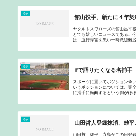
選手
館山投手、新たに４年契
ヤクルトスワローズの館山昌平
とても嬉しいニュースである。
は、血行障害を患い一時戦線離脱
選手
ifで語りたくなる名捕手
スポーツに置いてポジション争
いうポジションについては、完
に捕手に転向するという例がほぼ
選手
山田哲人登録抹消。雄平
山田哲、雄平、寺島がこの日登