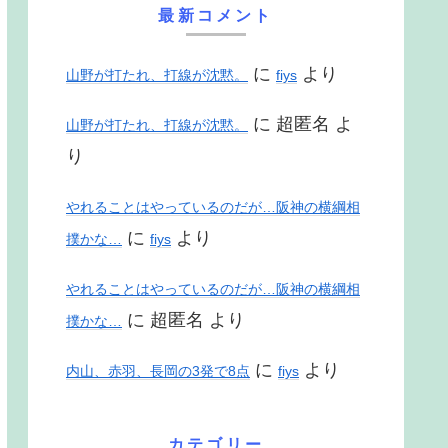
最新コメント
に
より
山野が打たれ、打線が沈黙。
fiys
に
超匿名
よ
山野が打たれ、打線が沈黙。
り
やれることはやっているのだが…阪神の横綱相
に
より
撲かな…
fiys
やれることはやっているのだが…阪神の横綱相
に
超匿名
より
撲かな…
に
より
内山、赤羽、長岡の3発で8点
fiys
カテゴリー