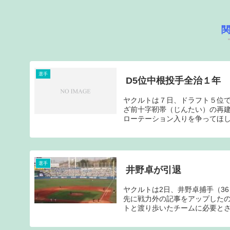
選手
D5位中根投手全治１年
ヤクルトは７日、ドラフト５位
ざ前十字靭帯（じんたい）の再
ローテーション入りを争ってほし
選手
井野卓が引退
ヤクルトは2日、井野卓捕手（3
先に戦力外の記事をアップした
トと渡り歩いたチームに必要とさ