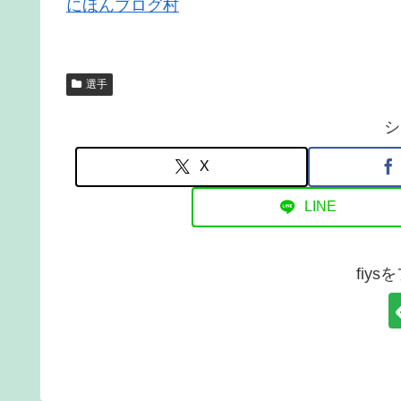
にほんブログ村
選手
シ
X
LINE
fiy