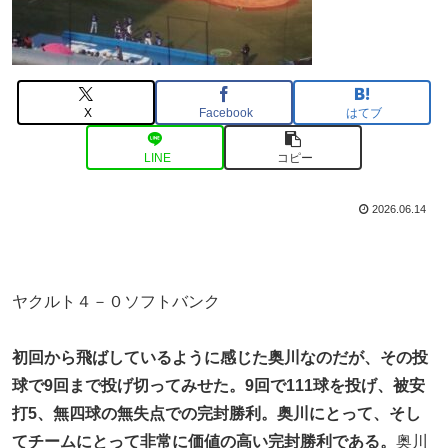
X
Facebook
はてブ
LINE
コピー
2026.06.14
ヤクルト４－０ソフトバンク
初回から飛ばしているように感じた奥川なのだが、その投
球で9回まで投げ切ってみせた。9回で111球を投げ、被安
打5、無四球の無失点での完封勝利。奥川にとって、そし
てチームにとって非常に価値の高い完封勝利である。
奥川