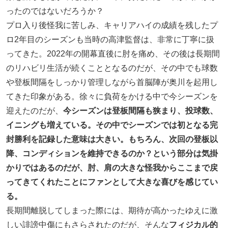
ったのではないだろうか？
プロ入り後怪我に苦しみ、キャリアハイの成績を残したプ
ロ2年目のシーズンも当時の高津監督は、非常に丁寧に扱
ってきた。2022年の開幕直後に肘を痛め、その後は長期間
のリハビリ生活が続くこととなるのだが、その中でも球数
や登板間隔をしっかり管理しながら首脳陣が奥川を起用し
てきた印象がある。徐々に負荷をかける中で今シーズンを
迎えたのだが、
今シーズンは登板間隔も狭まり、投球数、
イニングも増えている。その中でシーズンでは初となる完
封勝利を記録した意味は大きい。もちろん、次回の登板以
降、コンディションを維持できるのか？という部分は気掛
かりではあるのだが、肘、肩の大きな怪我からここまで戻
ってきてくれたことにファンとして大きな喜びを感じてい
る。
長期間離脱してしまった際には、期待が高かったゆえに激
しい誹謗中傷にもさらされたのだが、そんな
フィジカル的