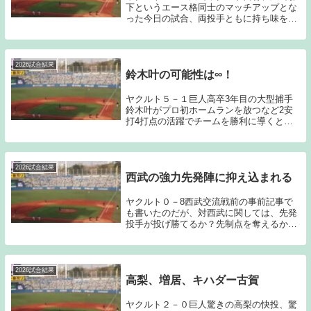
下というエース格同士のマッチアップとな
った今日の試合、両投手ともに持ち味を発
揮した投手戦となったのだが、軍配は森下
に上がることとなった。ヤクルト側から見
ても悪くないゲームではあるのだが、エー
スの座を掴み...
2026試合結果
鈴木叶の可能性は∞！
ヤクルト５－１巨人高卒3年目の大型捕手
鈴木叶がプロ初ホームランを放つなど2安
打4打点の活躍でチームを勝利に導くとと
もに奥川に今シーズン初勝利をプレゼント
してみせた。スケールの大きな20歳の捕手
鈴木叶の可能性は∞である。鈴木叶は、
2023年の...
2026試合結果
西武の強力先発陣に抑え込まれる
ヤクルト０－8西武交流戦前の事前記事で
も書いたのだが、対西武に関しては、先発
投手が投げ勝てるか？先制点を奪えるか？
という部分がポイントになると見ていた。
実際には、平良、渡邉、武内から得点を奪
うことが出来ず、先発投手が投げ負けるこ
ととなった。...
2026試合結果
高梨、増居、キハダー古賀
ヤクルト２－０巨人驚きの高梨の快投、驚