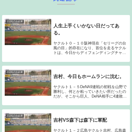
2026試合結果
人生上手くいかない日だってあ
る。
ヤクルト０－１０阪神現在「セリーグの台
風の目」的存在になり、首位を走るヤクル
トは、今日からディフェンディングチャン
ピオンであり、今シーズンのセリーグの大
本命である阪神とホーム神宮で2連戦とな
った。ヤクルトは吉村、山野の現在の左右
の二枚看板で...
2026試合結果
吉村、今日もホームランに沈む。
ヤクルト１－５DeNA9連戦の初戦を山野で
勝利し、何とか粘っていきたい所だったの
だが、そこから巨人、DeNA相手に4連敗を
喫して今日のゲームに臨むこととなった。
エース吉村の粘りに期待したのだが、初回
に牧、2回に蝦名、3回にエンカーナシオン
と...
2026試合結果
吉村VS森下は森下に軍配
ヤクルト１－２広島ヤクルト吉村、広島森