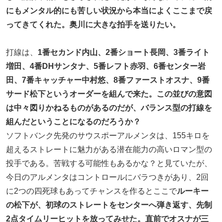
にもメンタル的にも苦しい状況から本当によくここまで戻
ってきてくれた。奥川に大きな拍手を送りたい。
打線は、
1番セカンド内山、2番ショート長岡、3番ライト
増田、4番DHサンタナ、5番レフト赤羽、6番センター岩
田、7番キャッチャー中村悠、8番ファーストオスナ、9番
サード松下というオーダーを組んで来た。この並びの意図
は中々図りかねるものがあるのだが、バランス型の打線を
組んだということになるのだろうか？
ソフトバンク先発のサウスポーアルメンタは、155キロを
超えるストレートに魅力がある潜在能力の高いロマン型の
投手である。苦戦する可能性もあるかな？と見ていたが、
今日のアルメンタはコントロールにバラつきがあり、2回
に2つの四死球もあってチャンスを作るとここで
ルーキー
の松下が、初球のストレートをセンターへ弾き返す、先制
2点タイムリーヒットを放ってみせた。直前でオスナが三