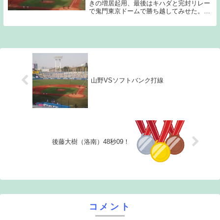
きの増居起用、最後はキハダと完封リレー
で鬼門東京ドームで勝ち越してみせた。表
のヒーローは7回1アウトまでパーフェクト
ピッチングを見せた高梨だと思うのだが、
3投手を巧みにリードし、打席でも得点に
繋がる送り...
山野VSソフトバンク打線
後藤大樹（洛南）48秒09！
コメント