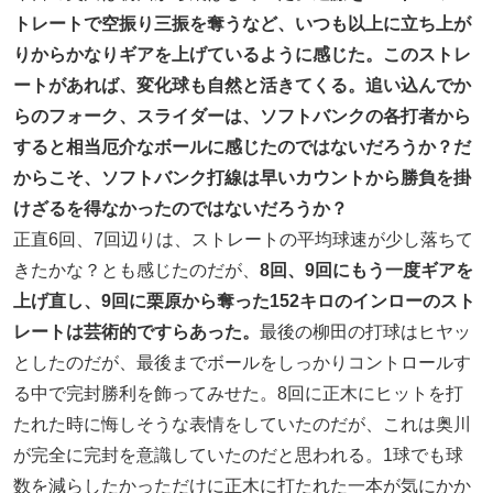
トレートで空振り三振を奪うなど、いつも以上に立ち上が
りからかなりギアを上げているように感じた。このストレ
ートがあれば、変化球も自然と活きてくる。追い込んでか
らのフォーク、スライダーは、ソフトバンクの各打者から
すると相当厄介なボールに感じたのではないだろうか？だ
からこそ、ソフトバンク打線は早いカウントから勝負を掛
けざるを得なかったのではないだろうか？
正直6回、7回辺りは、ストレートの平均球速が少し落ちて
きたかな？とも感じたのだが、
8回、9回にもう一度ギアを
上げ直し、9回に栗原から奪った152キロのインローのスト
レートは芸術的ですらあった。
最後の柳田の打球はヒヤッ
としたのだが、最後までボールをしっかりコントロールす
る中で完封勝利を飾ってみせた。8回に正木にヒットを打
たれた時に悔しそうな表情をしていたのだが、これは奥川
が完全に完封を意識していたのだと思われる。1球でも球
数を減らしたかっただけに正木に打たれた一本が気にかか