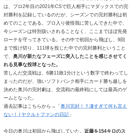
は、プロ2年目の2021年CSで巨人相手にマダックスでの完
封勝利を記録しているのだが、シーズンでの完封勝利は初
めてのことである。プロ入り後怪我に苦しんできた中で、
今シーズンは特別扱いされることなく、ここまでほぼ先発
ローテを守ってきている。その中で初回から飛ばし、9回
まで投げ切り、111球を投じた中での完封勝利ということ
で、
奥川が新たなフェーズに突入したことを感じさせてく
れる見事な投球となった。
苦しんだ交流戦は、6勝11敗1分けという数字で終わってし
まったのだが、強いソフトバンク相手にカード勝ち越しを
決めた奥川の完封劇は、交流戦の最終戦にしては最高のゲ
ームとなった。
過去記事はこちらから→「
奥川完封！？凄すぎて何も言え
ない！ | ヤクルトファンの日記
」
今日の奥川は初回から飛ばしていた。
近藤を154キロのス