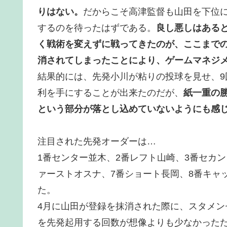
りはない。
だからこそ高津監督も山田を下位
するのを待ったはずである。
良し悪しはある
く戦術を変えずに戦ってきたのが、ここまで
消されてしまったことにより、ゲームマネジ
結果的には、先発小川が粘りの投球を見せ、
利を手にすることが出来たのだが、
紙一重の
という部分が落とし込めていないようにも感
注目された先発オーダーは…
1番センター並木、2番レフト山崎、3番セカン
ァーストオスナ、7番ショート長岡、8番キャ
た。
4月に山田が登録を抹消された際に、スタメ
を先発起用する回数が想像よりも少なかった