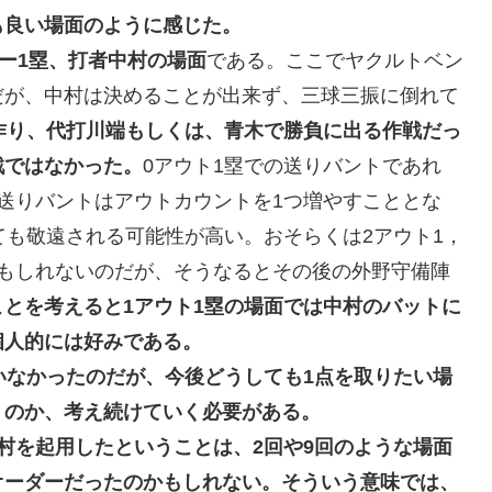
も良い場面のように感じた。
ナー1塁、打者中村の場面
である。ここでヤクルトベン
だが、中村は決めることが出来ず、三球三振に倒れて
作り、代打川端もしくは、青木で勝負に出る作戦だっ
戦ではなかった。
0アウト1塁での送りバントであれ
送りバントはアウトカウントを1つ増やすこととな
ても敬遠される可能性が高い。おそらくは2アウト1，
かもしれないのだが、そうなるとその後の外野守備陣
ことを考えると1アウト1塁の場面では中村のバットに
個人的には好みである。
いなかったのだが、今後どうしても1点を取りたい場
くのか、考え続けていく必要がある。
村を起用したということは、2回や9回のような場面
オーダーだったのかもしれない。そういう意味では、