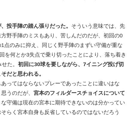
が、投手陣の踏ん張りだった。
そういう意味では、先
味方野手陣のミスもあり、苦しんだのだが、初回の0
の1点のみに抑え、同じく野手陣のまずい守備が重な
3回を何とか3失点で乗り切ったことにより、落ち着き
みせた。
初回に30球を要しながら、7イニング投げ切
こそだと思われる。
もあってはならないプレーであったことに違いはな
と思うのだが、
宮本のフィルダースチョイスについて
うな守備は現在の宮本に期待できないのは分かってい
おそらく宮本自身も反省しているのではないだろう