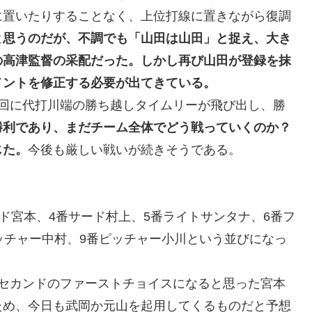
に置いたりすることなく、上位打線に置きながら復調
と思うのだが、不調でも「山田は山田」と捉え、大き
の高津監督の采配だった。しかし再び山田が登録を抹
メントを修正する必要が出てきている。
9回に代打川端の勝ち越しタイムリーが飛び出し、勝
勝利であり、まだチーム全体でどう戦っていくのか？
じた。
今後も厳しい戦いが続きそうである。
ド宮本、4番サード村上、5番ライトサンタナ、6番フ
ッチャー中村、9番ピッチャー小川という並びになっ
ンセカンドのファーストチョイスになると思った宮本
ため、今日も武岡か元山を起用してくるものだと予想