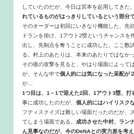
していたのだが、今日は宮本を起用してきた
れているものがはっきりしているという部分
そのオーダーは初回にいきなり機能した。先
ドランを掛け、1アウト2塁というチャンスを
出し、先制点を奪うことに成功した。ここ数
る。村上のあたりは、本来のあたりではなか
その後の攻撃を見ると、やはり場面によって
が、そんな中で
個人的には気になった采配が
が…
1つ目は、1－1で迎えた2回、1アウト3塁、
事に成功したのだが、
個人的にはハイリスク
フティスクイズは難しい場面だったのだが、
てしまう場面である。
成功させた中村、ラン
ん見事なのだが、今のDeNAとの実力差を考