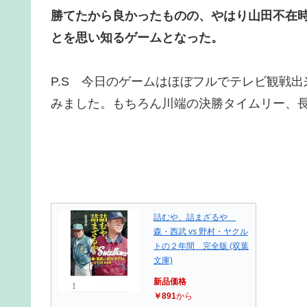
勝てたから良かったものの、やはり山田不在
とを思い知るゲームとなった。
P.S 今日のゲームはほぼフルでテレビ観戦
みました。もちろん川端の決勝タイムリー、
詰むや、詰まざるや
森・西武 vs 野村・ヤクル
トの２年間 完全版 (双葉
文庫)
新品価格
￥891
から