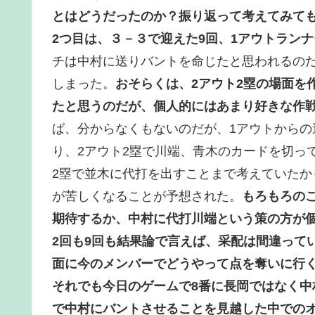
とはどうだったのか？振り返って考えてみて
2つ目は、３－３で迎えた9回、1アウトラン
チは中村に送りバントを命じたと思われるの
しまった。
おそらくは、2アウト2塁の場面を
たと思うのだが、個人的にはあまり好きな作
ば、分からなくもないのだが、1アウトからの
り、2アウト2塁で川端、青木のカードを切っ
2塁で並木に代打を出すことまで考えていた
が苦しくなることが予想された。
もろもろの
期待するか、中村に代打川端という策の方が
2回も9回も結果論で言えば、采配は間違って
面に今のメンバーでどうやって点を奪いに行
それでも今日のゲームで8番に長岡ではなく中
で中村にバントさせることを見越した中での