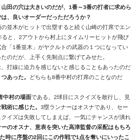
。
山田の穴は大きいのだが、1番～3番の打者に求めら
では、良いオーダーだっただろうか？
頭の並木がヒットで出塁すると続く山崎の打席でエン
作ると、2アウトから村上にタイムリーヒットが飛び
試合「1番並木」がヤクルトの武器の１つになってい
ったのだが、上手く先制点に繋げてみせた。
は、打線に迫力を感じないと感じることもあったのだ
２つあった。
どちらも8番中村の打席のことなのだ
打者中村の場面
である。2球目にスクイズを敢行し、見
な戦術に感じた。
3塁ランナーはオスナであり、セー
スクイズは失敗してしまえば、一気にチャンスが潰れ
ナーのオスナ、意表を突いた高津監督の采配はもちろ
えた時に序盤の2回にこの作戦で1点を奪いにいったこ