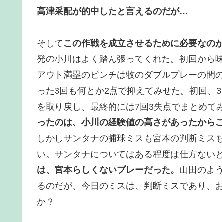
高津采配が的中したと言えるのだが…
そして
この作戦を成立させるために必要なの
発の小川はよく踏ん張ってくれた。初回から
アウト満塁のピンチは牧のダブルプレーの間
った3回も何とか2点で抑えてみせた。初回、
を取り戻し、最終的には7回3失点でまとめて
ったのは、小川の経験値の高さがあったから
しかしサンタナの捕球ミスも宮本の判断ミス
い。サンタナについてはある程度は仕方ない
は、宮本らしくないプレーだった。
山田のよ
るのだが、今日のミスは、判断ミスであり、
か？