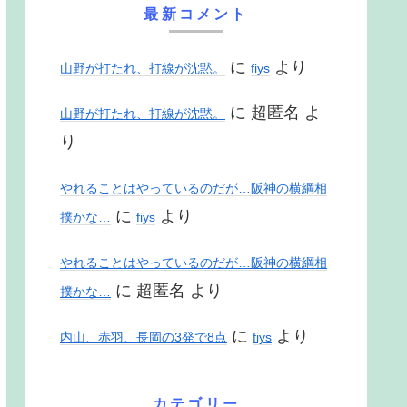
最新コメント
に
より
山野が打たれ、打線が沈黙。
fiys
に
超匿名
よ
山野が打たれ、打線が沈黙。
り
やれることはやっているのだが…阪神の横綱相
に
より
撲かな…
fiys
やれることはやっているのだが…阪神の横綱相
に
超匿名
より
撲かな…
に
より
内山、赤羽、長岡の3発で8点
fiys
カテゴリー