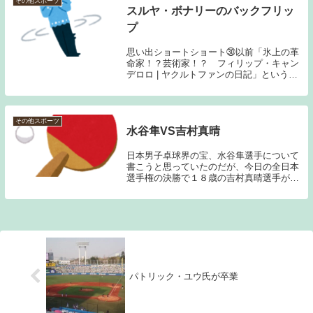
その他スポーツ
スルヤ・ボナリーのバックフリッ
プ
思い出ショートショート㉚以前「氷上の革
命家！？芸術家！？ フィリップ・キャン
デロロ | ヤクルトファンの日記」という記
事を書かせてもらったのだが、同時代のフ
ィギュアスケーター、キャンデロロと同じ
フランス代表で異彩を放っていたのが、ス
ルヤ・ボ...
その他スポーツ
水谷隼VS吉村真晴
日本男子卓球界の宝、水谷隼選手について
書こうと思っていたのだが、今日の全日本
選手権の決勝で１８歳の吉村真晴選手が大
番狂わせを演じて見せた。 水谷は、１７
歳で全日本を制覇してから５連覇中で日本
には敵なしの状態だった。中国勢の壁は厚
いが、ロンド...
パトリック・ユウ氏が卒業