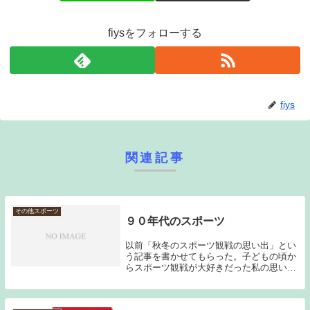
fiysをフォローする
fiys
関連記事
その他スポーツ
９０年代のスポーツ
以前「秋冬のスポーツ観戦の思い出」とい
う記事を書かせてもらった。子どもの頃か
らスポーツ観戦が大好きだった私の思い出
を思いつくままに書いたのだが、昨日コン
ビニで個人的にはグッとくる本を見つけ
た。「Number追憶の９０’ｓ」という雑誌