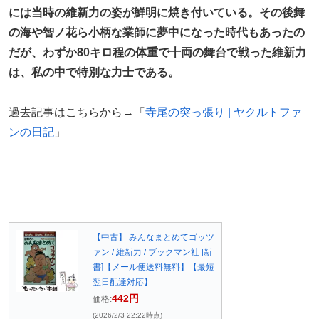
には当時の維新力の姿が鮮明に焼き付いている。その後舞
の海や智ノ花ら小柄な業師に夢中になった時代もあったの
だが、わずか80キロ程の体重で十両の舞台で戦った維新力
は、私の中で特別な力士である。
過去記事はこちらから→「
寺尾の突っ張り | ヤクルトファ
ンの日記
」
【中古】 みんなまとめてゴッツ
ァン / 維新力 / ブックマン社 [新
書]【メール便送料無料】【最短
翌日配達対応】
442円
価格:
(2026/2/3 22:22時点)