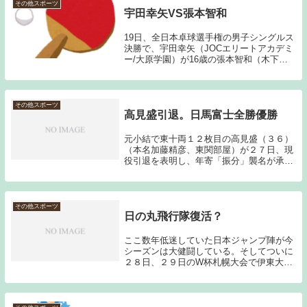
だ。「N...
その他スポーツ
宇田幸矢VS張本智和
19日、全日本卓球選手権の男子シングルス
決勝で、宇田幸矢（JOCエリートアカデミ
ー/大原学園）が16歳の張本智和（木下グ
ループ）を破った。両者は2年前の全日本
選手権ジュニアの部決勝でも対戦し、その
ときは張本が3-0で勝利し優勝している。
宇田...
その他スポーツ
高見盛引退。日馬富士全勝優勝
元小結で東十両１２枚目の高見盛（３６）
（本名加藤精彦、東関部屋）が２７日、現
役引退を表明し、年寄「振分」襲名が承認
された。（読売新聞引用）今は相撲を見る
ことはほとんどなくなったのだが、小さい
頃は祖母の影響で毎場所テレビ観戦をして
いた。今日は...
その他スポーツ
日の丸飛行隊復活？
ここ数年低迷していた日本ジャンプ陣が今
シーズンは大健闘している。そしてついに
２８日、２９日のW杯札幌大会で伊東大貴
選手が２連勝を果たした。地元での大会の
優勝ということでまだまだ評価できない。
という人もいるかもしれないが、今シーズ
ンの伊東選手...