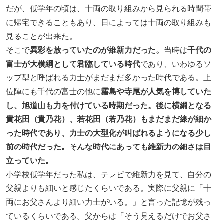
だが、低学年の頃は、十両の取り組みから見られる時間帯
に帰宅できることもあり、日によっては十両の取り組みも
見ることが出来た。
そこで
異彩を放っていたのが維新力だった。
当時は
千代の
富士が大横綱として君臨している時代
であり、いわゆるソ
ップ型と呼ばれる力士がまだまだ多かった時代である。上
位陣にも千代の富士の他に
霧島や寺尾が人気を博していた
し、旭道山も力を付けている時期だった。後に横綱となる
貴花田（貴乃花）、若花田（若乃花）もまだまだ線が細か
った時代であり、力士の大型化が叫ばれるようになる少し
前の時代だった。そんな時代にあっても維新力の細さは目
立っていた。
小学校低学年だった私は、テレビで維新力を見て、自分の
父親よりも細いと感じたくらいである。実際に父親に「十
両にお父さんより細い力士がいる。」と言った記憶が残っ
ているくらいである。父からは「そう見えるだけでお父さ