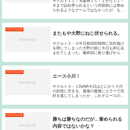
ヤクルト１１－８阪神１１－１から１１－
８まで詰め寄られるという内容的には誉め
られるようなゲームではなかったが、もう
この時期になったら内容よりも結果であ
る。前カードの巨人戦3連勝に続いて、甲
子園での阪神との3連戦も2勝1敗で勝ち越
してみせた。...
2015試合結果
またもや大野にねじ伏せられる。
ヤクルト２－３中日前回対戦時に完封負け
を喫してしまった大野の前に今日も抑え込
まれてしまった。最終回に振り逃げからチ
ャンスを作り大引のタイムリー2ベースで2
点を返したが、反撃もここまでだった。成
瀬の調子も悪くなかっただけに何とかした
かったが、...
2015試合結果
エース小川！
ヤクルト３－１DeNA今日はとにかく小川
の好投に尽きる。最後の最後にエラーで完
封を逃してしまったが、これぞエースの投
球である。先発の小川は初回から威力のあ
るストレートを中心に多彩な変化球も交え
て、DeNA打線を圧倒してみせた。これだ
けボール...
2015試合結果
勝ちは勝ちなのだが…誉められる
内容ではないかな？