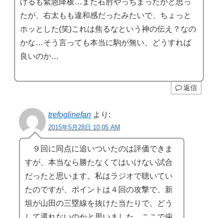
げるも緊急降板…また右肘やっちまったかと思っ
たが、右太もも違和感だったみたいで、ちょっと
ホッとした(笑)これは焦るなという神の伝え？なの
かな…そう言っても本当に駒が無い、どうすれば
良いのか…
返信
trefoglinefan
より:
2015年5月28日 10:05 AM
９回に同点に追いついたのは評価できま
すが、本当なら勝たなくてはいけない試合
だったと思います。私はラジオで聴いてい
たのですが、ポイントは４回の攻撃で、新
垣が山田の三塁線を抜けた当たりで、どう
して還れないのかと思いました。ここで歯