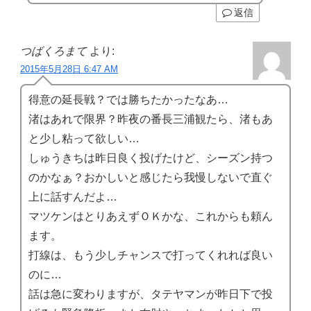
返信
つばくろまて
より:
2015年5月28日 6:47 AM
得意の延長戦？では勝ちたかったなあ…
渚はあれで限界？昨夜の番長三浦観たら、渚もあ
と少し粘って欲しい…
しゅうきちは昨日良く投げたけど、シーズン持つ
のかなぁ？おかしいと感じたら我慢しないで直ぐ
上に話すんだよ…
マツケンはとりあえずＯＫかな、これからも頼ん
ます。
打線は、もう少しチャンスで打ってくれれば良い
のに…
話は急に変わりますが、タテヤマンが昨日下で投