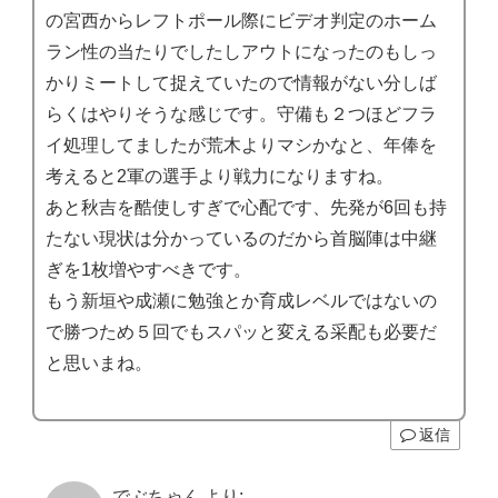
の宮西からレフトポール際にビデオ判定のホーム
ラン性の当たりでしたしアウトになったのもしっ
かりミートして捉えていたので情報がない分しば
らくはやりそうな感じです。守備も２つほどフラ
イ処理してましたが荒木よりマシかなと、年俸を
考えると2軍の選手より戦力になりますね。
あと秋吉を酷使しすぎで心配です、先発が6回も持
たない現状は分かっているのだから首脳陣は中継
ぎを1枚増やすべきです。
もう新垣や成瀬に勉強とか育成レベルではないの
で勝つため５回でもスパッと変える采配も必要だ
と思いまね。
返信
でぶちゃん
より: