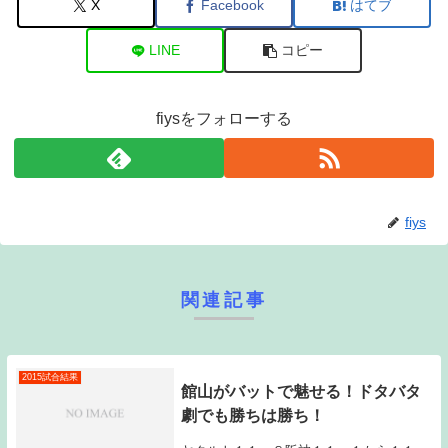
X
Facebook
はてブ
LINE
コピー
fiysをフォローする
fiys
関連記事
2015試合結果
館山がバットで魅せる！ドタバタ
劇でも勝ちは勝ち！