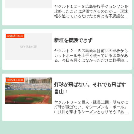
ヤクルト１２－８広島好投手ジョンソンを
攻略したことは評価できるのだが…一球速
報を追っているだけだと何とも不思議なゲ
ームに感じた。ファンとしては勝てれば何
でも良いという部分もあるのだが、内容的
にはあまり良いゲームとも言えないのでは
ないだろうか...
2015試合結果
新垣を援護できず
ヤクルト２－５広島新垣は前回の登板から
カットボールを上手く使っている印象があ
る。今日も悪くはなかっただけに野手陣が
攻守共に足を引っ張ってしまった印象があ
る。勝っておきたいゲームだった。新垣は
本当に新しいスタイルを確立したようだ。
カットボール...
2015試合結果
打球が飛ばない。それでも飛ばす
畠山！
ヤクルト３－２巨人（延長11回）明らかに
打球が飛ばない。今シーズンも「ボール」
に注目が集まるシーズンとなりそうであ
る。そういえば今シーズンのボールのレギ
ュレーションはどうなっているのだろう？
詳しい方がいたら教えてほしい。それでも
最後に試合を...