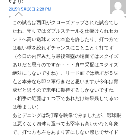
k
より:
2015年5月28日 2:28 PM
この試合は西田がクローズアップされた試合でし
たね、守りではダブルスチールを仕掛けられセカ
ンドへ高い送球ミスで本盗を許したり、打つ方で
は狙い球を絞れずチャンスにことごとく打てず
（今日の内容みたら最後満塁の場面ではスクイズ
ありだと思うのですが・・・真中采配はスクイズ
絶対にしないですね）、リード面では新垣が５失
点と本来なら即２軍行きだと思いますが今年は育
成だと思うので来年に期待するしかないですね
（相手の近藤は１つ下であれだけ結果残してるの
は羨ましい）
あとデニングは5打席を映像でみましたが、選球眼
は悪くなく四球も選べて出塁率も高いかなと印象
で、打つ方も左をあまり苦にしない感じでサイド