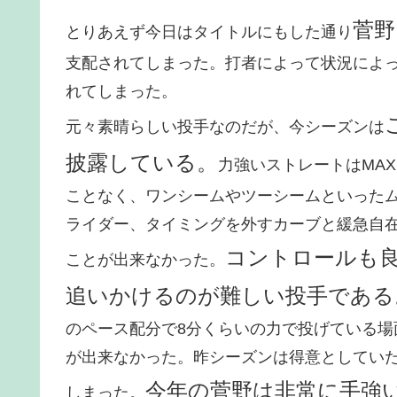
菅野
とりあえず今日はタイトルにもした通り
支配されてしまった。打者によって状況によ
れてしまった。
元々素晴らしい投手なのだが、今シーズンは
披露している。
力強いストレートはMA
ことなく、ワンシームやツーシームといった
ライダー、タイミングを外すカーブと緩急自
コントロールも
ことが出来なかった。
追いかけるのが難しい投手である
のペース配分で8分くらいの力で投げている
が出来なかった。昨シーズンは得意としてい
今年の菅野は非常に手強
しまった。