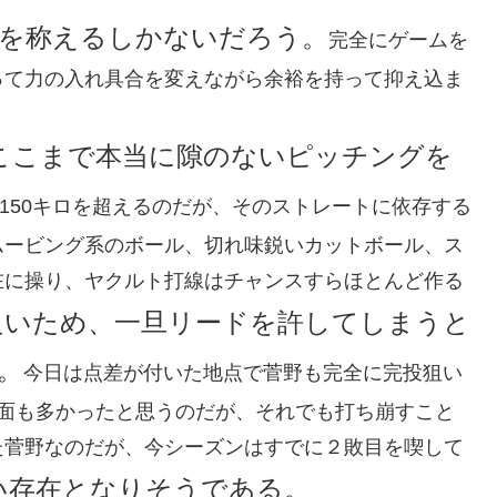
を称えるしかないだろう。
完全にゲームを
って力の入れ具合を変えながら余裕を持って抑え込ま
ここまで本当に隙のないピッチングを
X150キロを超えるのだが、そのストレートに依存する
ムービング系のボール、切れ味鋭いカットボール、ス
在に操り、ヤクルト打線はチャンスすらほとんど作る
良いため、一旦リードを許してしまうと
。
今日は点差が付いた地点で菅野も完全に完投狙い
場面も多かったと思うのだが、それでも打ち崩すこと
た菅野なのだが、今シーズンはすでに２敗目を喫して
い存在となりそうである。