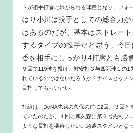
トが相手打者に嫌がられる球種となり、フォ
はり小川は投手としての総合力が
はあるのだが、基本はストレート
するタイプの投手だと思う。今日
香を相手にしっかり4打席とも勝
９回で119球を投げ、被安打３与四死球１の
れているのではないだろうか？ナイスピッチ
目指してもらいたい。
打線は、DeNA先発の久保の前に2回、３回
ていたのだが、４回に鵜久森に第２号先制ソ
ような長打を期待したい。急遽スタメンとな