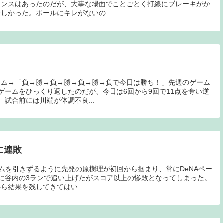
ャンスはあったのだが、大事な場面でことごとく打線にブレーキがか
しかった。ボールにキレがないの...
ーム→「負→勝→負→勝→負→勝→負で今日は勝ち！」先週のゲーム
ゲームをひっくり返したのだが、今日は6回から9回で11点を奪い逆
試合前には川端が体調不良...
に連敗
ームを引きずるように先発の原樹理が初回から掴まり、常にDeNAペー
に谷内の3ランで追い上げたがスコア以上の惨敗となってしまった。
結果を残してきてはい...