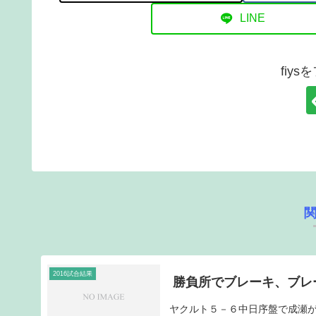
LINE
fiy
2016試合結果
勝負所でブレーキ、ブレ
ヤクルト５－６中日序盤で成瀬