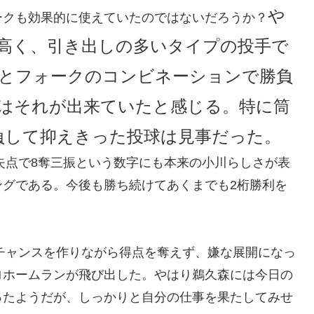
や
ークも効果的に使えていたのではないだろうか？
高く、引き出しの多いタイプの投手で
とフォークのコンビネーションで勝負
はそれが出来ていたと感じる。特に筒
負して抑えきった投球は見事だった。
1失点で8奪三振という数字にも本来の小川らしさが表
ングである。今後も勝ち続けてあくまでも2桁勝利を
とチャンスを作りながら得点を奪えず、嫌な展開になっ
ロホームランが飛び出した。やはり鵜久森には今日の
ったようだが、しっかりと自分の仕事を果たしてみせ