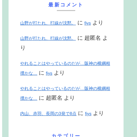
最新コメント
に
より
山野が打たれ、打線が沈黙。
fiys
に
超匿名
よ
山野が打たれ、打線が沈黙。
り
やれることはやっているのだが…阪神の横綱相
に
より
撲かな…
fiys
やれることはやっているのだが…阪神の横綱相
に
超匿名
より
撲かな…
に
より
内山、赤羽、長岡の3発で8点
fiys
カテゴリー