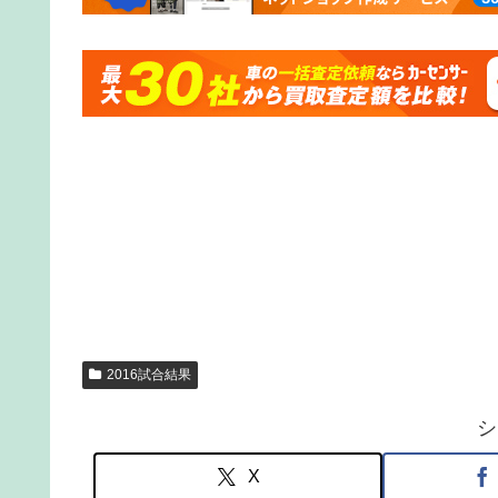
2016試合結果
シ
X