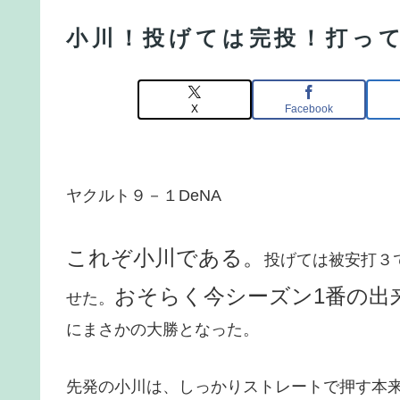
小川！投げては完投！打って
X
Facebook
ヤクルト９－１DeNA
これぞ小川である。
投げては被安打３
おそらく今シーズン1番の出
せた。
にまさかの大勝となった。
先発の小川は、しっかりストレートで押す本