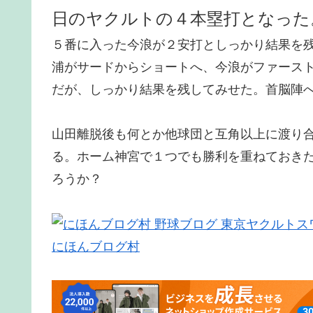
日のヤクルトの４本塁打となった
５番に入った今浪が２安打としっかり結果を
浦がサードからショートへ、今浪がファース
だが、しっかり結果を残してみせた。首脳陣
山田離脱後も何とか他球団と互角以上に渡り
る。ホーム神宮で１つでも勝利を重ねておき
ろうか？
にほんブログ村