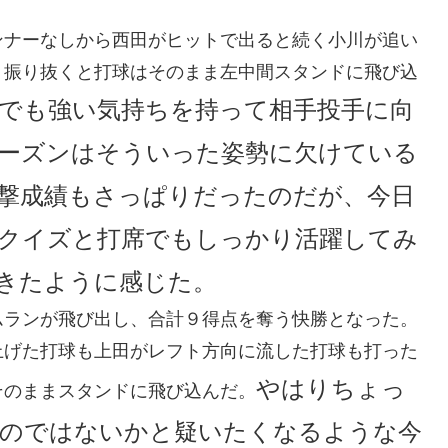
ンナーなしから西田がヒットで出ると続く小川が追い
く振り抜くと打球はそのまま左中間スタンドに飛び込
でも強い気持ちを持って相手投手に向
ーズンはそういった姿勢に欠けている
撃成績もさっぱりだったのだが、今日
クイズと打席でもしっかり活躍してみ
きたように感じた。
ムランが飛び出し、合計９得点を奪う快勝となった。
上げた打球も上田がレフト方向に流した打球も打った
やはりちょっ
そのままスタンドに飛び込んだ。
のではないかと疑いたくなるような今