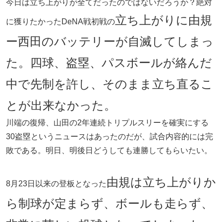
今日は立ち上がりが全てだったのではないだろうか？絶対
立ち上がりに由規
に獲りたかったDeNA戦初戦の
ー西田のバッテリーが自滅してしまっ
た。四球、盗塁、パスボールが絡んだ
中で先制を許し、そのまま立ち直るこ
とが出来なかった。
川端の復帰、山田の2年連続トリプルスリーを確実にする
30盗塁というニュースはあったのだが、試合内容的には完
敗である。明日、明後日どうしても連勝してもらいたい。
由規は立ち上がりか
8月23日以来の登板となった
ら制球が定まらず、ボールも走らず、