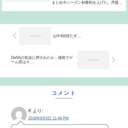
まとめ今シーズン初勝利を上げた。序盤で
リードを奪い逃げ切るという理想的なゲー
ムとなった。館山は序盤3回まではストレ
ート、変化球ともに低めに集め、ほぼ危な
げないピッ...
山中4回持たず…
DeNAの気迫に押されたか…連敗でゲ
ーム差は４…
コメント
K
より:
2016年9月6日 11:49 PM