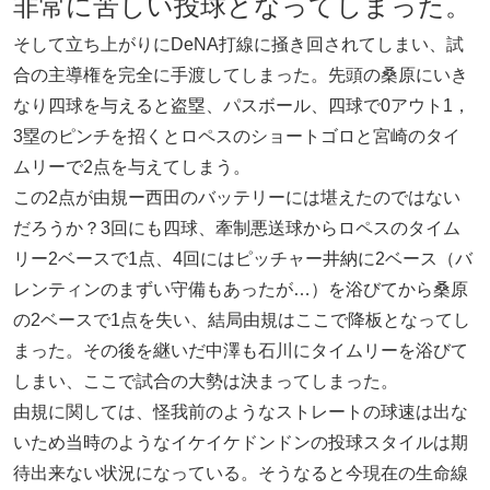
非常に苦しい投球となってしまった。
そして立ち上がりにDeNA打線に掻き回されてしまい、試
合の主導権を完全に手渡してしまった。先頭の桑原にいき
なり四球を与えると盗塁、パスボール、四球で0アウト1，
3塁のピンチを招くとロペスのショートゴロと宮崎のタイ
ムリーで2点を与えてしまう。
この2点が由規ー西田のバッテリーには堪えたのではない
だろうか？3回にも四球、牽制悪送球からロペスのタイム
リー2ベースで1点、4回にはピッチャー井納に2ベース（バ
レンティンのまずい守備もあったが…）を浴びてから桑原
の2ベースで1点を失い、結局由規はここで降板となってし
まった。その後を継いだ中澤も石川にタイムリーを浴びて
しまい、ここで試合の大勢は決まってしまった。
由規に関しては、怪我前のようなストレートの球速は出な
いため当時のようなイケイケドンドンの投球スタイルは期
待出来ない状況になっている。そうなると今現在の生命線