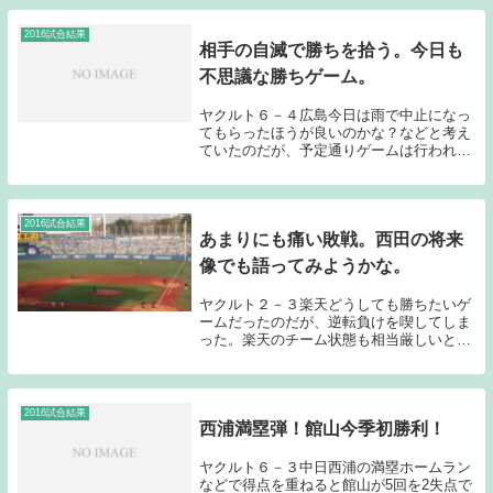
ないゲームだった。今日の山中も素晴らし
い投球だった...
2016試合結果
相手の自滅で勝ちを拾う。今日も
不思議な勝ちゲーム。
ヤクルト６－４広島今日は雨で中止になっ
てもらったほうが良いのかな？などと考え
ていたのだが、予定通りゲームは行われ
た。今シーズン初先発となった新垣が初回
に２点を失い、今日も嫌な流れになりかけ
たのだが、広島先発のルーキー岡田の乱調
に付けこみその...
2016試合結果
あまりにも痛い敗戦。西田の将来
像でも語ってみようかな。
ヤクルト２－３楽天どうしても勝ちたいゲ
ームだったのだが、逆転負けを喫してしま
った。楽天のチーム状態も相当厳しいと感
じるのだが、そんな楽天にも負け越してし
まった。あまりにも痛い1敗となってしま
った。先発の古野の調子はまずまず良かっ
たと思う。今...
2016試合結果
西浦満塁弾！館山今季初勝利！
ヤクルト６－３中日西浦の満塁ホームラン
などで得点を重ねると館山が5回を2失点で