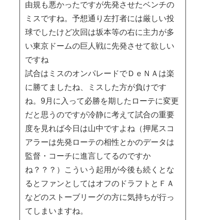
由規も悪かったですが先発させたベンチの
ミスですね。予想通り左打者には厳しい投
球でしたけど次回は坂本等の右に主力が多
い東京ドームの巨人戦に先発させて欲しい
ですね
試合はミスのオンパレードでＤｅＮＡは楽
に勝てましたね、ミスした方が負けです
ね。9月に入って必勝を期したローテに変更
だと思うのですが冷静に考えて試合の重要
度を見れば今日は山中ですよね（押尾スコ
アラーは先発ローテの相性とかのデータは
監督・コーチに進言してるのですか
ね？？？）こういう起用が今後も続くとな
るとファンとしてはオフのドラフトとＦＡ
などのストーブリーグの方に気持ちが行っ
てしまいますね。