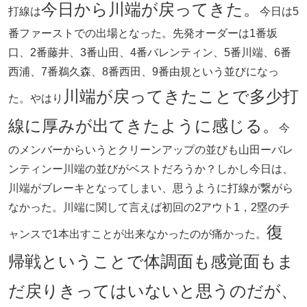
今日から川端が戻ってきた。
打線は
今日は5
番ファーストでの出場となった。先発オーダーは1番坂
口、2番藤井、3番山田、4番バレンティン、5番川端、6番
西浦、7番鵜久森、8番西田、9番由規という並びになっ
川端が戻ってきたことで多少打
た。やはり
線に厚みが出てきたように感じる。
今
のメンバーからいうとクリーンアップの並びも山田ーバレ
ンティンー川端の並びがベストだろうか？しかし今日は、
川端がブレーキとなってしまい、思うように打線が繋がら
なかった。川端に関して言えば初回の2アウト1，2塁のチ
復
ャンスで1本出すことが出来なかったのが痛かった。
帰戦ということで体調面も感覚面もま
だ戻りきってはいないと思うのだが、