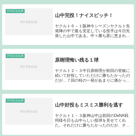
2016試合結果
山中完投！ナイスピッチ！
ヤクルト６－１阪神今シーズンヤクルト先
発陣の中で最も安定している投手は今日先
発した山中である。中々勝ち星に恵まれて
いなかったが、今日は緩急で阪神打線を翻
弄し、4勝目を上げてみせた。見事な投球
である。今日は西田とのバッテリーとなっ
た山中は普段...
2016試合結果
原樹理悔い残る１球
ヤクルト２－３中日原樹理が前回の登板に
続いて好投していただけに勝ちたかったの
だが…７回の桂の一発があまりに痛かっ
た。原樹理は今日もインコースへのシュー
トを軸に内外角を上手く使って中日打線に
自分のスイングを許さなかった。４回にビ
シエドにタイム...
2016試合結果
山中好投もミスミス勝利を逃す
ヤクルト１－３阪神山中は前回のDeNA戦
同様今日も山中らしい投球を見せてくれ
た。それだけに勝ちたかったのだが、チャ
ンスでの凡打、守備でのミス、走塁でのミ
スで自滅してしまった。勝たなければなら