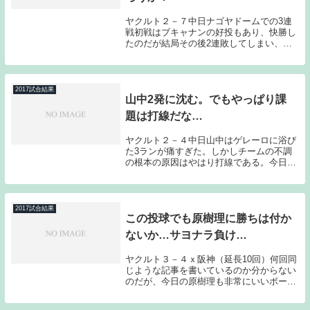
ヤクルト２－７中日ナゴヤドームでの3連
戦初戦はブキャナンの好投もあり、快勝し
たのだが結局その後2連敗してしまい、負
け越してしまった。今シーズンよく見られ
る光景ではあるのだが、これで借金は32ま
で膨らんでしまった。今日も試合を見れて
いないので...
2017試合結果
山中2発に沈む。でもやっぱり課
題は打線だな…
ヤクルト２－４中日山中はゲレーロに浴び
た3ランが痛すぎた。しかしチームの不調
の根本の原因はやはり打線である。今日も
元気がなかった。山中はどちらかというと
フライボールピッチャーのため、一発の危
険性とは隣り合わせなのだが、今日はラン
ナーを溜めた...
2017試合結果
この投球でも原樹理に勝ちは付か
ないか…サヨナラ負け…
ヤクルト３－４ｘ阪神（延長10回）何回同
じような記事を書いているのか分からない
のだが、今日の原樹理も非常にいいボール
を投げていたと思う。確かに失点の仕方は
もったいなかったが、これでも勝ち星が付