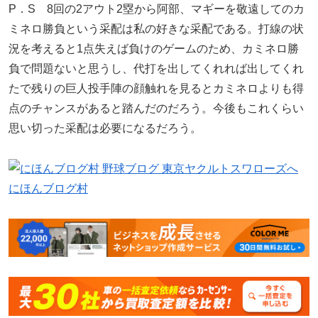
P．S 8回の2アウト2塁から阿部、マギーを敬遠してのカ
ミネロ勝負という采配は私の好きな采配である。打線の状
況を考えると1点失えば負けのゲームのため、カミネロ勝
負で問題ないと思うし、代打を出してくれれば出してくれ
たで残りの巨人投手陣の顔触れを見るとカミネロよりも得
点のチャンスがあると踏んだのだろう。今後もこれくらい
思い切った采配は必要になるだろう。
にほんブログ村