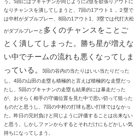
う。5回にはブキャナンが同じように2塁を欲張りアウトに
なりチャンスを潰してしまうと、7回の1アウト１，２塁で
は中村がダブルプレー、8回の1アウト1、3塁では代打大松
多くのチャンスをことご
がダブルプレーと
とく潰してしまった。勝ち星が増えな
い中でチームの流れも悪くなってしま
っている。
3回の谷内の当たりはいい当たりだった
し、4回の山田の走塁も積極的と言えば積極的な走塁だっ
たし、5回のブキャナンの走塁も結果的には暴走だった
が、おそらく相手の守備位置を見た中で思い切って狙った
ものだと思うし、7回の中村の打球も悪い打球ではなかっ
た。昨日の完封負けと同じように評価することは出来ない
と思う。しかしファンからするとそれだけにもどかしい気
持ちになってしまう。