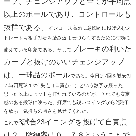
ーブ、チェンジアップと全てが平均点
以上のボールであり、コントロールも
抜群である。
インコース高めに意図的に投げ込むス
トレートも相手打者を踏み込ませづらくするために有効に
ブレーキの利いた
使えている印象である。そして
カーブと抜けのいいチェンジアップ
は、一球品のボール
である。今日は7回を被安打
７与四死球１の1失点（自責点０）という数字が残った。
思った以上にヒットを打たれているのだが、それでも安定
感のある投球に映った。打席でも鋭いスイングから2安打
を放ち、気持ちの強さも見せてくれた。
3試合23イニングを投げて自責点
これで
は２、防御率は０．７８ということで