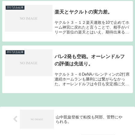
かないのはちょっと辛い。先発の原樹理
は、ストレー...
2017試合結果
楽天とヤクルトの実力差。
ヤクルト３－１２楽天連敗を10で止めてホ
ーム神宮に戻れたと言うことで、相手がパ
リーグ首位の楽天とはいえ、期待出来る部
分もあったのだが、初回から石川が打ち込
まれてしまい惨敗に終わってしまった。こ
れが今の楽天とヤクルトの実力差である。
現実に引き...
2017試合結果
バレ2発も空砲。オーレンドルフ
の評価は先送り。
ヤクルト３－６DeNAバレンティンの2打席
連続ホームランも勝利には繋がらなかっ
た。オーレンドルフは今日も安定感に欠け
る投球となってしまった。前回はランナー
を許しても粘れたのだが、今日は粘り切れ
なかった。オーレンドルフは今のところ評
価が難しい...
山中凱旋登板で粘投も阿部、菅野にや
られる。