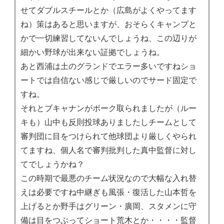
せてダブルスチールとか（広島がよくやってます
ね）策はあると思いますが、おそらくキャンプと
かで一切練習してないんでしょうね、この辺りが
細かい野球が出来ない証拠でしょうね。
あと西浦は土のグランドでエラー多いですねショ
ートでは自信ない感じで厳しいのでサード固定で
すね。
それとブキャナンがボーク取られましたが（ルー
キも）山中も反則投球ありましたしチームとして
審判団に目をつけられて他球団より厳しくやられ
てますね、個人名で審判批判した真中監督に対し
てでしょうかね？
この時期で最悪のチーム状況なので大幅な入れ替
えは必要ですね中継ぎも風張・復活した山本哲を
上げるとか野手はグリーン・廣岡、スタメンに守
備は目をつぶってショート荒木とか・・・・監督