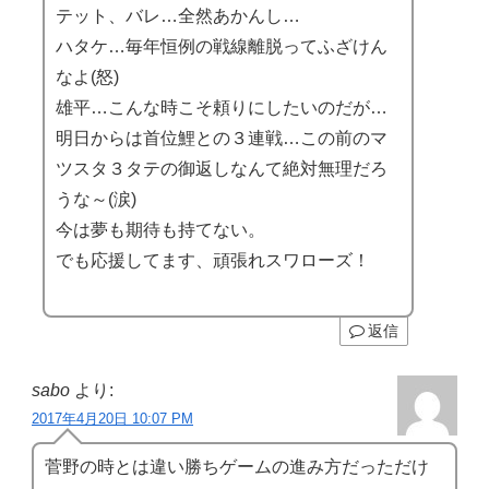
テット、バレ…全然あかんし…
ハタケ…毎年恒例の戦線離脱ってふざけん
なよ(怒)
雄平…こんな時こそ頼りにしたいのだが…
明日からは首位鯉との３連戦…この前のマ
ツスタ３タテの御返しなんて絶対無理だろ
うな～(涙)
今は夢も期待も持てない。
でも応援してます、頑張れスワローズ！
返信
sabo
より:
2017年4月20日 10:07 PM
菅野の時とは違い勝ちゲームの進み方だっただけ