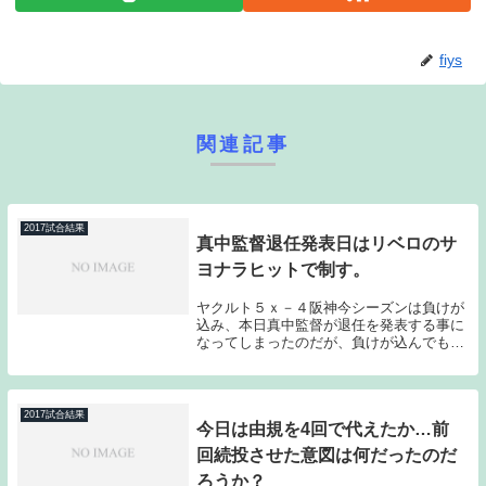
fiys
関連記事
2017試合結果
真中監督退任発表日はリベロのサ
ヨナラヒットで制す。
ヤクルト５ｘ－４阪神今シーズンは負けが
込み、本日真中監督が退任を発表する事に
なってしまったのだが、負けが込んでもチ
ームが空中分解するようなことがなかった
のも真中監督だからこそだったのかもしれ
ない。おそらく選手たちは真中監督が退任
に追い込まれ...
2017試合結果
今日は由規を4回で代えたか…前
回続投させた意図は何だったのだ
ろうか？