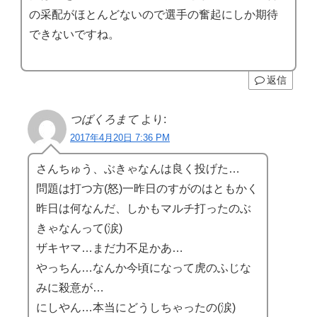
の采配がほとんどないので選手の奮起にしか期待
できないですね。
返信
つばくろまて
より:
2017年4月20日 7:36 PM
さんちゅう、ぶきゃなんは良く投げた…
問題は打つ方(怒)一昨日のすがのはともかく
昨日は何なんだ、しかもマルチ打ったのぶ
きゃなんって(涙)
ザキヤマ…まだ力不足かあ…
やっちん…なんか今頃になって虎のふじな
みに殺意が…
にしやん…本当にどうしちゃったの(涙)