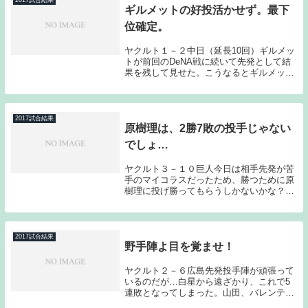
2017試合結果
ギルメットの好投活かせず。最下
位確定。
ヤクルト１－２中日（延長10回）ギルメッ
トが前回のDeNA戦に続いて先発として結
果を残して見せた。こうなるとギルメット
は来シーズンの残留の可能性が高まってき
たかもしれない。しかし打線が中日先発の
伊藤を捉えきれず、延長戦で競り負け、最
下位が確...
2017試合結果
原樹理は、2勝7敗の投手じゃない
でしょ…
ヤクルト３－１０巨人今日は相手先発が苦
手のマイコラスだったため、勝つために原
樹理に投げ勝ってもらうしかないかな？と
感じていたのだが、その原樹理が踏ん張り
切れなかった。タイトルの通りなのだが、
原樹理は2勝7敗の投手ではないと感じる。
今日の投球...
2017試合結果
野手陣よ目を覚ませ！
ヤクルト２－６広島先発投手陣が頑張って
いるのだが…白星から遠ざかり、これで5
連敗となってしまった。山田、バレンティ
ンというスタープレーヤーを擁しながら得