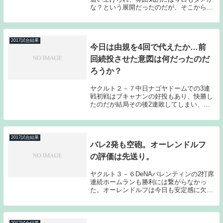
な？という展開だったのだが、そこからリ
リーフ陣がよく踏ん張ってくれた。ホーム
神宮で１つ勝ちを拾ってみせた。先発の星
は、初回、2回と無失点で上手く立ち上が
り、味方打線...
2017試合結果
今日は由規を4回で代えたか…前
回続投させた意図は何だったのだ
ろうか？
ヤクルト２－７中日ナゴヤドームでの3連
戦初戦はブキャナンの好投もあり、快勝し
たのだが結局その後2連敗してしまい、負
け越してしまった。今シーズンよく見られ
る光景ではあるのだが、これで借金は32ま
で膨らんでしまった。今日も試合を見れて
いないので...
2017試合結果
バレ2発も空砲。オーレンドルフ
の評価は先送り。
ヤクルト３－６DeNAバレンティンの2打席
連続ホームランも勝利には繋がらなかっ
た。オーレンドルフは今日も安定感に欠け
る投球となってしまった。前回はランナー
を許しても粘れたのだが、今日は粘り切れ
なかった。オーレンドルフは今のところ評
価が難しい...