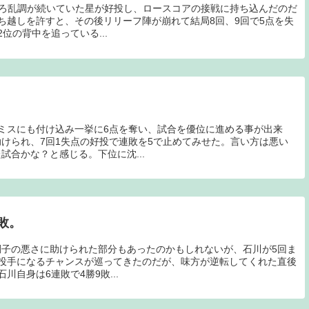
ころ乱調が続いていた星が好投し、ロースコアの接戦に持ち込んだのだ
ち越しを許すと、その後リリーフ陣が崩れて結局8回、9回で5点を失
位の背中を追っている...
ミスにも付け込み一挙に6点を奪い、試合を優位に進める事が出来
けられ、7回1失点の好投で連敗を5で止めてみせた。言い方は悪い
試合かな？と感じる。下位に沈...
敗。
子の悪さに助けられた部分もあったのかもしれないが、石川が5回ま
投手になるチャンスが巡ってきたのだが、味方が逆転してくれた直後
川自身は6連敗で4勝9敗...