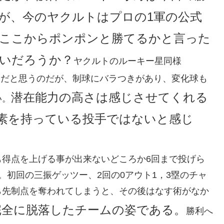
が、今のヤクルトはプロの1軍の公式
ここからポンポンと勝てるかと言った
いだろうか？
ヤクルトのルーキー星同様
武器だと思うのだが、制球にバラつきがあり、変化球も
潜在能力の高さは感じさせてくれる
い。
素を持っている投手ではないと感じ
も得点を上げる事が出来ないどころか6回まで投げら
。初回の三振ゲッツー、2回の0アウト1，3塁のチャ
ら先制点を奪われてしまうと、その後はなす術がなか
完全に脱落したチームの姿である。
勝利へ