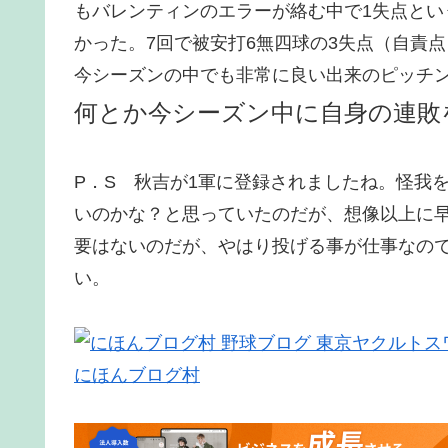
もバレンティンのエラーが絡む中で1失点と
かった。7回で被安打6無四球の3失点（自責
今シーズンの中でも非常に良い出来のピッチ
何とか今シーズン中に自身の連敗
P．S 秋吉が1軍に登録されましたね。怪我
いのかな？と思っていたのだが、想像以上に
要はないのだが、やはり投げる事が仕事なの
い。
にほんブログ村