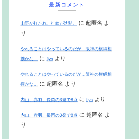
最新コメント
に
超匿名
よ
山野が打たれ、打線が沈黙。
り
やれることはやっているのだが…阪神の横綱相
に
より
撲かな…
fiys
やれることはやっているのだが…阪神の横綱相
に
超匿名
より
撲かな…
に
より
内山、赤羽、長岡の3発で8点
fiys
に
超匿名
よ
内山、赤羽、長岡の3発で8点
り