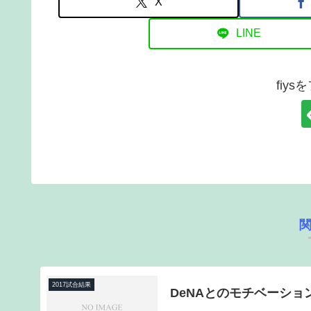
X
LINE
fiy
2017試合結果
DeNAとのモチベーシ