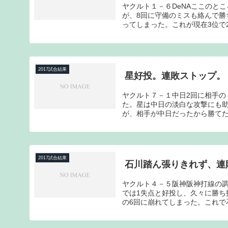
ヤクルト１－６DeNAここのと
が、8回に守備のミスも絡んで勝
ってしまった。これが現在3位で2
2017試合結果
星好投。連敗ストップ。
ヤクルト７－１中日2回に相手の
た。星は中日の淡白な攻撃にも助
が、相手が中日だったから勝てた
2017試合結果
石川踏ん張りきれず、連
ヤクルト４－５阪神阪神打線の調
では1失点と好投し、久々に勝ち
の6回に崩れてしまった。これで石