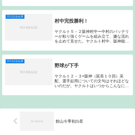
ければならないことを実感したゲームだっ
た。先発はロマンと川上。ヤクルトのスタ
メンは、2番サード三輪、6番セカンド田中
浩、7番セ...
2012試合結果
村中完投勝利！
ヤクルト５－２阪神村中ー中村のバッテリ
ーが粘り強くゲームを組み立て、嫌な流れ
を止めて見せた。ヤクルト村中、阪神能見
のサウスポー同士の先発となったこの試
合。ヤクルトのスタメンは、５番ライト宮
出、７番レフトは昇格後即スタメンとなっ
た野口、８番キ...
2012試合結果
野球が下手
ヤクルト２－３×阪神（延長１０回）采
配、選手起用についての文句はそれほどな
いのだが、ヤクルトはいつからこんなに野
球が下手になってしまったのだろう？今日
は、テレビ観戦できたのだが、正直ひどい
ゲームだった。先日のDeNA戦以上に絶対
に勝っていな...
館山今季初白星