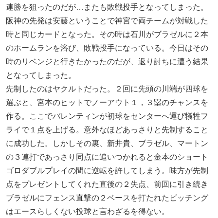
連勝を狙ったのだが…またも敗戦投手となってしまった。
阪神の先発は安藤ということで神宮で両チームが対戦した
時と同じカードとなった。その時は石川がブラゼルに２本
のホームランを浴び、敗戦投手になっている。今日はその
時のリベンジと行きたかったのだが、返り討ちに遭う結果
となってしまった。
先制したのはヤクルトだった。２回に先頭の川端が四球を
選ぶと、宮本のヒットでノーアウト１，３塁のチャンスを
作る。ここでバレンティンが初球をセンターへ運び犠牲フ
ライで１点を上げる。意外なほどあっさりと先制すること
に成功した。しかしその裏、新井貴、ブラゼル、マートン
の３連打であっさり同点に追いつかれると金本のショート
ゴロダブルプレイの間に逆転を許してしまう。味方が先制
点をプレゼントしてくれた直後の２失点、前回に引き続き
ブラゼルにフェンス直撃の２ベースを打たれたピッチング
はエースらしくない投球と言わざるを得ない。