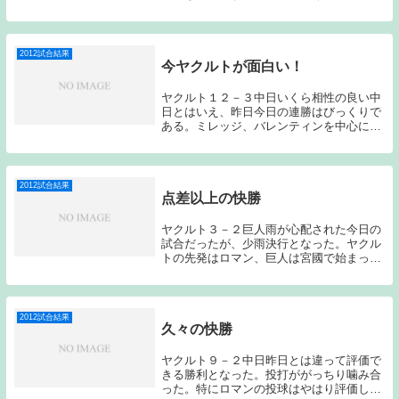
した。切り替えるしかありません。先発は
ヤクルト赤川、阪神スタンリッジ。スタメ
ンは、怪我の比屋根の代役で1番雄平、7番
森岡、8番...
2012試合結果
今ヤクルトが面白い！
ヤクルト１２－３中日いくら相性の良い中
日とはいえ、昨日今日の連勝はびっくりで
ある。ミレッジ、バレンティンを中心に打
線が繋がる繋がる。交流戦時の不調を思い
出すと、今現在の状態が本当に信じられな
い。ほんの１ヶ月程前には、点が入る雰囲
気すらなかっ...
2012試合結果
点差以上の快勝
ヤクルト３－２巨人雨が心配された今日の
試合だったが、少雨決行となった。ヤクル
トの先発はロマン、巨人は宮國で始まっ
た。ロマンは、初回を三者凡退、２回も長
野の内野安打１本のみで危なげない立ち上
がりを見せる。すると今までロマンを全く
援護できなかっ...
2012試合結果
久々の快勝
ヤクルト９－２中日昨日とは違って評価で
きる勝利となった。投打ががっちり噛み合
った。特にロマンの投球はやはり評価しな