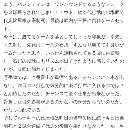
まう。バレンティンは、ワンバウンドするようなフォーク
を３球振らされてしまい１アウト。続く代打武内の場面で
代走比屋根が牽制死。最後は武内が三振に倒れゲームセッ
ト。
今日は、勝てるゲームを落としてしまった印象だ。幸先よ
く先制し、先発はエースの石川。すんなり勝てても良いゲ
ームだったと思う。いったん逆転されても５回に再逆転
し、石川の投球にもリズムが出てきたように感じていたの
だが、６回に崩れてしまった。
野手陣では、４番畠山が重症である。チャンスに１本が出
ない。昨日の２打点で気分的に楽に打席に入れるのでは？
と期待したのだが、チャンスで全く仕事が出来なかった。
骨折した目の影響があるのかないのか分からないのだが、
かなり心配である。
そしてルーキーの比屋根は昨日の盗塁失敗に続き今日は牽
制死と２試合連続で代走の役目を果たせなかった。ルーキ