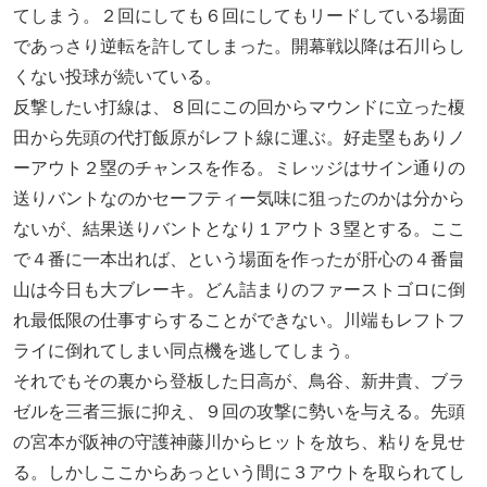
てしまう。２回にしても６回にしてもリードしている場面
であっさり逆転を許してしまった。開幕戦以降は石川らし
くない投球が続いている。
反撃したい打線は、８回にこの回からマウンドに立った榎
田から先頭の代打飯原がレフト線に運ぶ。好走塁もありノ
ーアウト２塁のチャンスを作る。ミレッジはサイン通りの
送りバントなのかセーフティー気味に狙ったのかは分から
ないが、結果送りバントとなり１アウト３塁とする。ここ
で４番に一本出れば、という場面を作ったが肝心の４番畠
山は今日も大ブレーキ。どん詰まりのファーストゴロに倒
れ最低限の仕事すらすることができない。川端もレフトフ
ライに倒れてしまい同点機を逃してしまう。
それでもその裏から登板した日高が、鳥谷、新井貴、ブラ
ゼルを三者三振に抑え、９回の攻撃に勢いを与える。先頭
の宮本が阪神の守護神藤川からヒットを放ち、粘りを見せ
る。しかしここからあっという間に３アウトを取られてし