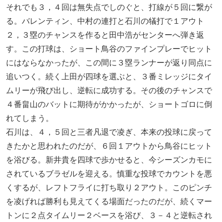
それでも３，４回は無失点でしのぐと、打線が５回に繋が
る。バレンティン、中村の連打と石川の犠打で１アウト
２，３塁のチャンスを作ると田中浩がセンターへ弾き返
す。この打球は、ショート鳥谷のファインプレーでヒット
にはならなかったが、この間に３塁ランナーが返り同点に
追いつく。続く上田が四球を選ぶと、３番ミレッジにタイ
ムリーが飛び出し、逆転に成功する。その後のチャンスで
４番畠山のバットに期待がかかったが、ショートゴロに倒
れてしまう。
石川は、４，５回と三者凡退で凌ぎ、本来の投球に戻って
きたかと思われたのだが、６回１アウトから鳥谷にヒット
を浴びる。新井貴を四球で歩かせると、今シーズンカモに
されているブラゼルを迎える。慎重な投球でカウントを悪
くするが、レフトフライに打ち取り２アウト。このピンチ
を凌げれば勝利も見えてくる場面だったのだが、続くマー
トンに２点タイムリー２ベースを浴び、３－４と逆転され