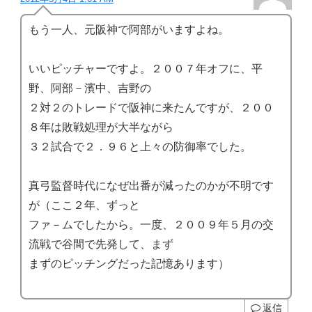
もう一人、元阪神で阿部がいますよね。
いいピッチャーですよ。２００７年オフに、平
野、阿部－濱中、吉野の
２対２のトレードで阪神に来たんですが、２００
８年は敗戦処理が大半ながら
３２試合で２．９６と上々の防御率でした。
真弓監督時代になぜ出番が減ったのかが不明です
が（ここ２年、ずっと
ファ－ムでしたから。一度、２００９年５月の交
流戦で谷間で先発して、まず
まずのピッチングだった記憶あります）
返信