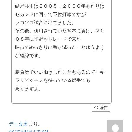
結局藤本は２００５，２００６年あたりは
セカンドに回って下位打線ですが
ソコソコ試合に出てました。
その後、併用されていた関本に負け、２０
０８年に平野がトレードで来た
時点でめっきり出番が減った、とゆうよう
な経緯です。
勝負所でいい働きしたこともあるので、キ
ラリ光るモノを持っている選手でも
ありますよ。
返信
デ－タ王
より:
2012年5月4日 1:01 AM