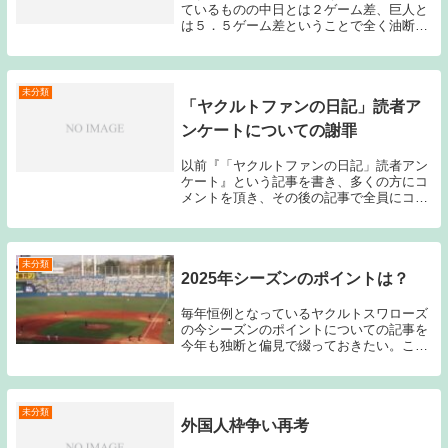
ているものの中日とは２ゲーム差、巨人と
は５．５ゲーム差ということで全く油断は
できない。残り２１試合の地点でブログを
書いてから、中日にも巨人にも０．５ゲー
ム差づつ詰められている。そして現在の投
手陣を見ると...
未分類
「ヤクルトファンの日記」読者ア
ンケートについての謝罪
以前『「ヤクルトファンの日記」読者アン
ケート』という記事を書き、多くの方にコ
メントを頂き、その後の記事で全員にコメ
ント返しを行っていたつもりでいたのです
が、毎度コメントを頂いていたｋさんにコ
メント返しをしていないことに気付きまし
た。大変申し...
未分類
2025年シーズンのポイントは？
毎年恒例となっているヤクルトスワローズ
の今シーズンのポイントについての記事を
今年も独断と偏見で綴っておきたい。ここ
2シーズン5位と低迷しているヤクルトだ
が、スーパースター村上が2025年シーズン
オフにメジャー挑戦を表明しているため、
村上が在...
未分類
外国人枠争い再考