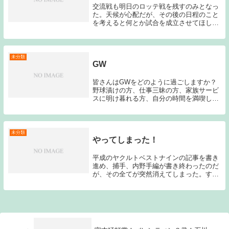
交流戦も明日のロッテ戦を残すのみとなっ
た。天候が心配だが、その後の日程のこと
を考えると何とか試合を成立させてほし
い。まあ天気にだけは勝てないのだが…さ
て今日は、外国人枠争いについて再度考え
てみたい。キャンプの時から激しい外国人
枠争いが行われ...
未分類
GW
皆さんはGWをどのように過ごしますか？
野球漬けの方、仕事三昧の方、家族サービ
スに明け暮れる方、自分の時間を満喫して
いる方などおられると思います。私は、仕
事と家事と育児に追われる事となります。
シーズン前にも書いたのですが、今シーズ
ンは全試合更...
未分類
やってしまった！
平成のヤクルトベストナインの記事を書き
進め、捕手、内野手編が書き終わったのだ
が、その全てが突然消えてしまった。すぐ
に書きなおす気にはなれないので少々お時
間を下さい。こういう時って切ないですよ
ね…。にほんブログ村parts(861955,"F...