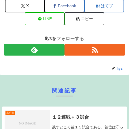
X
Facebook
はてブ
LINE
コピー
fiysをフォローする
fiys
関連記事
未分類
１２連戦＋３試合
残すところ後１５試合である。首位は守っ