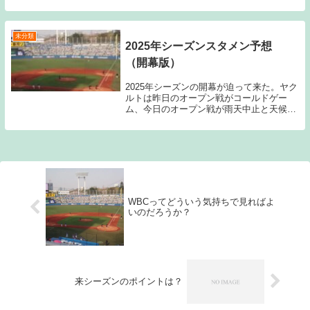
ったため、開幕直前のこのタイミングでは
あるのだが、書いてみたい。しかしみなさ
んご存知の通り「新型コロナウイルス」の
影響で日本国...
未分類
2025年シーズンスタメン予想
（開幕版）
2025年シーズンの開幕が迫って来た。ヤク
ルトは昨日のオープン戦がコールドゲー
ム、今日のオープン戦が雨天中止と天候に
恵まれない部分が目立っている。開幕に向
けてという部分を考えると少しマイナスに
作用する部分もあるかもしれない。それで
も開幕は待...
WBCってどういう気持ちで見ればよ
いのだろうか？
来シーズンのポイントは？