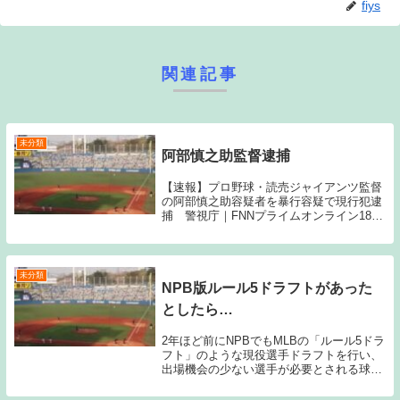
fiys
関連記事
未分類
阿部慎之助監督逮捕
【速報】プロ野球・読売ジャイアンツ監督
の阿部慎之助容疑者を暴行容疑で現行犯逮
捕 警視庁｜FNNプライムオンライン18歳
の娘を暴行し、児童相談所が通報し逮捕と
のことである。阿部容疑者は容疑を認めて
いるとのことである。ちょっと信じられな
いニュー...
未分類
NPB版ルール5ドラフトがあった
としたら…
2年ほど前にNPBでもMLBの「ルール5ドラ
フト」のような現役選手ドラフトを行い、
出場機会の少ない選手が必要とされる球団
に移籍することにより、選手の出場機会を
確保するとともに各球団の戦力アップにつ