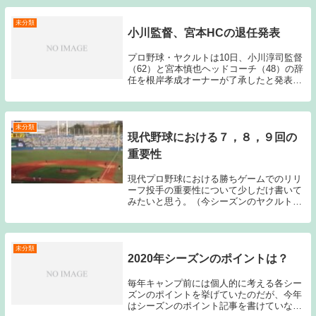
なげる取り組みの実現に向けて具体的に動
きが出...
未分類
小川監督、宮本HCの退任発表
プロ野球・ヤクルトは10日、小川淳司監督
（62）と宮本慎也ヘッドコーチ（48）の辞
任を根岸孝成オーナーが了承したと発表し
た。小川監督と宮本ヘッドコーチはチーム
が最下位に低迷していることを受け、球団
に辞意を伝えていた。（毎日新聞引用）過
去記事...
未分類
現代野球における７，８，９回の
重要性
現代プロ野球における勝ちゲームでのリリ
ーフ投手の重要性について少しだけ書いて
みたいと思う。（今シーズンのヤクルトは
この終盤の３イニングに非常に苦労してい
る。）現代プロ野球においてこの７，８，
９回に投げる投手の重要性は非常に高いも
のになってい...
未分類
2020年シーズンのポイントは？
毎年キャンプ前には個人的に考える各シー
ズンのポイントを挙げていたのだが、今年
はシーズンのポイント記事を書けていなか