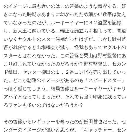
のイメージに最も近いのはこの笘篠のような気がする。好
きになった時期があまりに幼かったため細かい数字は覚え
ていなかったのだが、ルーキーイヤーに３２盗塁を記録
し、新人王に輝いている。端正な顔立ちも相まって、間違
いなくヤクルトのスター候補だったはずだ。しかし野村監
督が就任すると出場機会が減り、怪我もあってヤクルトの
スターとはなれなかった。この笘篠と栗山は野村監督にあ
まり好まれていなかったのだろうか？野村監督は、セカン
ド飯田、センター柳田の１，２番コンビを売り出していっ
た。どこか悲運のイメージがあるのも「スピードスター」
っぽく感じてしまう。結局笘篠はルーキーイヤーがキャリ
アハイとなってしまったが、それでも強く印象に残ってい
るファンも多いのではないだろうか？
その笘篠からレギュラーを奪ったのが飯田哲也だった。セ
ンターのイメージが強いと思うが、「キャッチャー、セン