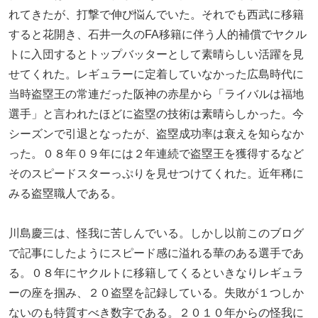
れてきたが、打撃で伸び悩んでいた。それでも西武に移籍
すると花開き、石井一久のFA移籍に伴う人的補償でヤクル
トに入団するとトップバッターとして素晴らしい活躍を見
せてくれた。レギュラーに定着していなかった広島時代に
当時盗塁王の常連だった阪神の赤星から「ライバルは福地
選手」と言われたほどに盗塁の技術は素晴らしかった。今
シーズンで引退となったが、盗塁成功率は衰えを知らなか
った。０８年０９年には２年連続で盗塁王を獲得するなど
そのスピードスターっぷりを見せつけてくれた。近年稀に
みる盗塁職人である。
川島慶三は、怪我に苦しんでいる。しかし以前このブログ
で記事にしたようにスピード感に溢れる華のある選手であ
る。０８年にヤクルトに移籍してくるといきなりレギュラ
ーの座を掴み、２０盗塁を記録している。失敗が１つしか
ないのも特質すべき数字である。２０１０年からの怪我に