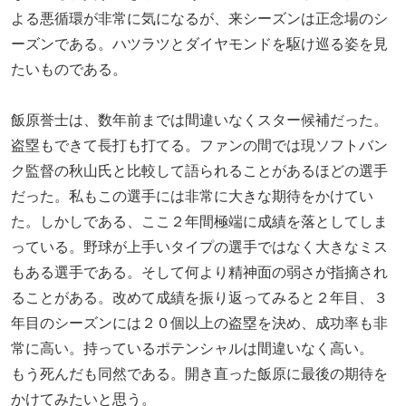
よる悪循環が非常に気になるが、来シーズンは正念場のシ
ーズンである。ハツラツとダイヤモンドを駆け巡る姿を見
たいものである。
飯原誉士は、数年前までは間違いなくスター候補だった。
盗塁もできて長打も打てる。ファンの間では現ソフトバン
ク監督の秋山氏と比較して語られることがあるほどの選手
だった。私もこの選手には非常に大きな期待をかけてい
た。しかしである、ここ２年間極端に成績を落としてしま
っている。野球が上手いタイプの選手ではなく大きなミス
もある選手である。そして何より精神面の弱さが指摘され
ることがある。改めて成績を振り返ってみると２年目、３
年目のシーズンには２０個以上の盗塁を決め、成功率も非
常に高い。持っているポテンシャルは間違いなく高い。
もう死んだも同然である。開き直った飯原に最後の期待を
かけてみたいと思う。