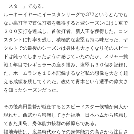
ースター」である。
ルーキーイヤーにイースタンリーグで.372というとんでも
ない高打率で首位打者を獲得すると翌シーズンには１軍で
２００安打を達成し、首位打者、新人王を獲得した。コン
スタントに打率を残し、積極的な盗塁も持ち味だった。ヤ
クルトでの最後のシーズンは身体も大きくなりそのスピー
ドは鈍ってしまったように感じていたのだが、メジャー挑
戦１年目でレギュラーの座を掴み、盗塁も３０個を記録し
た。ホームランも１０本記録するなど私の想像を大きく超
える成績を残してくれた。改めて青木という選手の偉大さ
を知ったシーズンだった。
その後高田監督が就任するとスピードスター候補が何人か
現れた。西武から移籍してきた福地、日本ハムから移籍し
てきた川島、身体能力抜群の飯原らである。
福地寿樹は、広島時代からその身体能力の高さから注目さ