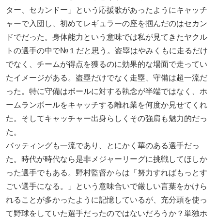
ター、セカンドー」という応援歌があったようにキャッチ
ャーで入団し、初めてレギュラーの座を掴んだのはセカン
ドでだった。身体能力という意味では私が見てきたヤクル
トの選手の中で№１だと思う。盗塁はやみくもに走るだけ
でなく、チームが得点を獲るのに効果的な場面で走ってい
たイメージがある。盗塁だけでなく走塁、守備は超一流だ
った。特に守備はボールに対する執念が半端ではなく、ホ
ームランボールをキャッチする離れ業を何度か見せてくれ
た。そしてキャッチャー出身らしくその強肩も魅力的だっ
た。
バッティングも一流であり、とにかく華のある選手だっ
た。時代が時代なら是非メジャーリーグに挑戦してほしか
った選手でもある。野村監督からは「努力すればもっとす
ごい選手になる。」という意味合いで厳しい言葉をかけら
れることが多かったように記憶しているが、充分頭を使っ
て野球をしていた選手だったのではないだろうか？単独ホ