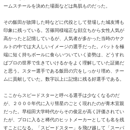
ームスチールを決めた場面などは鳥肌ものだった。
その飯田が故障した時などに代役として登場した城友博も
印象に残っている。笘篠同様端正な顔立ちから女性人気が
高かったと記憶しているが、人気者が多かった当時のヤク
ルトの中では大人しいイメージの選手だった。バットを極
端に短く持ちボールに食らいついていく姿勢は、どうすれ
ばプロの世界で生きていけるかをよく理解していた証拠だ
と思う。スター選手である飯田の穴をしっかり埋め、チー
ムに貢献していた。数字以上に記憶に残る好選手である。
ここからスピードスターと呼べる選手は少なくなるのだ
が、２０００年代に入り彗星のごとく現れたのが青木宜親
だった。早稲田大学時代からその俊足が高く評価されてい
たが、プロに入ると稀代のヒットメーカーとしても名を残
すことになる。「スピードスター」を飛び越して「スーパ