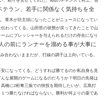
い、粘りを見せてくれた。9回のチャンスで村上、奥
ベテラン、若手に関係なく気持ちを全
。
青木が坊主頭になったことがニュースになってい
は伝わってくる。山田哲の状態が戻ってきたことで山
チームにプレッシャーを与えられるだけの存在になり
人の前にランナーを溜める事が大事に
噛み合わないままだが、打線の調子は上向いている。
不安になってくる。どうすれば勝てるのか私自身も見
どんな展開のゲームになるのだろうか？明日の先発は
。高橋に2桁奪三振での快投を期待したいが、広島打
く１つ勝たなければならない。勝利が何よりの薬であ