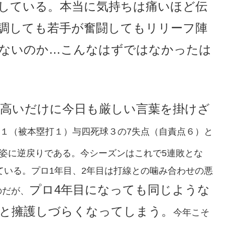
している。本当に気持ちは痛いほど伝
調しても若手が奮闘してもリリーフ陣
ないのか…こんなはずではなかったは
が高いだけに今日も厳しい言葉を掛けざ
１１（被本塁打１）与四死球３の7失点（自責点６）と
姿に逆戻りである。今シーズンはこれで5連敗とな
ている。プロ1年目、2年目は打線との噛み合わせの悪
プロ4年目になっても同じような
のだが、
と擁護しづらくなってしまう。
今年こそ