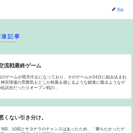
fiys
関連記事
交流戦最終ゲーム
日のゲームが雨天中止になっており、そのゲームが24日に組み込まれ
も神宮球場の雰囲気もどこか秋風を感じるような錯覚に陥るようなゲ
化試合だったりオープン戦の...
悪くない引き分け。
）9回、10回とサヨナラのチャンスはあったため、「勝ちたかったゲ