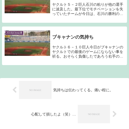
ヤクルト５－２巨人石川の粘りが他の選手
に波及した。最下位でモチベーションを失
っていたチームが今日は、石川の勝利のた
めにまとまった。石川の粘りのピッチング
にリリーフ陣もマスクを被った松本直も野
手陣も応えてみせた。最近のヤクルトらし
からぬ勝ちゲ...
2019試合結果
ブキャナンの気持ち
ヤクルト６－１０巨人今日がブキャナンの
ヤクルトでの最後のゲームにならない事を
祈る。おそらく負傷したであろう右手の状
態が気になるところである。3回3失点で打
席で負傷し、降板という事実は褒められる
ものではないが、何とかしようと全力でプ
レーし、チ...
気持ちは伝わってくる。痛い程に。
心配して損したよ（笑）…