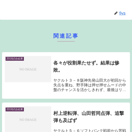
fiys
関連記事
2019試合結果
各々が役割果たせず。結果は惨
敗。
ヤクルト３－８阪神先発山田大が初回から
失点を重ね、野手陣は押せ押せムードの中
盤のチャンスを活かしきれず、最後はリリ
ーフ陣がダメを押されるという展開でスコ
ア的にも惨敗となってしまった。約2週間
ぶりの登板となった山田大は、初回にダブ
ルプレーで2...
2019試合結果
村上逆転弾、山田哲同点弾、追撃
弾も及ばず
ヤクルト５－６ソフトバンク戦前から苦戦