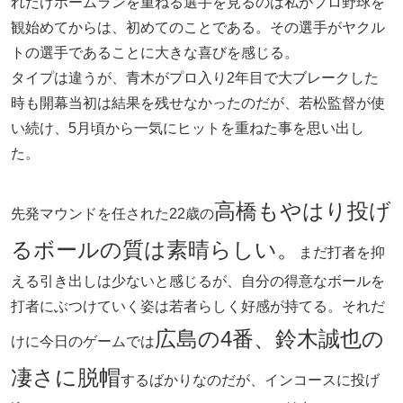
れだけホームランを重ねる選手を見るのは私がプロ野球を
観始めてからは、初めてのことである。その選手がヤクル
トの選手であることに大きな喜びを感じる。
タイプは違うが、青木がプロ入り2年目で大ブレークした
時も開幕当初は結果を残せなかったのだが、若松監督が使
い続け、5月頃から一気にヒットを重ねた事を思い出し
た。
高橋もやはり投げ
先発マウンドを任された22歳の
るボールの質は素晴らしい。
まだ打者を抑
える引き出しは少ないと感じるが、自分の得意なボールを
打者にぶつけていく姿は若者らしく好感が持てる。それだ
広島の4番、鈴木誠也の
けに今日のゲームでは
凄さに脱帽
するばかりなのだが、インコースに投げ