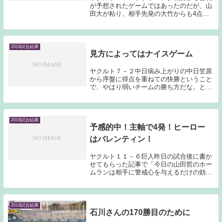
が予想されたゲームではあったのだが、山
田大が粘り、相手先発の大竹からも4点を
奪っただけに終わってみれば勝ちたいゲー
ムだったと感じるゲームとなった。やはり
ソフトバンクの状態はそれ程良くないと感
じたのだが、...
2019試合結果
見方によってはナイスゲーム
ヤクルト７－２中日病み上がりの中日笠原
から序盤に得点を重ねての快勝ということ
で、やはり弱いチームの勝ち方だな。とい
う見方もできるのだが、高橋が150キロ超
のストレートで押しまくり、村上、廣岡、
奥村といった若手も結果を残し、青木、山
田哲、中村...
2019試合結果
予感的中！主軸で4発！ヒーロー
はバレンティン！
ヤクルト１１－６巨人昨日の試合後に書か
せてもらった記事で「今日の山田哲のホー
ムランは相手に警戒心を与えるだけの効果
はあったはずである。私は占い師でも予言
者でもないのだが、明日、明後日は山田
哲、バレンティンがチームを救うような主
軸らしいバッテ...
2019試合結果
石川さんの170勝目のために