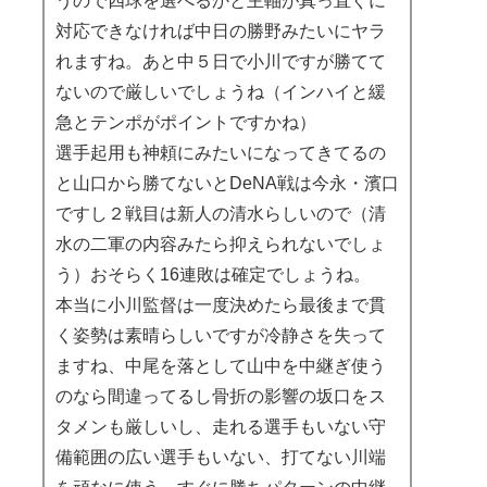
うので四球を選べるかと主軸が真っ直ぐに
対応できなければ中日の勝野みたいにヤラ
れますね。あと中５日で小川ですが勝てて
ないので厳しいでしょうね（インハイと緩
急とテンポがポイントですかね）
選手起用も神頼にみたいになってきてるの
と山口から勝てないとDeNA戦は今永・濱口
ですし２戦目は新人の清水らしいので（清
水の二軍の内容みたら抑えられないでしょ
う）おそらく16連敗は確定でしょうね。
本当に小川監督は一度決めたら最後まで貫
く姿勢は素晴らしいですが冷静さを失って
ますね、中尾を落として山中を中継ぎ使う
のなら間違ってるし骨折の影響の坂口をス
タメンも厳しいし、走れる選手もいない守
備範囲の広い選手もいない、打てない川端