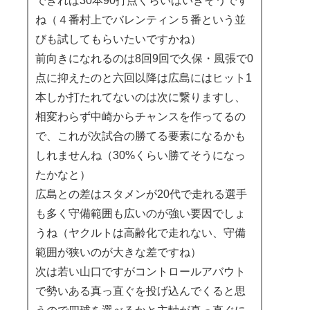
できれば30本90打点くらいはいきそうです
ね（４番村上でバレンティン５番という並
びも試してもらいたいですかね）
前向きになれるのは8回9回で久保・風張で0
点に抑えたのと六回以降は広島にはヒット1
本しか打たれてないのは次に繋りますし、
相変わらず中崎からチャンスを作ってるの
で、これが次試合の勝てる要素になるかも
しれませんね（30%くらい勝てそうになっ
たかなと）
広島との差はスタメンが20代で走れる選手
も多く守備範囲も広いのが強い要因でしょ
うね（ヤクルトは高齢化で走れない、守備
範囲が狭いのが大きな差ですね）
次は若い山口ですがコントロールアバウト
で勢いある真っ直ぐを投げ込んでくると思