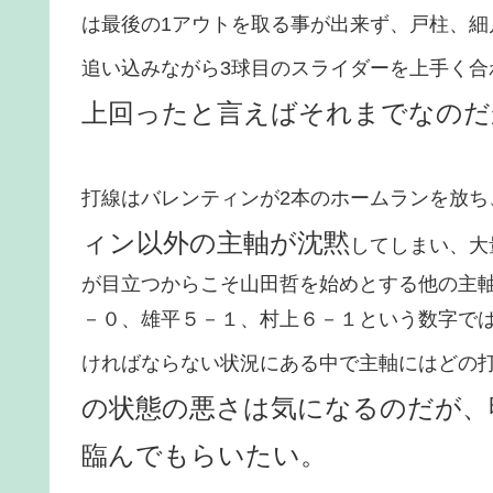
は最後の1アウトを取る事が出来ず、戸柱、
追い込みながら3球目のスライダーを上手く合
上回ったと言えばそれまでなのだ
打線はバレンティンが2本のホームランを放ち
ィン以外の主軸が沈黙
してしまい、大
が目立つからこそ山田哲を始めとする他の主
－０、雄平５－１、村上６－１という数字で
ければならない状況にある中で主軸にはどの
の状態の悪さは気になるのだが、
臨んでもらいたい。