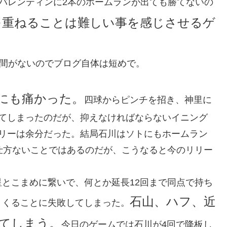
バレンティンに2本のホームランが出ても勝てないの
を重ねることは難しい事を感じさせるゲ
時間がないのでブログ自体は短めで。
りにも痛かった。
四球からピンチを招き、神里に
びてしまったのだが、抑えなければならないイニング
ムリーは余分だった。結局石川はソトにもホームラン
仕方ないことではあるのだが、こうなると今のリリー
とこまめに繋いで、何とか延長12回まで同点で持ち
石山、ハフ、近
くくることに失敗してしまった。
てしまう。
今日のゲームでは石川が4回で降板し