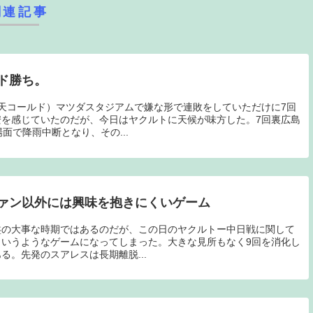
関連記事
ド勝ち。
天コールド）マツダスタジアムで嫌な形で連敗をしていただけに7回
を感じていたのだが、今日はヤクルトに天候が味方した。7回裏広島
面で降雨中断となり、その...
ァン以外には興味を抱きにくいゲーム
盤の大事な時期ではあるのだが、この日のヤクルトー中日戦に関して
いうようなゲームになってしまった。大きな見所もなく9回を消化し
る。先発のスアレスは長期離脱...