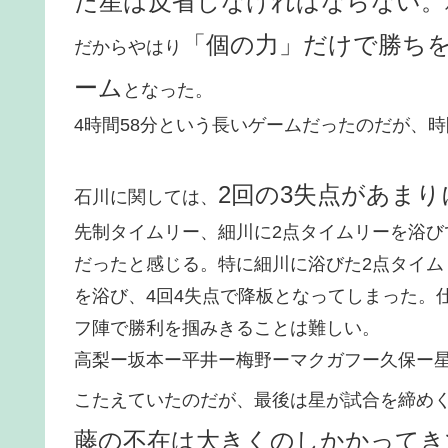
た星は反省しなければならない。
「個の力」だけで勝ち
だからやはり
ーム
となった。
4時間58分という長いゲームだったのだが、
2回の3失点があま
石川に関しては、
先制タイムリー、細川に2点タイムリーを浴
だったと感じる。特に細川に浴びた2点タイ
を浴び、4回4失点で降板となってしまった。
フ陣で勝利を掴みきることは難しい。
高梨ー坂本ー平井ー梅野ーマクガフー久保ー星
こたえていたのだが、最後は星が試合を締め
藤の不在は大きくのしかかってき