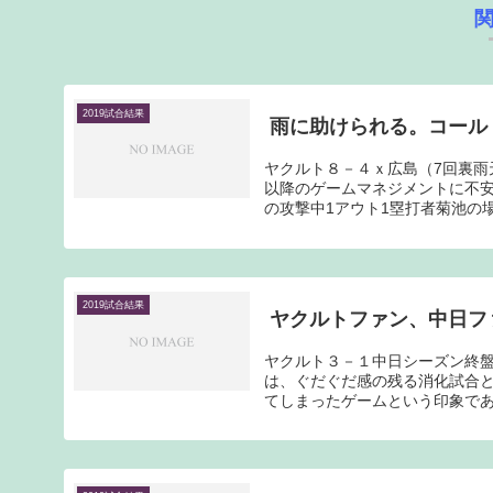
2019試合結果
雨に助けられる。コール
ヤクルト８－４ｘ広島（7回裏雨
以降のゲームマネジメントに不安
の攻撃中1アウト1塁打者菊池の場
2019試合結果
ヤクルトファン、中日フ
ヤクルト３－１中日シーズン終
は、ぐだぐだ感の残る消化試合と
てしまったゲームという印象であ