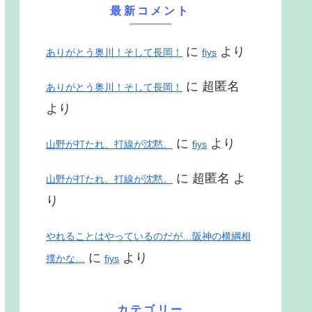
最新コメント
に
より
ありがとう奥川！そして長岡！
fiys
に
超匿名
ありがとう奥川！そして長岡！
より
に
より
山野が打たれ、打線が沈黙。
fiys
に
超匿名
よ
山野が打たれ、打線が沈黙。
り
やれることはやっているのだが…阪神の横綱相
に
より
撲かな…
fiys
カテゴリー