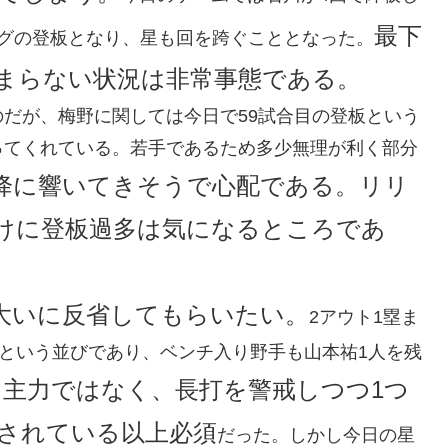
最下
グの登板となり、星も回を跨ぐこととなった。
まらない状況は非常事態である。
だが、梅野に関しては今日で59試合目の登板という
ってくれている。若手であるため多少無理が利く部分
降に響いてきそうで心配である。リリ
けに登板過多は気になるところであ
大いに反省してもらいたい。
2アウト1塁ま
藤という並びであり、ベンチ入り野手も山本祐1人を残
主力ではなく、長打を警戒しつつ1つ
されている以上必須
だった。しかし今日の星