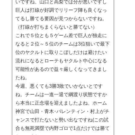
いですね、山口と高梨では分が悪いですし
巨人は打線が好調でリリーフ陣も良くなっ
てるし勝てる要因が見つからないですね。
（打線が打ちまくらないと勝てない）
これで５位とも５ゲーム差で巨人が独走に
なると２位～５位のチームは3位狙いで最下
位のヤクルトに取りこぼしだけは避けたい
流れになるとローテもヤクルト中心になる
可能性があるので益々厳しくなってきまし
たね。
今週、悪くても3勝3敗でいかないとです
ね。チームは一進一退で綱渡り状態ですか
ら本当に正念場を迎えましたよね、ホーム
神宮で山田・青木･バレンティン・村上がチ
ャンスで打たないと勢い出なですね(この試
合も無死満塁で内野ゴロで1点だけでは勝て