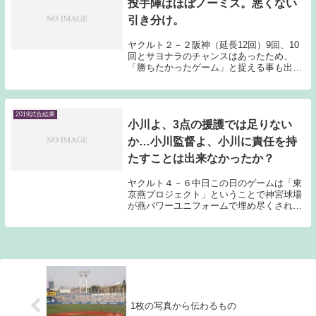
投手陣はほぼノーミス。悪くない
引き分け。
ヤクルト２－２阪神（延長12回）9回、10
回とサヨナラのチャンスはあったため、
「勝ちたかったゲーム」と捉える事も出来
るが、開幕シリーズ同様、試合展開的には
阪神ペースで進んでいたゲームだったため
8回に追いついての引き分けという結果は
悪くないと...
2019試合結果
小川よ、3点の援護では足りない
か…小川監督よ、小川に責任を持
たすことは出来なかったか？
ヤクルト４－６中日この日のゲームは「東
京燕プロジェクト」ということで神宮球場
が燕パワーユニフォームで埋め尽くされて
いた。「さあミドれ。二度あることは三度
る（ミドル）」というタイトルも付いてお
り、中日ファンとしては嫌な記憶を思い起
こさせるよう...
1枚の写真から伝わるもの