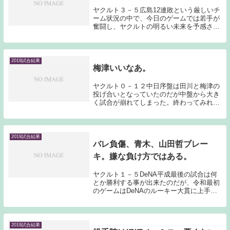
ヤクルト３－５広島12連敗という厳しいチ
ーム状況の中で、今日のゲームでは若手が
奮闘し、ヤクルトの明るい未来を予感させ
てくれた。しかし現実を見れば13連敗であ
る。地力、勢いともに広島がヤクルトを上
回ったと言って良いだろう。ここまで連敗
が続いて...
2019試合結果
梅津いいなあ。
ヤクルト０－１２中日序盤は田川と梅津の
投げ合いとなっていたのだが中盤から大き
く試合が崩れてしまった。終わってみれば
０－１２ということでヤクルトにとっては
大敗となってしまった。それにしても梅津
は中々良い投手である。昨年のドラフトの
時点で「積ん...
2019試合結果
バレ負傷、青木、山田哲ブレー
キ。嫌な負け方ではある。
ヤクルト１－５DeNA平成最後の試合は何
とか勝利する事が出来たのだが、令和最初
のゲームはDeNAのルーキー大貫に上手く
抑え込まれてしまった。バレンティンが上
半身のコンディション不良で2回で交代し
たり、青木、山田哲がブレーキとなったり
で何とな...
2019試合結果