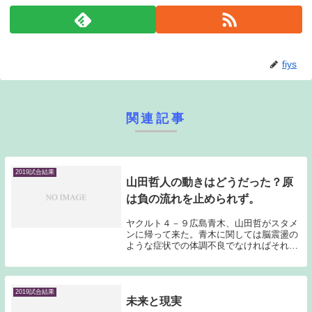
fiys
関連記事
2019試合結果
山田哲人の動きはどうだった？原
は負の流れを止められず。
ヤクルト４－９広島青木、山田哲がスタメ
ンに帰って来た。青木に関しては脳震盪の
ような症状での体調不良でなければそれほ
ど心配していなかったのだが、山田哲に関
しては今日の時点でもまだ心配である。週
末に巨人相手に連勝していたこともあり、
無理はしなく...
2019試合結果
未来と現実