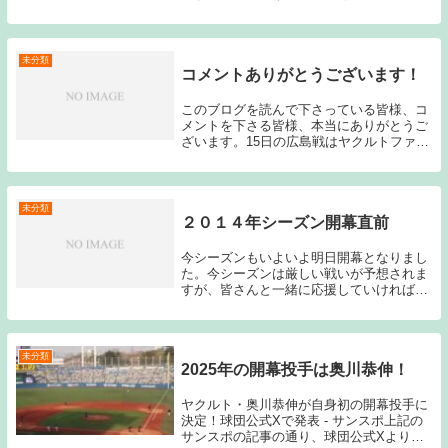
しだけ触れておきたいと思います。私が今
シーズン最初に「ボールが飛ばないので
は？」ということをはっきり記したのは4
月10日の東京...
未分類
コメントありがとうございます！
このブログを読んで下さっている皆様、コ
メントを下さる皆様、本当にありがとうご
ざいます。15日の広島戦はヤクルトファン
にとっては堪えるゲームだったと思うので
すが、そんなゲームの後にも励みになるよ
うなコメントを頂く事が出来ました。感謝
の気持ちで...
未分類
２０１４年シーズン開幕直前
今シーズンもいよいよ明日開幕となりまし
た。今シーズンは厳しい戦いが予想されま
すが、皆さんと一緒に応援していければと
思います。昨年はプライベートでも子ども
が出来たりということがあり、昨シーズン
までのように更新できるかは分かりません
が、ブログを...
未分類
2025年の開幕投手は奥川恭伸！
ヤクルト・奥川恭伸が自身初の開幕投手に
決定！球団公式Xで発表 - サンスポ上記の
サンスポの記事の通り、球団公式Xより、