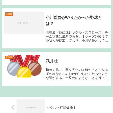
2025年の開幕投手が奥川恭伸で決定したこ
とが発表された。私自身は、開幕投手に奥
川が指名されることなど全く想定していな
かっ...
未分類
小川監督がやりたかった野球と
は？
現在最下位に沈むヤクルトスワローズ。チ
ーム状態は最悪である。３シーズン続けて
怪我人が続出しており、小川監督としても
非常に厳しい状況が続いている。このブロ
グを読んでくれている人なら分かると思う
のだが、私は小川監督の采配は正直好きで
ある。高田監...
未分類
武井壮
初めて武井壮氏を見たのは確か「とんねる
ずのみなさんのおかげでした」だったよう
な気がする。一発芸のようなことを行って
おり、「何だこの人は？」と思ったことを
記憶している。その後「百獣の王」を目指
すと言って様々な動物に勝つためのシミュ
レーションの...
ヤクルト打線爆発！