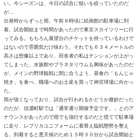
い。今シーズンは、今日の試合に狙いを絞っていたのだ
が…
出発時からずっと雨。午前９時頃に絵画館の駐車場に到
着。試合開始まで時間があったので東京スカイツリーに行
ってみる。もちろん展望台のチケットを持っているわけで
はないので雰囲気だけ味わう。それでも６３４メートルの
高さは想像以上であり、田舎者の私はテンションが上がっ
てしまった。水族館やプラネタリウムも興味があったのだ
が、メインの野球観戦に間に合うよう、昼食の「もんじゃ
焼き」を食べ、職場へのお土産を買って神宮球場に向かっ
た。
雨が強くなっており、試合が行われるかどうか微妙だった
のだが、信濃町駅では「通常通り開催予定です。」とのア
ナウンスがあったので雨でも強行するのだと慌てて駐車場
に走り、レプリカユニフォームに着替え臨戦態勢を整え
る、到着すると悪天候のため１５時３０分から試合開始と