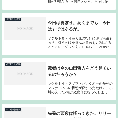
川が6回3失点で4勝目ということで快勝で
はあったのだが、これまで大きく負け越し
ていることを考えるとまだまだである。巨
人に少しでもダメージを与えたいのであれ
ば、明日...
2021試合結果
今日は喜ぼう。あくまでも「今日
は」ではあるが。
ヤクルト６－４巨人原の投打に渡る活躍も
あり、引き分けを挟んだ連敗を3で止める
とともにマジックを２に減らしてみせた。
デイゲームで2位の阪神が勝っていたた
め、大きなプレッシャーが掛かったと思う
のだが、そのプレッシャーを跳ね返してみ
せた。今日負け...
2021試合結果
識者は今の山田哲人をどう見てい
るのだろうか？
ヤクルト４－２ソフトバンク相手の先発の
マルティネスの状態が良かっただけに、小
川の失った2点が致命傷になってしまった
かな？とも感じていたのだが、そんなゲー
ムで爆発したのは山田だった。山田と言う
とどうしても2015年シーズン、2016年シー
ズン...
2021試合結果
先発の頭数は揃ってきた。リリー