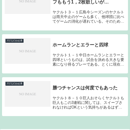
フももう1，2枚欲しいが…
ヤクルト３－１広島今シーズンのヤクルト
は雨天中止のゲームも多く、他球団に比べ
てゲームの消化が遅れている。そのため今
後のスケジュールがかなりタイトになって
いる。そんな状況下ではあるのだが、先発
投手については頭数が揃ってきている。エ
ース級を4枚...
2021試合結果
ホームランとエラーと四球
ヤクルト１－１中日ホームランとエラーと
四球というものは、試合を決める大きな要
素になり得るプレーである。とくに現在の
バンテリンドームでの中日戦は、１つのホ
ームラン、１つのエラー、１つの四球が他
球場、他球団とのゲーム以上に命取りとな
ってしまう可...
2021試合結果
勝つチャンスは何度でもあった
ヤクルト８－１０巨人おそらくヤクルトも
巨人もこの3連戦に関しては、スイープさ
れなければOKという気持ちがあるはずで
ある。そんな中で勝つチャンスが何度も巡
ってきた初戦を落としたダメージは想像以
上に大きくなってしまう危険性はある。５
－１０とリー...