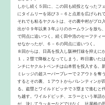
しかし続く５回に、この回も続投となったフ
にタイムリーを浴び３－６と点差を広げられ
それでも粘るヤクルトは、その裏中村がプロ
出が０９年以来３年ぶりのホームランを放ち
で同点に追いつく。続く田中浩のセーフティ
せなかったが、６－６の同点に追いつく。
８回からは、日高を投入し阪神打線を抑えに
１，２塁で降板となってしまう。昨日書いた
ンチにヤクルトベンチは山本哲を投入する。
ミレッジの超スーパープレーで２アウトを奪
するとその裏、１アウトからバレンティンが
る。盗塁とワイルドピッチで３塁まで進むと
ち越す。ワイルドピッチ、エラーという単語
が、決してラッキーなどではなく、比屋根の