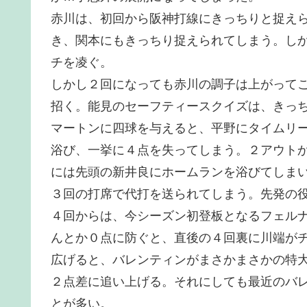
赤川は、初回から阪神打線にきっちりと捉え
き、関本にもきっちり捉えられてしまう。し
チを凌ぐ。
しかし２回になっても赤川の調子は上がって
招く。能見のセーフティースクイズは、きっ
マートンに四球を与えると、平野にタイムリ
浴び、一挙に４点を失ってしまう。２アウト
には先頭の新井良にホームランを浴びてしま
３回の打席で代打を送られてしまう。先発の
４回からは、今シーズン初登板となるフェル
んとか０点に防ぐと、直後の４回裏に川端が
広げると、バレンティンがまさかまさかの特
２点差に追い上げる。それにしても最近のバ
とが多い。