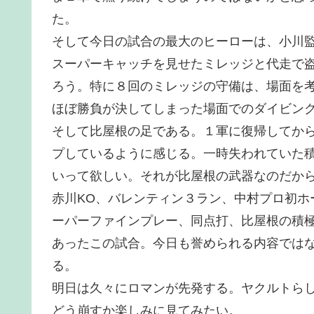
た。
そして今日の試合の最大のヒーローは、小川
スーパーキャッチを見せたミレッジと代走で
ろう。特に８回のミレッジの守備は、場面を
ほぼ勝負が決してしまった場面でのダイビン
そして比屋根の足である。１軍に復帰してか
プしているように感じる。一時失われていた
いって欲しい。それが比屋根の武器なのだか
赤川KO、バレンティン３ラン、中村プロ初ホ
ーパーファインプレー、同点打、比屋根の積
あったこの試合。今日も誉められる内容では
る。
明日は久々にロマンが先発する。ヤクルトら
どう崩すか楽しみに見てみたい。