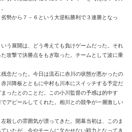
う。
う劣勢から７－６という大逆転勝利で３連勝となっ
という展開は、どう考えても負けゲームだった。それ
った攻撃で決勝点をもぎ取った。チームとして波に乗
に残念だった。今日は流石に赤川の状態が悪かったの
、赤川降板とともに中村も川本にスイッチする予定だ
どまったとのことだ。この小川監督の予感は的中す
撃でアピールしてくれた。相川との競争が一層激しい
、左殺しの雰囲気が漂ってきた。開幕当初は、このま
っていたが、今やチームに欠かせない戦力となってき