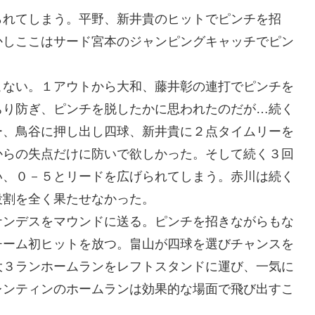
られてしまう。平野、新井貴のヒットでピンチを招
かしここはサード宮本のジャンピングキャッチでピン
こない。１アウトから大和、藤井彰の連打でピンチを
ちり防ぎ、ピンチを脱したかに思われたのだが…続く
ー、鳥谷に押し出し四球、新井貴に２点タイムリーを
からの失点だけに防いで欲しかった。そして続く３回
い、０－５とリードを広げられてしまう。赤川は続く
役割を全く果たせなかった。
ナンデスをマウンドに送る。ピンチを招きながらもな
チーム初ヒットを放つ。畠山が四球を選びチャンスを
大３ランホームランをレフトスタンドに運び、一気に
レンティンのホームランは効果的な場面で飛び出すこ