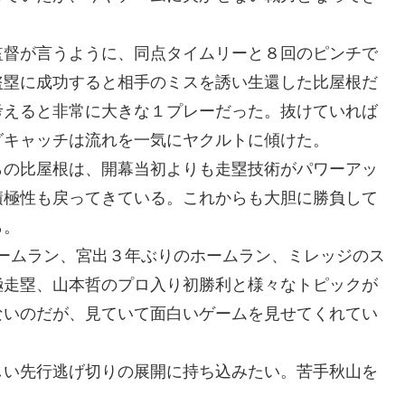
監督が言うように、同点タイムリーと８回のピンチで
盗塁に成功すると相手のミスを誘い生還した比屋根だ
考えると非常に大きな１プレーだった。抜けていれば
グキャッチは流れを一気にヤクルトに傾けた。
らの比屋根は、開幕当初よりも走塁技術がパワーアッ
積極性も戻ってきている。これからも大胆に勝負して
ら。
ームラン、宮出３年ぶりのホームラン、ミレッジのス
極走塁、山本哲のプロ入り初勝利と様々なトピックが
ないのだが、見ていて面白いゲームを見せてくれてい
しい先行逃げ切りの展開に持ち込みたい。苦手秋山を