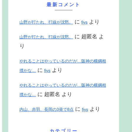
最新コメント
に
より
山野が打たれ、打線が沈黙。
fiys
に
超匿名
よ
山野が打たれ、打線が沈黙。
り
やれることはやっているのだが…阪神の横綱相
に
より
撲かな…
fiys
やれることはやっているのだが…阪神の横綱相
に
超匿名
より
撲かな…
に
より
内山、赤羽、長岡の3発で8点
fiys
カテゴリー