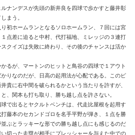
ェルナンデスが先頭の新井良を四球で歩かすと藤井彰
てしまう。
入り初ホームランとなるソロホームラン、７回には宮
、１点差に迫ると中村、代打福地、ミレッジの３連打
ースクイズは失敗に終わり、その後のチャンスは活か
かかるが、マートンのヒットと鳥谷の四球で１アウト
ばかりなのだが、日高の起用法が心配である。このピ
新井貴に右中間を破られるかという当たりを許すが、
うと、関本も打ち取り、勝ち越し点を許さない。
四球で出るとヤクルトベンチは、代走比屋根を起用す
代打藤本のセカンドゴロを名手平野が弾き、１点を勝
が並ぶとラッキーな形での勝ち越し点にも感じるのだ
思い切った走塁が相手にプレッシャーを与えた中での