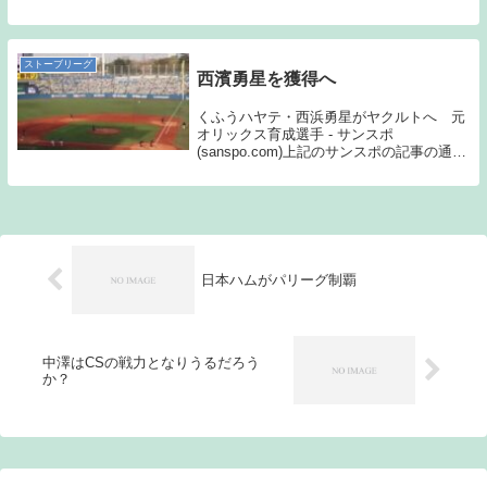
豪、ブルワーズであること明らかにした。
私は、メジャーリーグには詳しくないのだ
が、今年のブルワーズは、地区優勝を果た
している。報道...
ストーブリーグ
西濱勇星を獲得へ
くふうハヤテ・西浜勇星がヤクルトへ 元
オリックス育成選手 - サンスポ
(sanspo.com)上記のサンスポの記事の通
り、28日に育成契約を正式に結ぶ予定との
ことである。正直このタイミングで選手獲
得には、慣れていないため驚いてしまっ
た。今...
日本ハムがパリーグ制覇
中澤はCSの戦力となりうるだろう
か？