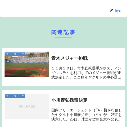
fiys
関連記事
ストーブリーグ
青木メジャー挑戦
１１月１０日、青木宜親選手がポスティン
グシステムを利用してのメジャー挑戦が正
式決定した。ここ数年ヤクルトの中心選手
として活躍し続けた青木選手がチームを去
ってしまうのはとても寂しいことである。
また戦力の低下も免れないだろう。いつか
は、メジャー...
ストーブリーグ
小川泰弘残留決定
国内フリーエージェント（FA）権を行使し
たヤクルト小川泰弘投手（30）が、残留を
決意した。25日、球団が契約合意を発表し
た。球団はFA宣言後も、今季の推定年俸