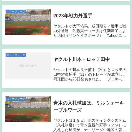
9000万円から大幅増となる4年総額7・5億
円規模の長期大型契約を提示。宣言残留
も...
ストーブリーグ
2023年戦力外選手
ヤクルトが大下佑馬、成田翔ら７選手に戦
力外通達 佐藤真一コーチは任期満了によ
り退団（サンケイスポーツ） - Yahoo!ニュ
ースサンケイスポーツ引用今年もこういっ
た時期に差し掛かってしまった。現在最下
位に沈むヤクルトからは、引退を発表した
大...
ストーブリーグ
ヤクルト川本⇔ロッテ田中
ヤクルトの川本良平捕手（30）とロッテの
田中雅彦捕手（31）のトレードが成立し、
両球団から25日発表された。 プロ9年目
の川本は通算266試合で打率2割1分6厘、17
本塁打。10年目の田中は通算191試合で打
率2割1分9厘、1本塁打。 里崎...
ストーブリーグ
青木の入札球団は、ミルウォーキ
ーブルワーズ
ヤクルトは１８日、ポスティングシステム
（入札制度）で青木宣親外野手（２９）に
入札した球団が、ナ・リーグ中地区の強