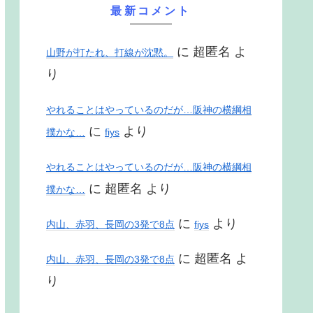
最新コメント
に
超匿名
よ
山野が打たれ、打線が沈黙。
り
やれることはやっているのだが…阪神の横綱相
に
より
撲かな…
fiys
やれることはやっているのだが…阪神の横綱相
に
超匿名
より
撲かな…
に
より
内山、赤羽、長岡の3発で8点
fiys
に
超匿名
よ
内山、赤羽、長岡の3発で8点
り