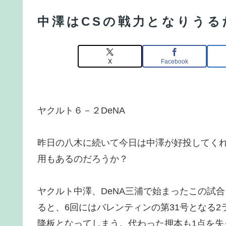
中澤はCSの戦力となりうる
X
Facebook
ヤクルト６－２DeNA
昨日の八木に続いて今日は中澤が好投してくれ
用もあるのだろうか？
ヤクルト中澤、DeNA三浦で始まったこの試
ると、6回にはバレンティンの第31号となる
降板となってしまう。代わった押本も1点を失