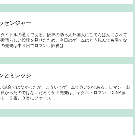
ッセンジャー
はタイトルの通りである。阪神の助っ人外国人にこてんぱんにされて
が素晴らしい投球を見せたため、今日のゲームはどう転んでも勝てな
の先発は中４日でロマン、阪神は...
ンとミレッジ
白い試合ではなかったが、こういうゲームで良いのである。ロマンー山
良かったのではないだろうか？先発は、ヤクルトロマン、DeNA藤
，２番、３番にファース...