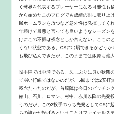
く球界を代表するプレーヤーになる可能性も
から始めたこのブログでも成績の割に取り上げ
勝ホームランを放つなど意外性は発揮してく
年続けて最悪と言っても良いようなシーズン
けにこの不振は残念としか言えない。ここの
くない状態である。CSに出場できるかどうか
も飛び込んできたが、このままでは飯原も他
投手陣では中澤である。久しぶりに良い状態の
て弱い打線ではないのだが、5回までは2安打
残念だったのだが、首脳陣は今日のピッチン
館山、石川、ロマン、村中、赤川以降の先発
うのだが、この3投手のうち先発としてCSに
ちの誰かが投げるということはファイナルス