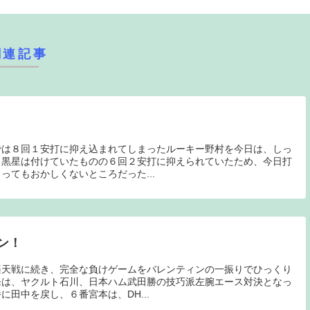
関連記事
では８回１安打に抑え込まれてしまったルーキー野村を今日は、しっ
も黒星は付けていたものの６回２安打に抑えられていたため、今日打
ってもおかしくないところだった...
ン！
楽天戦に続き、完全な負けゲームをバレンティンの一振りでひっくり
発は、ヤクルト石川、日本ハム武田勝の技巧派左腕エース対決となっ
田中を戻し、６番宮本は、DH...