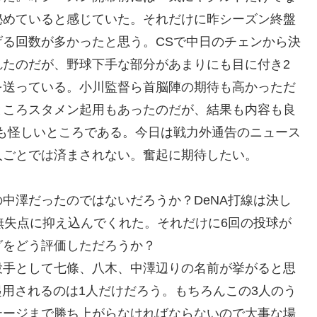
秘めていると感じていた。それだけに昨シーズン終盤
る回数が多かったと思う。CSで中日のチェンから決
れたのだが、野球下手な部分があまりにも目に付き2
を送っている。小川監督ら首脳陣の期待も高かっただ
ところスタメン起用もあったのだが、結果も内容も良
も怪しいところである。今日は戦力外通告のニュース
人ごとでは済まされない。奮起に期待したい。
中澤だったのではないだろうか？DeNA打線は決し
無失点に抑え込んでくれた。それだけに6回の投球が
グをどう評価しただろうか？
投手として七條、八木、中澤辺りの名前が挙がると思
起用されるのは1人だけだろう。もちろんこの3人のう
テージまで勝ち上がらなければならないので大事な場