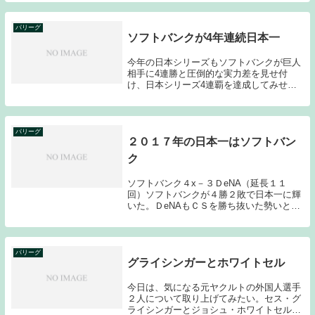
手繰り寄せることが出来るか？という部分
がポイントとなるシリーズになると考えら
れていたの...
パリーグ
ソフトバンクが4年連続日本一
今年の日本シリーズもソフトバンクが巨人
相手に4連勝と圧倒的な実力差を見せ付
け、日本シリーズ4連覇を達成してみせ
た。下馬評通りとはいえ、とにかく強かっ
た。セリーグを圧倒的な力で勝ち上がった
巨人に何もさせないのだから、ソフトバン
クの強さが際立っ...
パリーグ
２０１７年の日本一はソフトバン
ク
ソフトバンク４x－３ＤeNA（延長１１
回）ソフトバンクが４勝２敗で日本一に輝
いた。ＤeNAもＣＳを勝ち抜いた勢いとラ
ミレス監督の短期決戦用の采配で０勝３敗
というところからよく盛り返したし、今日
のゲームも今永の好投を活かし、後一歩の
ところまで...
パリーグ
グライシンガーとホワイトセル
今日は、気になる元ヤクルトの外国人選手
２人について取り上げてみたい。セス・グ
ライシンガーとジョシュ・ホワイトセルで