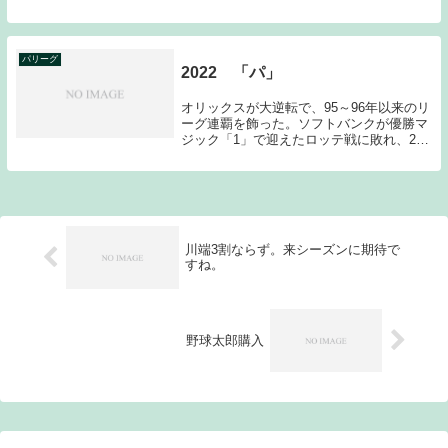
ある。グライシンガーはヤクルトに１年在
籍し、最多勝を獲得した。ホワイトセル
は、約１年半ヤクルトに在籍し、１年目は
チームの快進撃...
パリーグ
2022 「パ」
オリックスが大逆転で、95～96年以来のリ
ーグ連覇を飾った。ソフトバンクが優勝マ
ジック「1」で迎えたロッテ戦に敗れ、2位
オリックスが楽天に勝利した。最終成績が
76勝64敗2分と両球団が勝率で並んだが、
直接対決で勝ち越しているオリックスが2
連...
川端3割ならず。来シーズンに期待で
すね。
野球太郎購入