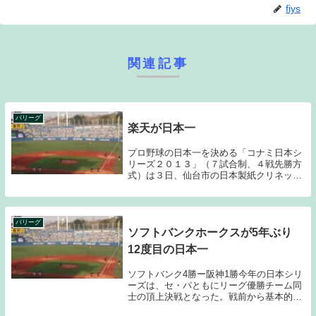
fiys
関連記事
パリーグ
楽天が日本一
プロ野球の日本一を決める「コナミ日本シ
リーズ２０１３」（７試合制、４戦先勝方
式）は３日、仙台市の日本製紙クリネック
ススタジアム宮城で第７戦を行い、パ・リ
ーグ優勝の東北楽天ゴールデンイーグルス
がセ・リーグを制した巨人に３－０で勝
ち、対戦成績を...
パリーグ
ソフトバンクホークスが5年ぶり
12度目の日本一
ソフトバンク4勝ー阪神1勝今年の日本シリ
ーズは、セ・パともにリーグ優勝チーム同
士の頂上決戦となった。戦前から基本的に
はロースコアの競り合いの中でどう勝利を