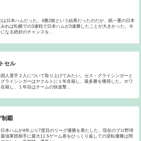
たのは日本ハムだった。4勝2敗という結果だったのだが、紙一重の日本
みれば札幌での3連戦で日本ハムが3連勝したことが大きかった。今
なる絶好のチャンスを...
トセル
外国人選手２人について取り上げてみたい。セス・グライシンガーと
。グライシンガーはヤクルトに１年在籍し、最多勝を獲得した。ホワ
在籍し、１年目はチームの快進撃...
グ制覇
日本ハムが4年ぶり7度目のリーグ優勝を果たした。現在のプロ野球
最強軍団相手に最大11.5ゲーム差をひっくり返しての逆転優勝は間