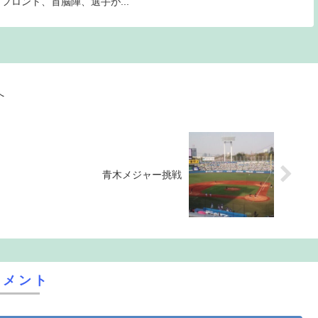
ロント、首脳陣、選手が...
へ
青木メジャー挑戦
コメント