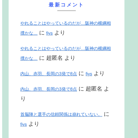
最新コメント
やれることはやっているのだが…阪神の横綱相
に
より
撲かな…
fiys
やれることはやっているのだが…阪神の横綱相
に
超匿名
より
撲かな…
に
より
内山、赤羽、長岡の3発で8点
fiys
に
超匿名
よ
内山、赤羽、長岡の3発で8点
り
に
首脳陣と選手の信頼関係は崩れていない。
より
fiys