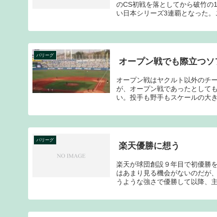
のCS初戦を落としてから破竹の
い日本シリーズ3連覇となった。こ
パリーグ
オープン戦でも際立つソ
オープン戦はヤクルト以外のチ
が、オープン戦であったとして
い。投手も野手もスケールの大き
パリーグ
楽天優勝に想う
楽天が球団創設９年目で初優勝
はあまり見る機会がないのだが
うような強さで優勝して以降、主