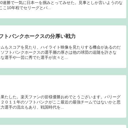
10連勝で一気に日本一を掴みとってみせた。見事としか言いようのな
こ10年程でセリーグとパ...
フトバンクホークスの分厚い戦力
ームもスコアを見たり、ハイライト映像を見たりする機会があるのだ
もソフトバンクホークスの選手層の厚さは他の球団の追随を許さな
な選手や一芸に秀でた選手が次々と...
を果たした。楽天ファンの皆様優勝おめでとうございます。パリーグ
、２０１１年のソフトバンクがここ最近の最強チームではないかと思
力選手の流出もあり、戦国時代を...