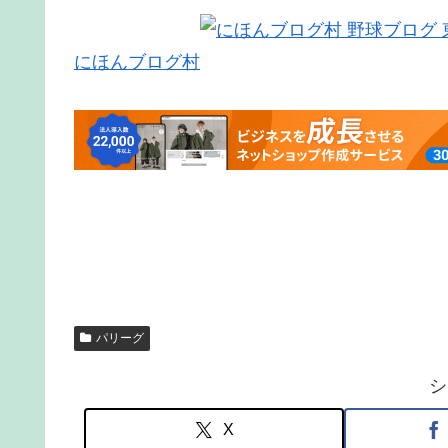
にほんブログ村
パリーグ
シ
X