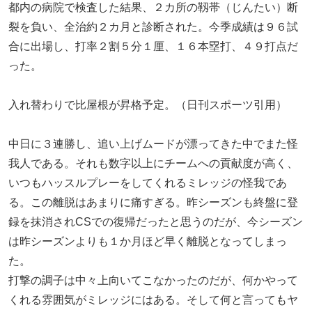
都内の病院で検査した結果、２カ所の靱帯（じんたい）断
裂を負い、全治約２カ月と診断された。今季成績は９６試
合に出場し、打率２割５分１厘、１６本塁打、４９打点だ
った。
入れ替わりで比屋根が昇格予定。（日刊スポーツ引用）
中日に３連勝し、追い上げムードが漂ってきた中でまた怪
我人である。それも数字以上にチームへの貢献度が高く、
いつもハッスルプレーをしてくれるミレッジの怪我であ
る。この離脱はあまりに痛すぎる。昨シーズンも終盤に登
録を抹消されCSでの復帰だったと思うのだが、今シーズン
は昨シーズンよりも１か月ほど早く離脱となってしまっ
た。
打撃の調子は中々上向いてこなかったのだが、何かやって
くれる雰囲気がミレッジにはある。そして何と言ってもヤ