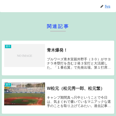
fiys
関連記事
選手
青木爆発！
ブルワーズ青木宣親外野手（３０）がサヨ
ナラ本塁打を含む２発３安打と大活躍し
た。「１番右翼」で先発出場。第１打席は
左直。４回の第２打席で右翼席へ先制の２
号ソロ。１号はランニング本塁打で初めて
のスタンドイン。第３打席は三ゴロ。第４
打席は二塁内野...
選手
W松元（松元秀一郎、松元繁）
キャンプ期間真っ只中ということで今日
は、気まぐれで書いているマニアックな選
手のことを取り上げてみたい。過去記事は
こちらから→「オープン戦男？」河野亮ヤ
クルトには90年代に松元性の選手が2人在