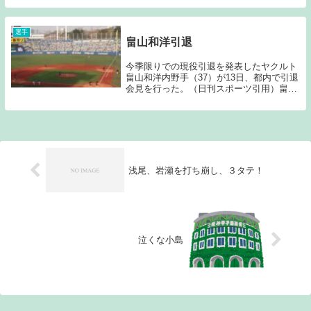
た。東洋大時代から注目されていた剛腕サ
ウスポーなのだが、プロ1年目は怪我にも
苦しん...
選手
畠山和洋引退
今季限りでの現役引退を発表したヤクルト
畠山和洋内野手（37）が13日、都内で引退
会見を行った。（日刊スポーツ引用）畠山
が37歳の誕生日である今日、引退会見を行
なった。専大北上高校時代からその長打力
が評価されていたのだが、プロ入り後芽が
出るま...
浅尾、岩瀬を打ち崩し、３タテ！
泣くな小島