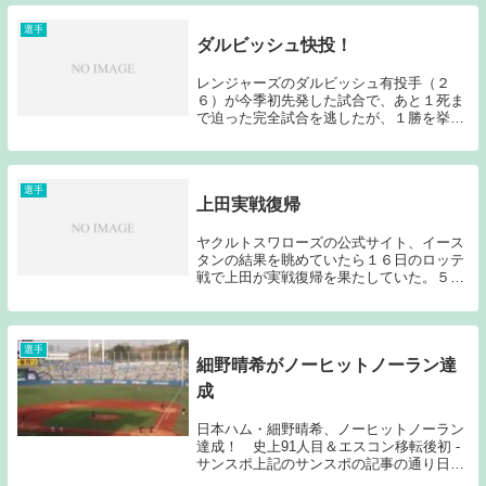
籍していた。1人は俊足巧打の外野手松元
秀一郎、もう...
選手
ダルビッシュ快投！
レンジャーズのダルビッシュ有投手（２
６）が今季初先発した試合で、あと１死ま
で迫った完全試合を逃したが、１勝を挙げ
た。（日刊スポーツ引用）「凄い。」の一
言である。こんなチャンスはそうそうない
ので完全試合を達成してほしかったが、９
回２アウトまで...
選手
上田実戦復帰
ヤクルトスワローズの公式サイト、イース
タンの結果を眺めていたら１６日のロッテ
戦で上田が実戦復帰を果たしていた。５月
４日の広島戦（宮本が２０００本安打を達
成した試合）でフェンスに激突して途中交
代してからほとんど情報が入って来なかっ
たため心配し...
選手
細野晴希がノーヒットノーラン達
成
日本ハム・細野晴希、ノーヒットノーラン
達成！ 史上91人目＆エスコン移転後初 -
サンスポ上記のサンスポの記事の通り日本
ハムの細野がノーヒットノーランを達成し