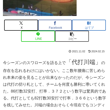
X
Facebook
はてブ
LINE
コピー
2021.11.02
2024.02.15
「代打川端」
今シーズンのスワローズを語る上で
の
存在を忘れるわけにはいかない。ここ数年腰痛に苦しめら
れ本来の姿を見ることが出来なかったのだが、今シーズン
は代打の切り札として、チームを何度も勝利に導いてくれ
た。86打数32安打、打率．３７２という数字は驚異的であ
る。代打としても82打数30安打で打率．３６６という数字
を残してみせた。川端の場合おそらく今現在でもコンディ