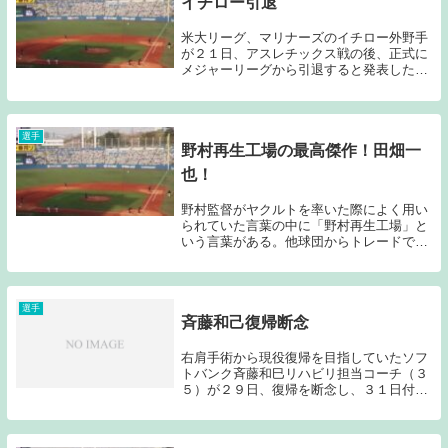
イチロー引退
米大リーグ、マリナーズのイチロー外野手
が２１日、アスレチックス戦の後、正式に
メジャーリーグから引退すると発表した。
球団がリリースを発表した。（デイリース
ポーツ引用）過去記事→「イチロー日米通
算4257安打達成！」イチローは少しでも野
球に関わ...
選手
野村再生工場の最高傑作！田畑一
也！
野村監督がヤクルトを率いた際によく用い
られていた言葉の中に「野村再生工場」と
いう言葉がある。他球団からトレードで移
籍してきた選手や戦力外後に移籍してきた
選手がヤクルト移籍後に活躍する機会が多
くあったことから用いられるようになった
言葉である。...
選手
斉藤和己復帰断念
右肩手術から現役復帰を目指していたソフ
トバンク斉藤和巳リハビリ担当コーチ（３
５）が２９日、復帰を断念し、３１日付で
退団すると発表した。（日刊スポーツ引
用）今日は、斉藤和己の復帰断念というニ
ュースと中日山崎武司の今季限りでの引退