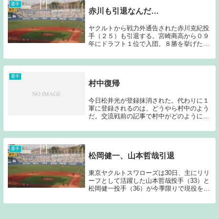
と言うプロ野球...
選手
赤川も引退なんだ…
ヤクルトから戦力外通告された赤川克紀投
手（２５）も引退する。宮崎商高から０９
年にドラフト１位で入団。８勝を挙げた１
２年に球宴初出場を果たしたが、今季は１
軍登板機会がなく、「もう、野球はやりま
せん」と明かした。（サンケイスポーツ引
用）昨日「増...
選手
村中復帰
今日松井光が登録抹消された。代わりに１
軍に登録されるのは、どうやら村中のよう
だ。交流戦前の記事で村中がどのように復
帰するか注目したいと書いたが、中継ぎで
の復帰が濃厚と言うことだ。現在のヤクル
ト投手陣の中では、数少ない力で圧倒でき
る投球ができ...
選手
松岡健一、山本哲哉引退
東京ヤクルトスワローズは30日、主にリリ
ーフとして活躍した山本哲哉投手（33）と
松岡健一投手（36）が今季限りで現役を引
退すると発表した。（ベースボールチャン
ネル引用）ここ数年の状態からするともし
かすると…という思いはあったのだが、松