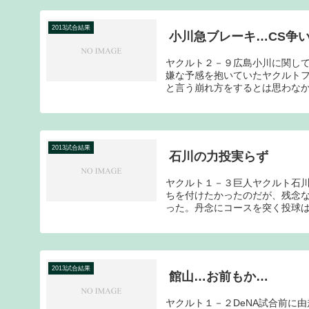
2013試合結果
小川急ブレーキ…CS争
ヤクルト２－９広島小川に関し
嫌な予感を抱いていたヤクルトフ
と言う崩れ方をするとは思わなか
2013試合結果
石川の力投実らず
ヤクルト１－３巨人ヤクルト石
ちを付けたかったのだが、残念
った。丹念にコースを突く投球は
2013試合結果
館山…お前もか…
ヤクルト１－２DeNA試合前に