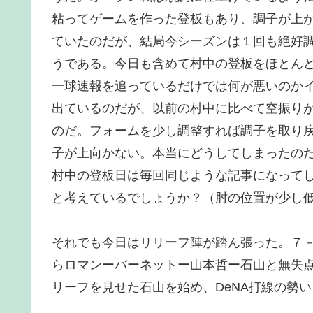
粘ってゲームを作った登板もあり、調子が上
ていたのだが、結局今シーズンは１回も絶好
うである。今日も含めて村中の登板をほとん
一球速報を追っているだけでは何が悪いのか
出ているのだが、以前の村中に比べて空振り
のだ。フォームを少し調整すれば調子を取り
子が上向かない。本当にどうしてしまったの
村中の登板日は毎回同じような記事になって
と考えているでしょうか？（肘の位置が少し
それでも今日はリリーフ陣が踏ん張った。７
らロマンーバーネットー山本哲ー石山と無失
リーフを見せた石山を始め、DeNA打線の勢