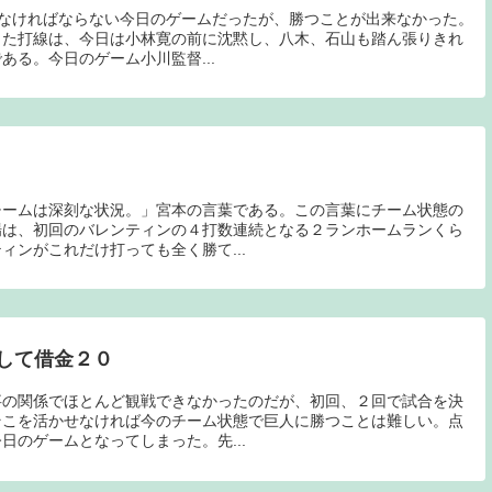
たなければならない今日のゲームだったが、勝つことが出来なかった。
った打線は、今日は小林寛の前に沈黙し、八木、石山も踏ん張りきれ
ある。今日のゲーム小川監督...
チームは深刻な状況。」宮本の言葉である。この言葉にチーム状態の
場は、初回のバレンティンの４打数連続となる２ランホームランくら
ィンがこれだけ打っても全く勝て...
して借金２０
事の関係でほとんど観戦できなかったのだが、初回、２回で試合を決
そこを活かせなければ今のチーム状態で巨人に勝つことは難しい。点
日のゲームとなってしまった。先...