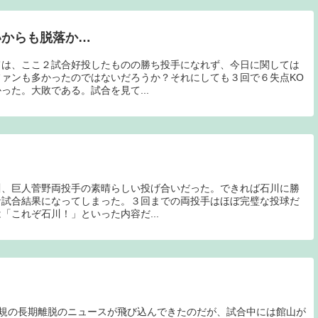
いからも脱落か…
ては、ここ２試合好投したものの勝ち投手になれず、今日に関しては
ァンも多かったのではないだろうか？それにしても３回で６失点KO
った。大敗である。試合を見て...
川、巨人菅野両投手の素晴らしい投げ合いだった。できれば石川に勝
な試合結果になってしまった。３回までの両投手はほぼ完璧な投球だ
「これぞ石川！」といった内容だ...
由規の長期離脱のニュースが飛び込んできたのだが、試合中には館山が