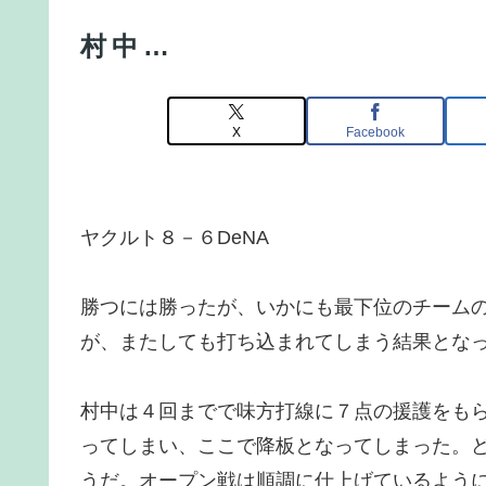
村中…
X
Facebook
ヤクルト８－６DeNA
勝つには勝ったが、いかにも最下位のチーム
が、またしても打ち込まれてしまう結果とな
村中は４回までで味方打線に７点の援護をも
ってしまい、ここで降板となってしまった。
うだ。オープン戦は順調に仕上げているよう