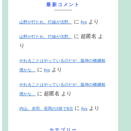
最新コメント
に
より
山野が打たれ、打線が沈黙。
fiys
に
超匿名
よ
山野が打たれ、打線が沈黙。
り
やれることはやっているのだが…阪神の横綱相
に
より
撲かな…
fiys
やれることはやっているのだが…阪神の横綱相
に
超匿名
より
撲かな…
に
より
内山、赤羽、長岡の3発で8点
fiys
カテゴリー