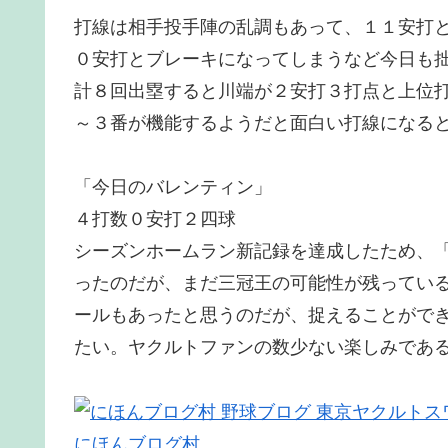
打線は相手投手陣の乱調もあって、１１安打
０安打とブレーキになってしまうなど今日も
計８回出塁すると川端が２安打３打点と上位
～３番が機能するようだと面白い打線になる
「今日のバレンティン」
４打数０安打２四球
シーズンホームラン新記録を達成したため、
ったのだが、まだ三冠王の可能性が残ってい
ールもあったと思うのだが、捉えることがで
たい。ヤクルトファンの数少ない楽しみであ
にほんブログ村