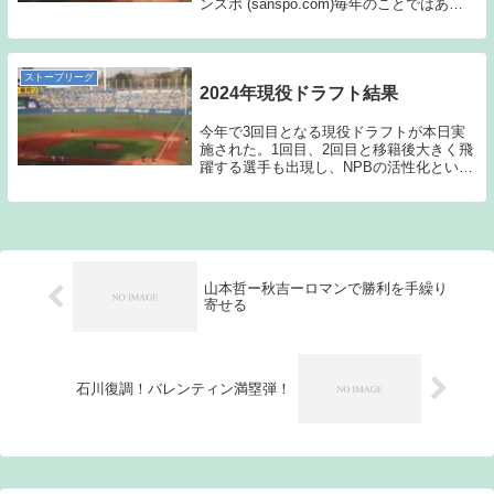
ンスポ (sanspo.com)毎年のことではある
のだが、今年も戦力外通告の記事を書かな
ければならない時期に差し掛かった。上記
のサンスポの記事の通り、7選手に戦...
ストーブリーグ
2024年現役ドラフト結果
今年で3回目となる現役ドラフトが本日実
施された。1回目、2回目と移籍後大きく飛
躍する選手も出現し、NPBの活性化という
意味で徐々に意義のあるイベントに成長し
てきているのではないだろうか？今日の現
役ドラフトの結果を見ると、過去2年に比
べて、あ...
山本哲ー秋吉ーロマンで勝利を手繰り
寄せる
石川復調！バレンティン満塁弾！