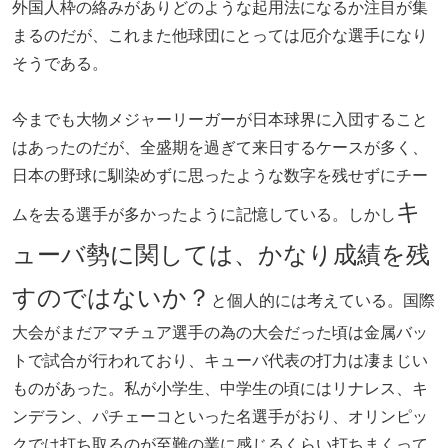
外国人枠の絡みがありどのような起用法になるか注目が集
まるのだが、これまた他球団にとっては厄介な選手になり
そうである。
今までも大物メジャーリーガーが日本球界に入団すること
はあったのだが、全盛期を過ぎて来日するケースが多く、
日本の野球に馴染めずに思ったような数字を残せずにチー
キ
ムを去る選手が多かったように記憶している。しかし
ューバ勢に関しては、かなり成績を残
すのではないか？
と個人的には考えている。国際
大会がまだアマチュア選手の為の大会だった頃は金属バッ
トで試合が行われており、キューバ代表の打力は凄まじい
ものがあった。私が小学生、中学生の頃にはリナレス、キ
ンデラン、パチェーコといった名選手がおり、オリンピッ
クでは打ち取るのが至難の業に感じるくらい打ちまくって