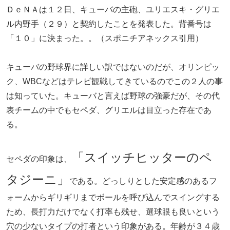
ＤｅＮＡは１２日、キューバの主砲、ユリエスキ・グリエ
ル内野手（２９）と契約したことを発表した。背番号は
「１０」に決まった。。（スポニチアネックス引用）
キューバの野球界に詳しい訳ではないのだが、オリンピッ
ク、WBCなどはテレビ観戦してきているのでこの２人の事
は知っていた。キューバと言えば野球の強豪だが、その代
表チームの中でもセペダ、グリエルは目立った存在であ
る。
「スイッチヒッターのペ
セペダの印象は、
タジーニ」
である。どっしりとした安定感のあるフ
ォームからギリギリまでボールを呼び込んでスイングする
ため、長打力だけでなく打率も残せ、選球眼も良いという
穴の少ないタイプの打者という印象がある。年齢が３４歳