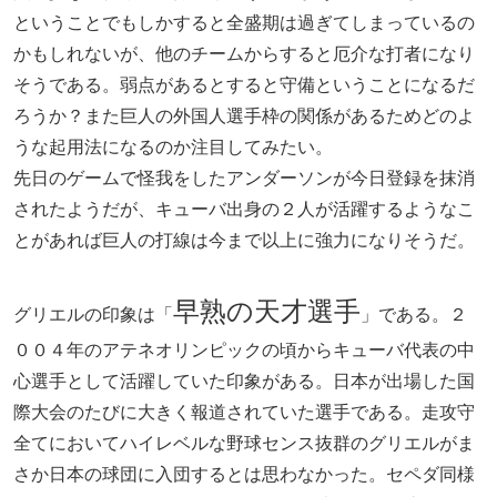
ということでもしかすると全盛期は過ぎてしまっているの
かもしれないが、他のチームからすると厄介な打者になり
そうである。弱点があるとすると守備ということになるだ
ろうか？また巨人の外国人選手枠の関係があるためどのよ
うな起用法になるのか注目してみたい。
先日のゲームで怪我をしたアンダーソンが今日登録を抹消
されたようだが、キューバ出身の２人が活躍するようなこ
とがあれば巨人の打線は今まで以上に強力になりそうだ。
早熟の天才選手
グリエルの印象は「
」である。２
００４年のアテネオリンピックの頃からキューバ代表の中
心選手として活躍していた印象がある。日本が出場した国
際大会のたびに大きく報道されていた選手である。走攻守
全てにおいてハイレベルな野球センス抜群のグリエルがま
さか日本の球団に入団するとは思わなかった。セペダ同様