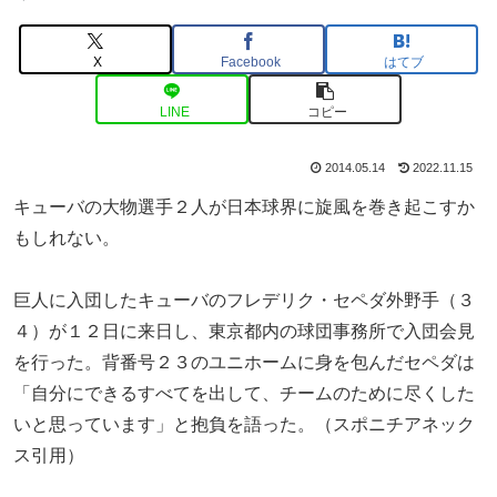
X
Facebook
はてブ
LINE
コピー
2014.05.14
2022.11.15
キューバの大物選手２人が日本球界に旋風を巻き起こすか
もしれない。
巨人に入団したキューバのフレデリク・セペダ外野手（３
４）が１２日に来日し、東京都内の球団事務所で入団会見
を行った。背番号２３のユニホームに身を包んだセペダは
「自分にできるすべてを出して、チームのために尽くした
いと思っています」と抱負を語った。（スポニチアネック
ス引用）