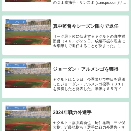
の２１歳捕手 - サンスポ (sanspo.com)サン
ケイスポーツ今シーズンのヤクルトは、中
村、西田、松本直、内山、古賀、鈴木、橋
本、フェリペ（育成枠）という8人...
ストーブリーグ
真中監督今シーズン限りで退任
リーグ最下位に低迷するヤクルトの真中満
監督（４６）が２２日、成績不振を理由に
今季限りで退任することが決まった。この
日、神宮球場での阪神戦を前に取材に応
じ、「なかなか結果が出ずにこういう状況
になってしまった。ファンにこれ以上迷惑
をかけられない...
ストーブリーグ
ジョーダン・アルメンゴを獲得
ヤクルトは１５日、今季限りで中日を退団
したジョーダン・アルメンゴ投手（３１）
を獲得したと発表した。年俸は６５万ドル
（約７４８０万円）プラス出来高で単年契
約。背番号は４０に決まった。中日時代は
登録名が「ジョーダン・ノルベルト」だっ
たが、ヤクル...
ストーブリーグ
2024年戦力外選手
ヤクルト・嘉弥真新也、尾仲祐哉、三ツ俣
大樹、近藤弘樹ら７選手に戦力外通告 - サ