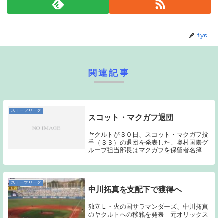
fiys
関連記事
ストーブリーグ
スコット・マクガフ退団
ヤクルトが３０日、スコット・マクガフ投
手（３３）の退団を発表した。奥村国際グ
ループ担当部長はマクガフを保留者名簿か
ら外すと明かし「契約はしません。退団と
なります」と話した。奥村部長は退団理由
について「マクガフ本人と話したところ
〝大リーグ復帰...
ストーブリーグ
中川拓真を支配下で獲得へ
独立Ｌ・火の国サラマンダーズ、中川拓真
のヤクルトへの移籍を発表 元オリックス