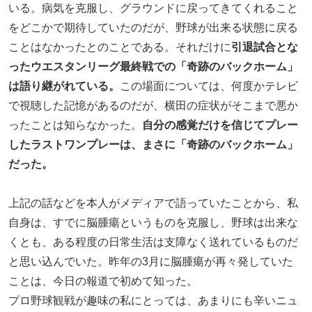
いる。病気を克服し、グラウンドに戻ってきてくれること
をどこかで期待していたのだが、野球が出来る状態に戻る
ことはなかったとのことである。それだけに
引退試合とな
ったウエスタンリーグ最終戦での「奇跡のバックホーム」
は語り継がれている。
この場面については、何度かテレビ
で視聴した記憶があるのだが、横田の症状がそこまで悪か
ったことは知らなかった。
自分の感覚だけを信じてプレー
したラストワンプレーは、まさに「奇跡のバックホーム」
だった。
上記の話などを本人がメディアで語っていたことから、私
自身は、すでに脳腫瘍というものを克服し、野球は出来な
くとも、ある程度の日常生活は支障なく送れているものだ
と思い込んでいた。昨年の3月に脳腫瘍が再々発していた
ことは、今日の報道で初めて知った。
プロ野球観戦が趣味の私にとっては、あまりにも辛いニュ