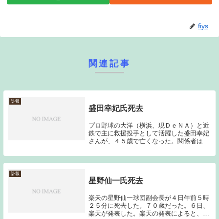
fiys
関連記事
訃報
盛田幸妃氏死去
プロ野球の大洋（横浜、現ＤｅＮＡ）と近
鉄で主に救援投手として活躍した盛田幸妃
さんが、４５歳で亡くなった。関係者は、
かつて脳腫瘍から復活を果たし、「奇跡の
リリーバー」と呼ばれた右腕の早すぎる死
を悼んだ。（毎日新聞引用）今年は年始に
「大豊泰昭氏...
訃報
星野仙一氏死去
楽天の星野仙一球団副会長が４日午前５時
２５分に死去した。７０歳だった。６日、
楽天が発表した。楽天の発表によると、星