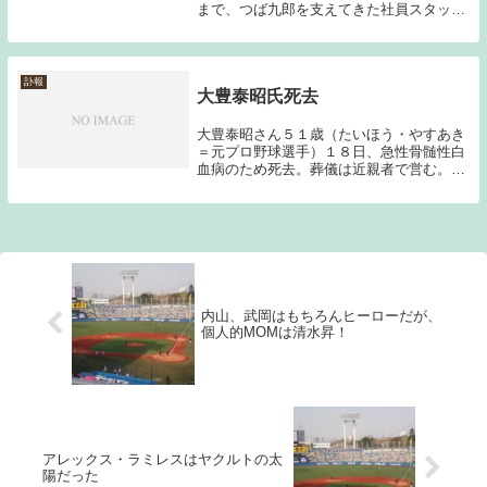
まで、つば九郎を支えてきた社員スタッフ
が永眠いたしました。」との発表があっ
た。つば九郎の長期休養が発表されたのは
つい2週間ほど前のことである。過去記事
はこちら→...
訃報
大豊泰昭氏死去
大豊泰昭さん５１歳（たいほう・やすあき
＝元プロ野球選手）１８日、急性骨髄性白
血病のため死去。葬儀は近親者で営む。台
湾出身。名古屋商大、中日の球団職員を経
て、１９８８年のドラフトで２位指名を受
けて中日入り。尊敬する王貞治氏の一本足
打法で活躍し...
内山、武岡はもちろんヒーローだが、
個人的MOMは清水昇！
アレックス・ラミレスはヤクルトの太
陽だった