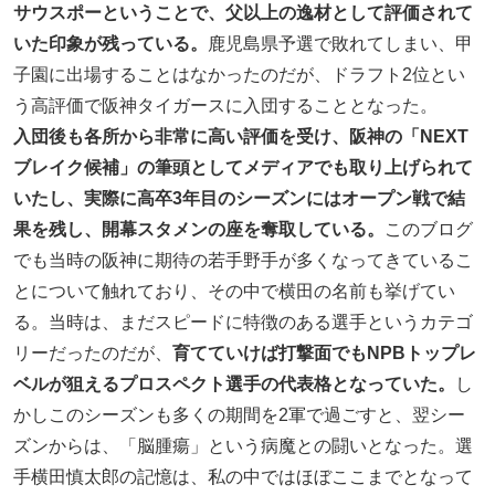
サウスポーということで、父以上の逸材として評価されて
いた印象が残っている。
鹿児島県予選で敗れてしまい、甲
子園に出場することはなかったのだが、ドラフト2位とい
う高評価で阪神タイガースに入団することとなった。
入団後も各所から非常に高い評価を受け、阪神の「NEXT
ブレイク候補」の筆頭としてメディアでも取り上げられて
いたし、実際に高卒3年目のシーズンにはオープン戦で結
果を残し、開幕スタメンの座を奪取している。
このブログ
でも当時の阪神に期待の若手野手が多くなってきているこ
とについて触れており、その中で横田の名前も挙げてい
る。当時は、まだスピードに特徴のある選手というカテゴ
リーだったのだが、
育てていけば打撃面でもNPBトップレ
ベルが狙えるプロスペクト選手の代表格となっていた。
し
かしこのシーズンも多くの期間を2軍で過ごすと、翌シー
ズンからは、「脳腫瘍」という病魔との闘いとなった。選
手横田慎太郎の記憶は、私の中ではほぼここまでとなって