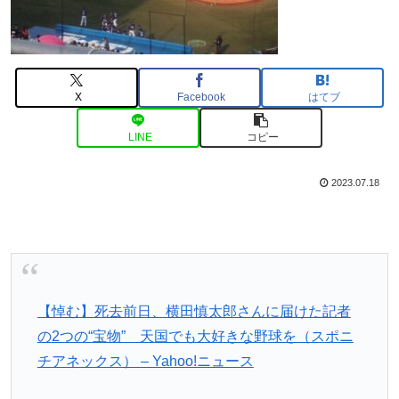
X
Facebook
はてブ
LINE
コピー
2023.07.18
【悼む】死去前日、横田慎太郎さんに届けた記者
の2つの“宝物” 天国でも大好きな野球を（スポニ
チアネックス） – Yahoo!ニュース