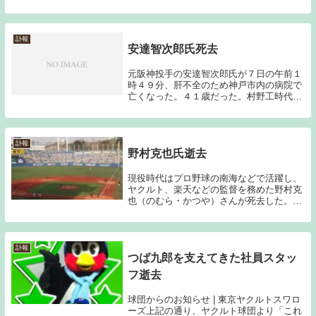
野氏は１６年７月に急性膵炎（すいえん）
を発症したことをきっかけに膵臓（すいぞ
う）がんであることが判明。その後、体調
に波があった...
訃報
安達智次郎氏死去
元阪神投手の安達智次郎氏が７日の午前１
時４９分、肝不全のため神戸市内の病院で
亡くなった。４１歳だった。村野工時代に
エース左腕として９１年夏、９２年春の甲
子園に出場。同年秋のドラフト会議で松井
秀喜（元巨人）を抽せんで外した阪神から
１位指名され...
訃報
野村克也氏逝去
現役時代はプロ野球の南海などで活躍し、
ヤクルト、楽天などの監督を務めた野村克
也（のむら・かつや）さんが死去した。８
４歳だった。（産経新聞引用）沙知代夫人
に先立たれて以降身体が少しずつ弱ってき
ているのかな？という印象は持っていたの
だが、頭は冴...
訃報
つば九郎を支えてきた社員スタッ
フ逝去
球団からのお知らせ | 東京ヤクルトスワロ
ーズ上記の通り、ヤクルト球団より「これ