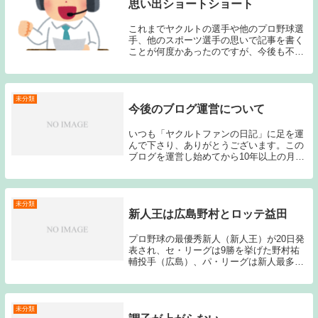
思い出ショートショート
これまでヤクルトの選手や他のプロ野球選
手、他のスポーツ選手の思いで記事を書く
ことが何度かあったのですが、今後も不定
期に印象に残ったスポーツ選手やチーム、
出来事などを書き記していきたいと思う。
私がスポーツ観戦に興味を持ったのは1988
年～であ...
未分類
今後のブログ運営について
いつも「ヤクルトファンの日記」に足を運
んで下さり、ありがとうございます。この
ブログを運営し始めてから10年以上の月日
が経過しました。書きたいことを日記のよ
うに書き記す形でブログを始め、その後も
大きなモデルチェンジを行うこともなく、
ここまで継...
未分類
新人王は広島野村とロッテ益田
プロ野球の最優秀新人（新人王）が20日発
表され、セ・リーグは9勝を挙げた野村祐
輔投手（広島）、パ・リーグは新人最多記
録の41ホールドをマークした益田直也投手
（ロッテ）が選ばれた。ともに23歳で、平
成生まれの受賞は初めて。 野村はシーズ
ンを通...
未分類