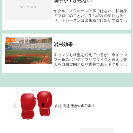
調子が上がらない
ヤクルトスワローズの事ではない。私自身
のブログのことだ。生活環境の変化もあ
り、今シーズンは出来るだけ短い文章で記
事を書いていこうと思ったのだが、思った
ように書けないのが現実である。やはり短
い文章で自分の気持ちを伝えるのは中々難
しいことだと感...
未分類
岩村効果
キャンプも終盤を迎えているが、今キャン
プ一番のポジティブサプライズと言えば楽
天を自由契約となり古巣であるヤクルトに
復帰した岩村の状態の良さではないだろう
か。個人的には岩村がレギュラーをつかむ
のは難しいのでは？と考えていたのだが、
今の調子を維...
内山高志圧巻のKO劇！