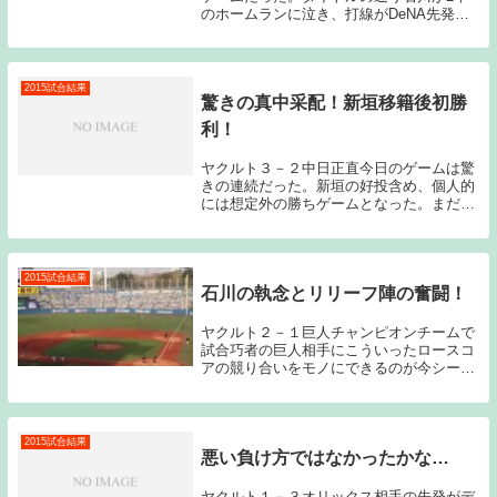
のホームランに泣き、打線がDeNA先発の
石田、抑えの山崎康の前に抑え込まれての
競り負けとなってしまった。先発の石川
は、調子自体は悪くなかったと思うし、よ
く試合を作...
2015試合結果
驚きの真中采配！新垣移籍後初勝
利！
ヤクルト３－２中日正直今日のゲームは驚
きの連続だった。新垣の好投含め、個人的
には想定外の勝ちゲームとなった。まだま
だ真中采配がどういうものなのか理解でき
ていないが、6回からの徳山ー秋吉ーオン
ドルセクーバーネットの無失点リレーは爽
快だった。投...
2015試合結果
石川の執念とリリーフ陣の奮闘！
ヤクルト２－１巨人チャンピオンチームで
試合巧者の巨人相手にこういったロースコ
アの競り合いをモノにできるのが今シーズ
ンのヤクルトである。石川の優勝への執念
と今シーズンフル回転を続けているリリー
フ陣の奮闘で大きな1勝を手にすることが
出来た。今日...
2015試合結果
悪い負け方ではなかったかな…
ヤクルト１－３オリックス相手の先発がデ