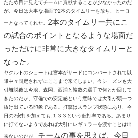
たため目に見えてチームに貢献することが少なかったのだ
が、今日は大事な場面で2本のタイムリーを放ち、ヒーロ
2本のタイムリー共にこ
ーとなってくれた。
の試合のポイントとなるような場面だ
っただけに非常に大きなタイムリーと
なった。
ヤクルトのショートは宮本がサードにコンバートされて以
降中々固定されずにここまで来てしまい、今シーズンも大
引離脱後は今浪、森岡、西浦と複数の選手で何とか回して
きたのだが、守備での安定感という意味では大引が頭一つ
抜け出ている印象である。打撃はスランプ状態にあり、今
日の2安打を加えても.１３３という低打率である。あまり
に打てないようであれば大引にレギュラーを渡すことは出
チームの事を思えば、今日
来ないのだが、