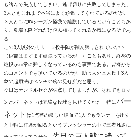
も絡んで失点してしまい、逃げ切りに失敗してしまった。
3人ともこれまで本当によく頑張ってくれているのだが、
３人ともに昨シーズン怪我で離脱しているということもあ
り、夏場以降どれだけ踏ん張ってくれるか気になる所であ
る。
この3人以外のリリーフ投手陣が踏ん張りきれていない
（秋吉はまずまず頑張っているが…）こともあり、終盤の
継投が非常に難しくなっているのも事実である。皆様から
のコメントでも頂いているのだが、助っ人外国人投手3人
衆の起用法はベンチの腕の見せ所だと思う。
今日はオンドルセクが失点してしまったが、それでもロマ
バー
ンとバーネットは完璧な投球を見せてくれた。特に
ネット
は1点差の厳しい場面で1人でもランナーを出す
と中軸に打席が回るというプレッシャーの中で三者凡退に
先日の巨人戦に続いて
斬って取ってみせた。