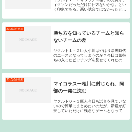
ィクソンだっただけに仕方ないかな。とい
う印象である。悪い試合ではなかったと思
う。先発の成瀬は6回１／3を被安打７（被
本塁打１）与四死球２の3失点という数字
が残った。今日も3回に2アウトからランナ
ーを許し...
2015試合結果
勝ち方を知っているチームと知ら
ないチームの差
ヤクルト１－２巨人小川はやはり暗黒時代
のエースとなってしまうのか？今日は気持
ちの入ったピッチングを見せてくれたのだ
が、坂本の一発にやられてしまった。それ
にしても7回のあの場面でヒットで出塁し
た亀井に代走鈴木を送り、ものの見事にも
のにしてしま...
2015試合結果
マイコラスー相川に封じられ、阿
部の一発に沈む
ヤクルト０－１巨人今日も試合を見ていな
いので簡単にまとめたいのだが、新垣が好
投していただけに残念なゲームとなってし
まった。巨人の外国人投手はポレダの方が
怖いかな？という印象だったのだが、マイ
コラスも力強いボールを投げ込む素晴らし
い投手のよう...