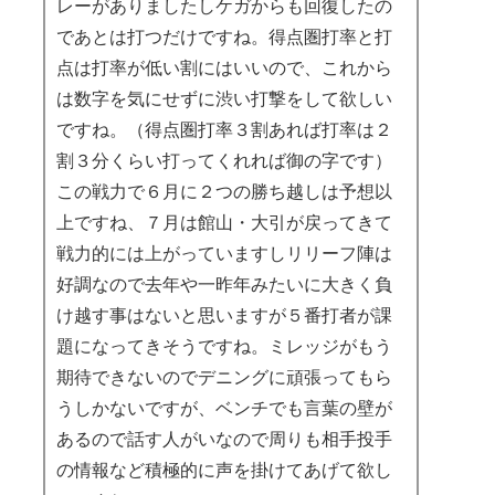
レーがありましたしケガからも回復したの
であとは打つだけですね。得点圏打率と打
点は打率が低い割にはいいので、これから
は数字を気にせずに渋い打撃をして欲しい
ですね。（得点圏打率３割あれば打率は２
割３分くらい打ってくれれば御の字です）
この戦力で６月に２つの勝ち越しは予想以
上ですね、７月は館山・大引が戻ってきて
戦力的には上がっていますしリリーフ陣は
好調なので去年や一昨年みたいに大きく負
け越す事はないと思いますが５番打者が課
題になってきそうですね。ミレッジがもう
期待できないのでデニングに頑張ってもら
うしかないですが、ベンチでも言葉の壁が
あるので話す人がいなので周りも相手投手
の情報など積極的に声を掛けてあげて欲し