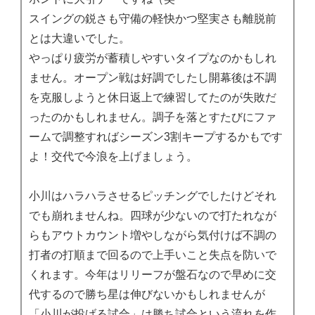
スイングの鋭さも守備の軽快かつ堅実さも離脱前
とは大違いでした。
やっぱり疲労が蓄積しやすいタイプなのかもしれ
ません。オープン戦は好調でしたし開幕後は不調
を克服しようと休日返上で練習してたのが失敗だ
ったのかもしれません。調子を落とすたびにファ
ームで調整すればシーズン3割キープするかもです
よ！交代で今浪を上げましょう。
小川はハラハラさせるピッチングでしたけどそれ
でも崩れませんね。四球が少ないので打たれなが
らもアウトカウント増やしながら気付けば不調の
打者の打順まで回るので上手いこと失点を防いで
くれます。今年はリリーフが盤石なので早めに交
代するので勝ち星は伸びないかもしれませんが
「小川が投げる試合」は勝ち試合という流れを作