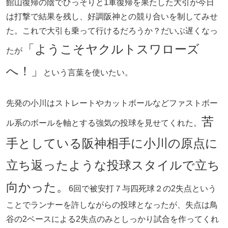
館山復帰の陰でひっそりと1軍復帰を果たした大引が今日
は打撃で結果を残し、好調阪神との競り合いを制してみせ
た。これで大引も乗って行けるだろうか？だいぶ遅くなっ
「ようこそヤクルトスワローズ
たが
へ！」
という言葉を使いたい。
先発の小川はストレートやカットボールなどファストボー
苦
ル系のボールを軸とする強気の投球を見せてくれた。
手としている阪神相手に小川の原点に
立ち返ったような投球スタイルで立ち
向かった。
6回で被安打７与四死球２の2失点という
ことでランナーを許しながらの投球となったが、失点は鳥
谷の2ベースによる2失点のみとしっかり試合を作ってくれ