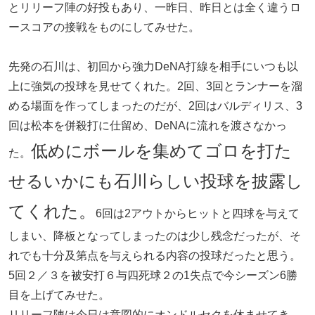
とリリーフ陣の好投もあり、一昨日、昨日とは全く違うロ
ースコアの接戦をものにしてみせた。
先発の石川は、初回から強力DeNA打線を相手にいつも以
上に強気の投球を見せてくれた。2回、3回とランナーを溜
める場面を作ってしまったのだが、2回はバルディリス、3
回は松本を併殺打に仕留め、DeNAに流れを渡さなかっ
低めにボールを集めてゴロを打た
た。
せるいかにも石川らしい投球を披露し
てくれた。
6回は2アウトからヒットと四球を与えて
しまい、降板となってしまったのは少し残念だったが、そ
れでも十分及第点を与えられる内容の投球だったと思う。
5回２／３を被安打６与四死球２の1失点で今シーズン6勝
目を上げてみせた。
リリーフ陣は今日は意図的にオンドルセクを休ませてき