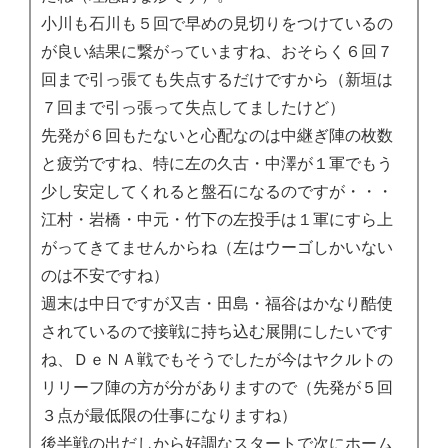
小川も石川も５回で早めの見切りをつけているの
が良い結果に繋がっていますね、おそらく６回７
回まで引っ張ても失点するだけですから（新垣は
７回まで引っ張って失点してましたけど）
先発が６回もたないと心配なのは中継ぎ陣の枚数
と疲労ですね、特に左の久古・中澤が１軍でもう
少し安定してくれると盤石になるのですが・・・
江村・岩橋・中元・竹下の左投手は１軍にすら上
がってきてませんからね（左はウーゴしかいない
のは不安ですね）
週末は中日ですが又吉・田島・福谷はかなり酷使
されているので接戦に持ち込む展開にしたいです
ね、ＤｅＮＡ戦でもそうでしたが今はヤクルトの
リリーフ陣の方が分がありますので（先発が５回
３点が最低限の仕事になりますね）
後半戦の出だしから好調なスタートで次にホーム