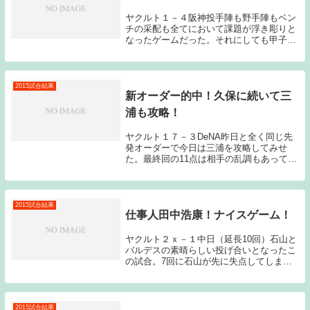
ヤクルト１－４阪神投手陣も野手陣もベン
チの采配も全てにおいて課題が浮き彫りと
なったゲームだった。それにしても甲子園
で勝てない。これだけ勝てないとさすがに
厳しい。鬼門である。先発の石川は４回２
／３を投げ被安打６（被本塁打１）与四死
球１の３失点...
2015試合結果
新オーダー的中！久保に続いて三
浦も攻略！
ヤクルト１７－３DeNA昨日と全く同じ先
発オーダーで今日は三浦を攻略してみせ
た。最終回の11点は相手の乱調もあって事
だったためおまけのようなものなのだが、
初回の4点と5回の2点は打線がつながった
中で奪った価値ある得点だったと思う。こ
れで対三...
2015試合結果
仕事人田中浩康！ナイスゲーム！
ヤクルト２ｘ－１中日（延長10回）石山と
バルデスの素晴らしい投げ合いとなったこ
の試合。7回に石山が先に失点してしま
い、今日もこのまま終わってしまう雰囲気
だったのだが、8回に代打森岡のタイムリ
ーで追いつくと延長10回に田中浩がサヨナ
ラタイムリ...
2015試合結果