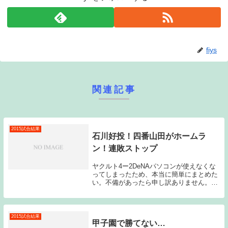
fiys
関連記事
2015試合結果
石川好投！四番山田がホームラ
ン！連敗ストップ
ヤクルト4ー2DeNAパソコンが使えなくな
ってしまったため、本当に簡単にまとめた
い。不備があったら申し訳ありません。先
発石川は、6回を1失点と石川らしくしっか
り試合を作ってくれた。一旦登録を抹消
し、先日の登板は、ノーゲームに終わって
いたため...
2015試合結果
甲子園で勝てない…