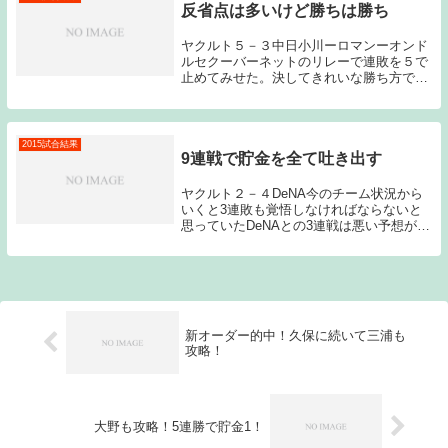
反省点は多いけど勝ちは勝ち
ヤクルト５－３中日小川ーロマンーオンド
ルセクーバーネットのリレーで連敗を５で
止めてみせた。決してきれいな勝ち方では
なかったのだが、勝ちパターンの投手継投
に持ち込んでみせた。勝ちは勝ちである。
今日は岐阜長良川でのゲームということも
あり、一球速...
2015試合結果
9連戦で貯金を全て吐き出す
ヤクルト２－４DeNA今のチーム状況から
いくと3連敗も覚悟しなければならないと
思っていたDeNAとの3連戦は悪い予想が当
たる格好となってしまった。結局この9連
戦は阪神とDeNAに3連敗を喫してしまうな
ど2勝7敗と大きく負け越してしまい、5
つ...
新オーダー的中！久保に続いて三浦も
攻略！
大野も攻略！5連勝で貯金1！