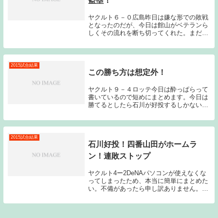
盗塁！
ヤクルト６－０広島昨日は嫌な形での敗戦
となったのだが、今日は館山がベテランら
しくその流れを断ち切ってくれた。まだま
だ優勝争いから脱落する訳にはいかない。
館山は今日もコントロールには苦しんでい
たが、ランナーを出してから４つの併殺打
を奪うなど、...
2015試合結果
この勝ち方は想定外！
ヤクルト９－４ロッテ今日は酔っぱらって
書いているので短めにまとめます。今日は
勝てるとしたら石川が好投するしかないと
考えていた。しかしその石川が5回途中で
KOされてしまい、完全な負けパターンか
と感じたのだが、6回に打線が爆発し、ロ
ッテ先発の石...
2015試合結果
石川好投！四番山田がホームラ
ン！連敗ストップ
ヤクルト4ー2DeNAパソコンが使えなくな
ってしまったため、本当に簡単にまとめた
い。不備があったら申し訳ありません。先
発石川は、6回を1失点と石川らしくしっか
り試合を作ってくれた。一旦登録を抹消
し、先日の登板は、ノーゲームに終わって