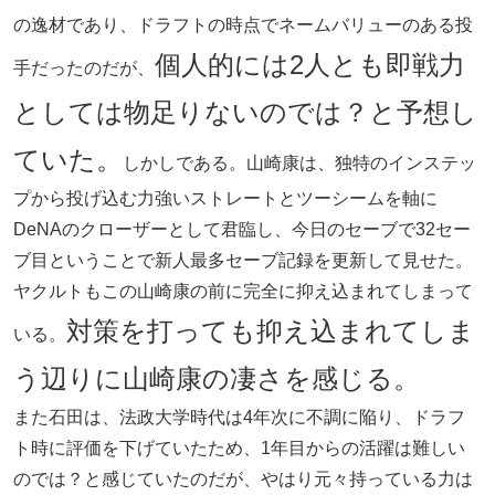
の逸材であり、ドラフトの時点でネームバリューのある投
個人的には2人とも即戦力
手だったのだが、
としては物足りないのでは？と予想し
ていた。
しかしである。山崎康は、独特のインステッ
プから投げ込む力強いストレートとツーシームを軸に
DeNAのクローザーとして君臨し、今日のセーブで32セー
ブ目ということで新人最多セーブ記録を更新して見せた。
ヤクルトもこの山崎康の前に完全に抑え込まれてしまって
対策を打っても抑え込まれてしま
いる。
う辺りに山崎康の凄さを感じる。
また石田は、法政大学時代は4年次に不調に陥り、ドラフ
ト時に評価を下げていたため、1年目からの活躍は難しい
のでは？と感じていたのだが、やはり元々持っている力は