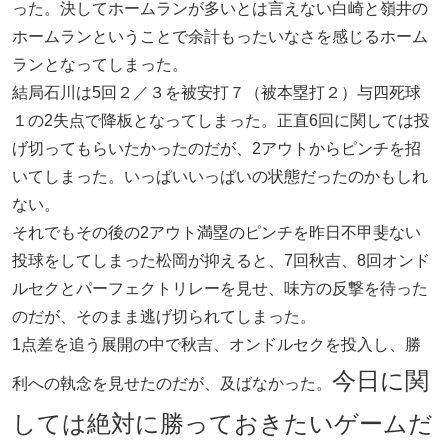
った。決してホームランが多いとは言えない白崎と嶺井の
ホームランということで余計もったいなさを感じるホーム
ランとなってしまった。
結局石川は5回２／３を被安打７（被本塁打２）与四死球
１の2失点で降板となってしまった。正直6回に関しては投
げ切ってもらいたかったのだが、2アウトからピンチを招
いてしまった。いっぱいいっぱいの状態だったのかもしれ
ない。
それでもその後の2アウト満塁のピンチを昨日不甲斐ない
投球をしてしまった松岡が抑えると、7回秋吉、8回オンド
ルセクとパーフェクトリレーを見せ、味方の反撃を待った
のだが、そのまま逃げ切られてしまった。
1点差を追う展開の中で秋吉、オンドルセクを投入し、勝
今日に関
利への執念を見せたのだが、及ばなかった。
しては絶対に勝っておきたいゲームだ