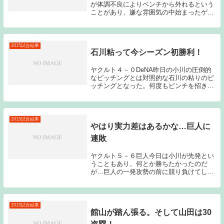
が体調不良によりベンチから外れるという
ことがあり、嫌な雰囲気の中始まったゲー
ムは、成瀬が中川に2本のホームランを浴
びてしまい、後手後手の展開となってしま
った。リリーフ陣も打ち込まれ、最終的に
は惨敗となっ...
2015試合結果
石川粘って今シーズン初勝利！
ヤクルト４－０DeNA昨日の小川の圧倒的
なピッチングとは対照的な石川の粘りのピ
ッチングとなった。何度もピンチを招きな
がらも得点は許さず、ようやく好投が報わ
れる形となり今シーズン初勝利となった。
石川は良くも悪くも本当にコンスタントな
投球を見せ...
2015試合結果
やはり実力差はあるかな…巨人に
連敗
ヤクルト５－６巨人今日は小川が先発とい
うこともあり、何とか勝ちたかったのだ
が…巨人の一発攻勢の前に競り負けてしま
った。紙一重のゲームではあったが、やは
り巨人は野球が上手い。村田の復調も大き
いが、立岡、吉川が実に嫌らしかった。先
発の小川がこれ...
2015試合結果
館山が踏ん張る。そして山田は30