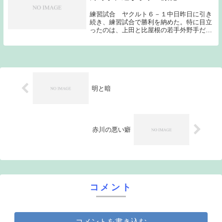
練習試合 ヤクルト６－１中日昨日に引き
続き、練習試合で勝利を納めた。特に目立
ったのは、上田と比屋根の若手外野手だっ
た。上田は、１番センターで起用されると
５打数４安打と大暴れ。昨日に引き続き結
果を残した。脚だけではなく打撃でもアピ
ールできてい...
明と暗
赤川の悪い癖
コメント
コメントを書き込む