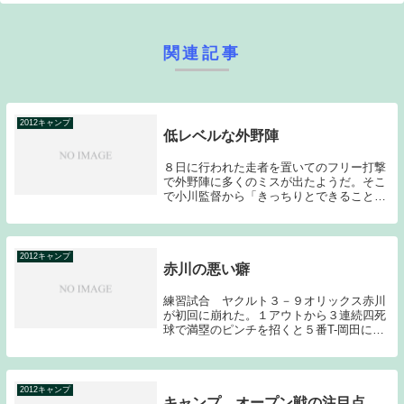
関連記事
2012キャンプ
低レベルな外野陣
８日に行われた走者を置いてのフリー打撃
で外野陣に多くのミスが出たようだ。そこ
で小川監督から「きっちりとできることを
やっていかないと勝てない。ちょっとレベ
ルが低いかなと思う」との厳しい発言があ
った。細かい情報は分からないのだが、青
木が抜けて若...
2012キャンプ
赤川の悪い癖
練習試合 ヤクルト３－９オリックス赤川
が初回に崩れた。１アウトから３連続四死
球で満塁のピンチを招くと５番T-岡田に満
塁ホームランを打たれてしまう。この４点
以降は粘りのピッチングを見せ、結局４回
で被安打５、与四球３で４失点という結果
だった。こ...
2012キャンプ
キャンプ、オープン戦の注目点