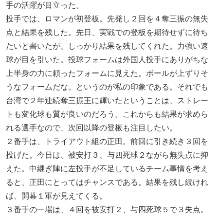
手の活躍が目立った。
投手では、ロマンが初登板。先発し２回を４奪三振の無失
点と結果を残した。先日、実戦での登板を期待せずに待ち
たいと書いたが、しっかり結果を残してくれた。力強い速
球が目を引いた。投球フォームは外国人投手にありがちな
上半身の力に頼ったフォームに見えた。ボールが上ずりそ
うなフォームだな。というのが私の印象である。それでも
台湾で２年連続奪三振王に輝いたということは、ストレー
トも変化球も質が良いのだろう。これからも結果が求めら
れる選手なので、次回以降の登板も注目したい。
２番手は、トライアウト組の正田。前回に引き続き３回を
投げた。今日は、被安打３、与四死球２ながら無失点に抑
えた。中継ぎ陣に左投手が不足しているチーム事情を考え
ると、正田にとってはチャンスである。結果を残し続けれ
ば、開幕１軍が見えてくる。
３番手の一場は、４回を被安打２、与四死球５で３失点。