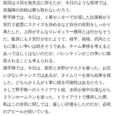
前回は３回を無失点に抑えたが、今日のような投球では、
首脳陣の信頼は勝ち取れないだろう。
野手陣では、今日は、１番センターで出場した比屋根が２
安打２盗塁にスクイズを決めるなど自分の役割をしっかり
果たした。上田がすんなりレギュラー獲得とは行かなそう
だ。飯原にも２安打が出たようで、雄平、福地、武内とと
もに激しい争いは続きそうである。チーム事情を考えると
あってほしくはないのだが、バレンティンがこの争いに吸
収されることも考えられる。
捕手陣では、今日は、新田と水野がマスクを被った。お互
い少ないチャンスではあるが、タイムリーを放ち結果を残
した。どちらか１人が１軍に残る可能性はあるだろう。
そして野手唯一のトライアウト組、水田が途中出場ながら
３ランホームランを放った。トライアウトで獲得した際、
私はこの水田に関しては、厳しい評価をしたのだが、必死
のアピールが続いている。