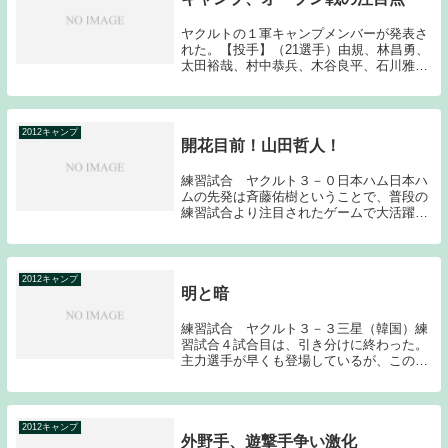
ヤクルトの１軍キャンプメンバーが発表さ
れた。【投手】（21選手）由規、林昌勇、
太田裕哉、村中恭兵、木谷良平、石川雅
規、山本哲哉、松岡健一、増渕竜義、館山
昌平、バーネット、古野正人、一場靖弘、
日高亮、赤川克紀、ロマン、阿部健太、正
田樹、山本斉...
2012キャンプ
開花目前！山田哲人！
練習試合 ヤクルト３－０日本ハム日本ハ
ムの先発は斉藤佑樹ということで、普段の
練習試合より注目されたゲームで大活躍し
たのは高卒２年目の山田だった。３回に斉
藤からフェンス直撃の２塁打を放ち先制点
のきっかけを作る。その後も木田から内野
安打を放つと...
2012キャンプ
明と暗
練習試合 ヤクルト３－３三星（韓国）練
習試合４試合目は、引き分けに終わった。
主力選手が早くも登場しているが、この時
期のゲームで注目すべきは、１軍生き残
り、レギュラー獲得に向けた争いである。
まだ２月の段階であるため、すぐに答えを
出すのは危険だ...
2012キャンプ
外野手、遊撃手争い激化