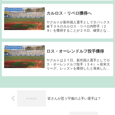
４３試合に登板し、２０１８年に２４セー
ブを挙げるなど実績は十分。サンケイスポ
ーツ引用昨日...
ストーブリーグ
カルロス・リベロ獲得へ
ヤクルトが新外国人選手としてＤバックス
傘下３Ａのカルロス・リベロ内野手（２
９）を獲得することが２４日、確実となっ
た。小川ＳＤは「Ｄバックスと譲渡という
ことで合意しました。本人、代理人との契
約は最終段階に入ってますが、最後の最後
というところで...
ストーブリーグ
ロス・オーレンドルフ投手獲得
ヤクルトは２７日、新外国人選手としてロ
ス・オーレンドルフ投手（３４）＝前米大
リーグ、レッズ＝を獲得したと発表した。
１年契約で年俸は１５０万ドル（約１億７
６００万円）。背番号は３４に決まった。
６人目の助っ人はメジャー通算３０勝を挙
げた１メート...
皆さんが思う守備の上手い選手は？