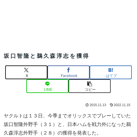
坂口智隆と鵜久森淳志を獲得
X
Facebook
はてブ
LINE
コピー
2015.11.13
2022.11.15
ヤクルトは１３日、今季までオリックスでプレーしていた
坂口智隆外野手（３１）と、日本ハムを戦力外になった鵜
久森淳志外野手（２８）の獲得を発表した。