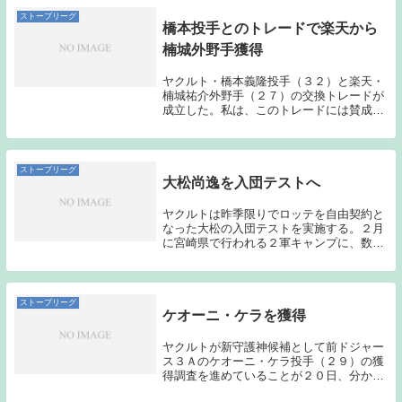
のは、2...
ストーブリーグ
橋本投手とのトレードで楽天から
楠城外野手獲得
ヤクルト・橋本義隆投手（３２）と楽天・
楠城祐介外野手（２７）の交換トレードが
成立した。私は、このトレードには賛成で
きない。青木選手が抜けることもあり、外
野は多少手薄になるが、橋本投手と楠城外
野手の１対１のトレードは釣り合っていな
いように思う...
ストーブリーグ
大松尚逸を入団テストへ
ヤクルトは昨季限りでロッテを自由契約と
なった大松の入団テストを実施する。２月
に宮崎県で行われる２軍キャンプに、数日
間、参加させる方針。チームは経験のある
左打者を探していた。 ３４歳の大松は昨
季は右アキレス腱断裂で１軍出場なしに終
わったが、０...
ストーブリーグ
ケオーニ・ケラを獲得
ヤクルトが新守護神候補として前ドジャー
ス３Ａのケオーニ・ケラ投手（２９）の獲
得調査を進めていることが２０日、分かっ
た。最速１５９キロ右腕でメジャー通算２