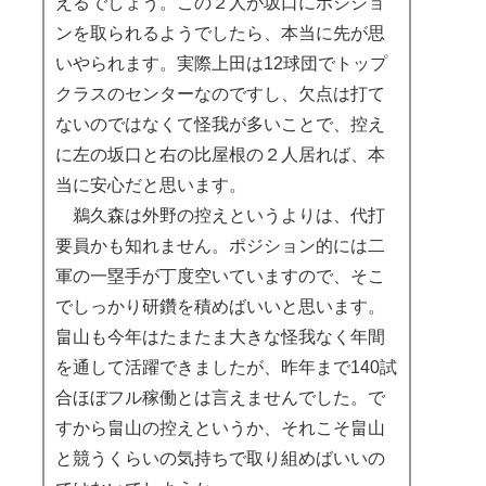
えるでしょう。この２人が坂口にポジショ
ンを取られるようでしたら、本当に先が思
いやられます。実際上田は12球団でトップ
クラスのセンターなのですし、欠点は打て
ないのではなくて怪我が多いことで、控え
に左の坂口と右の比屋根の２人居れば、本
当に安心だと思います。
鵜久森は外野の控えというよりは、代打
要員かも知れません。ポジション的には二
軍の一塁手が丁度空いていますので、そこ
でしっかり研鑽を積めばいいと思います。
畠山も今年はたまたま大きな怪我なく年間
を通して活躍できましたが、昨年まで140試
合ほぼフル稼働とは言えませんでした。で
すから畠山の控えというか、それこそ畠山
と競うくらいの気持ちで取り組めばいいの