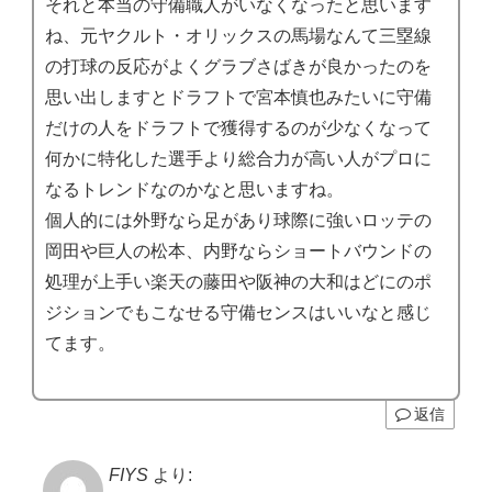
それと本当の守備職人がいなくなったと思います
ね、元ヤクルト・オリックスの馬場なんて三塁線
の打球の反応がよくグラブさばきが良かったのを
思い出しますとドラフトで宮本慎也みたいに守備
だけの人をドラフトで獲得するのが少なくなって
何かに特化した選手より総合力が高い人がプロに
なるトレンドなのかなと思いますね。
個人的には外野なら足があり球際に強いロッテの
岡田や巨人の松本、内野ならショートバウンドの
処理が上手い楽天の藤田や阪神の大和はどにのポ
ジションでもこなせる守備センスはいいなと感じ
てます。
返信
FIYS
より: