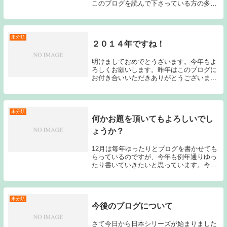
このブログを読んで下さっている方の多く
は、ヤクルトファンの方が多いと思われる
ため、リーグ2連覇を達成した素晴らしい1
年になったと感じている方も多いでしょう
し、オ...
未分類
２０１４年ですね！
明けましておめでとうざいます。今年もよ
ろしくお願いします。昨年はこのブログに
お付き合いいただきありがとうございまし
た。このブログを始めてから２年以上の月
日が経ちました。慣れないながらも何とか
ここまでブログを継続することが出来まし
た。昨年はコ...
未分類
何かお題を頂いてもよろしいでし
ょうか？
12月は毎年ゆったりとブログを書かせても
らっているのですが、今年も例年通りゆっ
たり書いていきたいと思っています。今シ
ーズンに関しては、ヤクルトがFA戦線に積
極的に顔を出したためストーブリーグの記
事を多く書きましたが、これからはどんな
記事を書...
未分類
今後のブログについて
さて今日から日本シリーズが始まりました