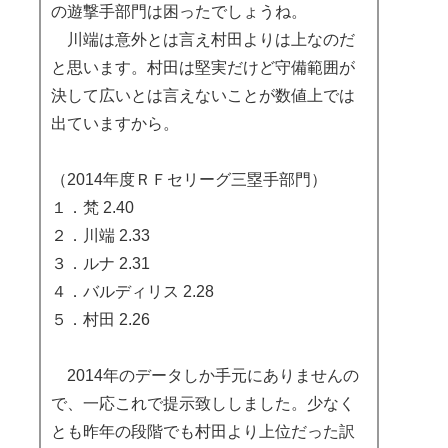
の遊撃手部門は困ったでしょうね。
川端は意外とは言え村田よりは上なのだ
と思います。村田は堅実だけど守備範囲が
決して広いとは言えないことが数値上では
出ていますから。
（2014年度ＲＦセリーグ三塁手部門）
１．梵 2.40
２．川端 2.33
３．ルナ 2.31
４．バルディリス 2.28
５．村田 2.26
2014年のデータしか手元にありませんの
で、一応これで提示致ししました。少なく
とも昨年の段階でも村田より上位だった訳