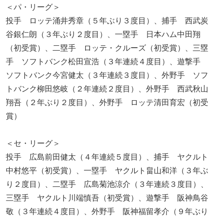
＜パ・リーグ＞
投手 ロッテ涌井秀章（５年ぶり３度目）、捕手 西武炭
谷銀仁朗（３年ぶり２度目）、一塁手 日本ハム中田翔
（初受賞）、二塁手 ロッテ・クルーズ（初受賞）、三塁
手 ソフトバンク松田宣浩（３年連続４度目）、遊撃手
ソフトバンク今宮健太（３年連続３度目）、外野手 ソフ
トバンク柳田悠岐（２年連続２度目）、外野手 西武秋山
翔吾（２年ぶり２度目）、外野手 ロッテ清田育宏（初受
賞）
＜セ・リーグ＞
投手 広島前田健太（４年連続５度目）、捕手 ヤクルト
中村悠平（初受賞）、一塁手 ヤクルト畠山和洋（３年ぶ
り２度目）、二塁手 広島菊池涼介（３年連続３度目）、
三塁手 ヤクルト川端慎吾（初受賞）、遊撃手 阪神鳥谷
敬（３年連続４度目）、外野手 阪神福留孝介（９年ぶり