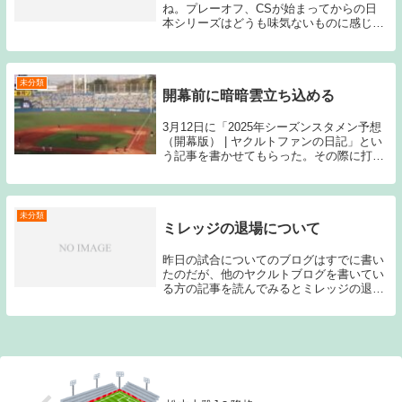
ね。プレーオフ、CSが始まってからの日
本シリーズはどうも味気ないものに感じて
しまいます。自分が幼かっただけかもしれ
ませんが、昔は日本シリーズというと国民
の一大行事だった時代もあったと思うので
すが…。平日...
未分類
開幕前に暗暗雲立ち込める
3月12日に「2025年シーズンスタメン予想
（開幕版） | ヤクルトファンの日記」とい
う記事を書かせてもらった。その際に打順
を考える上でのポイントとして①村上のス
タッツ、②サンタナの配置、③塩見、山田
のコンディションという3点を挙げてい
た。...
未分類
ミレッジの退場について
昨日の試合についてのブログはすでに書い
たのだが、他のヤクルトブログを書いてい
る方の記事を読んでみるとミレッジの退場
について言及している人が多かった。前回
中日戦で退場処分を喰らってしまった時
も、酷い判定があったとのコメントを頂い
たので、今回も...