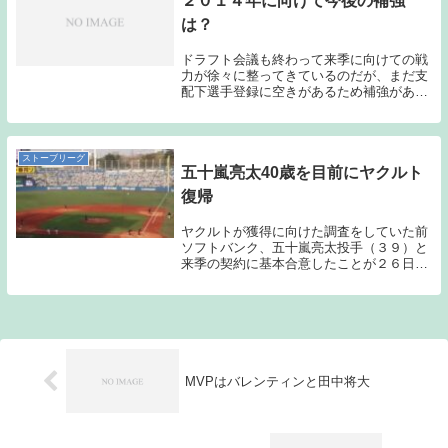
２０１４年に向けて今後の補強
は？
ドラフト会議も終わって来季に向けての戦
力が徐々に整ってきているのだが、まだ支
配下選手登録に空きがあるため補強があり
そうである。今シーズンでの引退、退団が
発表された選手の内訳は、投手７名、捕手
１名、内野手３名、外野手１名の合計１２
名かと思われ...
ストーブリーグ
五十嵐亮太40歳を目前にヤクルト
復帰
ヤクルトが獲得に向けた調査をしていた前
ソフトバンク、五十嵐亮太投手（３９）と
来季の契約に基本合意したことが２６日、
分かった。伊東昭光編成部長が「きょう
『お世話になります』という電話がありま
した。（狙いは）中継ぎの強化になりま
す。来年は（１軍...
MVPはバレンティンと田中将大