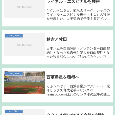
ライネル・エスピナルを獲得
ヤクルトは５日、前米大リーグ、レッズの
ライネル・エスピナル投手（３１）の獲得
を発表した。１年契約で年俸６５万ドル
（約８７１０万円、推定）、背番号は「５
８」。ドミニカ共和国出身で１９０センチ
の長身右腕。メジャー通算２１９勝右腕、
ペドロ・マルテ...
ストーブリーグ
秋吉と牧田
日本ハムを自由契約（ノンテンダー自由契
約）となった秋吉亮と楽天を自由契約とな
った牧田和久について触れてみたい。正直
この2人であれば、NPBのいずれかの球団
が獲得に動くのではないか？と予想してい
たのだが、秋吉、牧田ともにNPB球団から
声がかか...
ストーブリーグ
西濱勇星を獲得へ
くふうハヤテ・西浜勇星がヤクルトへ 元
オリックス育成選手 - サンスポ
(sanspo.com)上記のサンスポの記事の通
り、28日に育成契約を正式に結ぶ予定との
ことである。正直このタイミングで選手獲
得には、慣れていないため驚いてしまっ
た。今...
ストーブリーグ