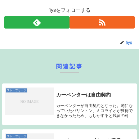
fiysをフォローする
fiys
関連記事
ストーブリーグ
カーペンターは自由契約
カーペンターが自由契約となった。噂にな
っていたバリントン、ミコライオが獲得で
きなかったため、もしかすると残留の可能
性もあるのかな？と感じていたが、結局自
由契約となった。これで外国人投手に関し
ては、バーネットとロマンが残留し、ナー
ブソンとカー...
ストーブリーグ